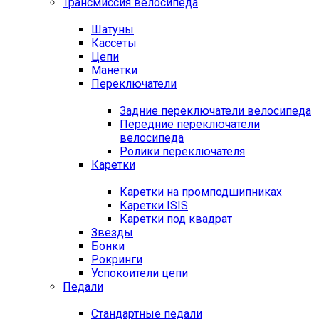
Трансмиссия велосипеда
Шатуны
Кассеты
Цепи
Манетки
Переключатели
Задние переключатели велосипеда
Передние переключатели
велосипеда
Ролики переключателя
Каретки
Каретки на промподшипниках
Каретки ISIS
Каретки под квадрат
Звезды
Бонки
Рокринги
Успокоители цепи
Педали
Стандартные педали