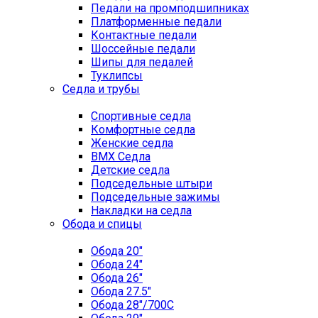
Педали на промподшипниках
Платформенные педали
Контактные педали
Шоссейные педали
Шипы для педалей
Туклипсы
Седла и трубы
Спортивные седла
Комфортные седла
Женские седла
BMX Седла
Детские седла
Подседельные штыри
Подседельные зажимы
Накладки на седла
Обода и спицы
Обода 20"
Обода 24"
Обода 26"
Обода 27.5"
Обода 28"/700C