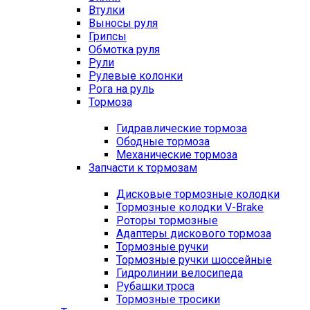
Втулки
Выносы руля
Грипсы
Обмотка руля
Рули
Рулевые колонки
Рога на руль
Тормоза
Гидравлические тормоза
Ободные тормоза
Механические тормоза
Запчасти к тормозам
Дисковые тормозные колодки
Тормозные колодки V-Brake
Роторы тормозные
Адаптеры дискового тормоза
Тормозные ручки
Тормозные ручки шоссейные
Гидролинии велосипеда
Рубашки троса
Тормозные тросики