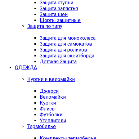
Защита ступни
Защита запястья
Защита шеи
Шорты защитные
Защита по типу
Защита для моноколеса
Защита для самокатов
Защита для роликов
Защита для скейтборда
Детская Защита
ОДЕЖДА
Куртки и веломайки
Джерси
Веломайки
Куртки
Флисы
Футболки
Утеплители
Термобелье
Комплекты термобелья