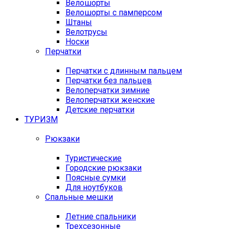
Велошорты
Велошорты с памперсом
Штаны
Велотрусы
Носки
Перчатки
Перчатки с длинным пальцем
Перчатки без пальцев
Велоперчатки зимние
Велоперчатки женские
Детские перчатки
ТУРИЗМ
Рюкзаки
Туристические
Городские рюкзаки
Поясные сумки
Для ноутбуков
Спальные мешки
Летние спальники
Трехсезонные