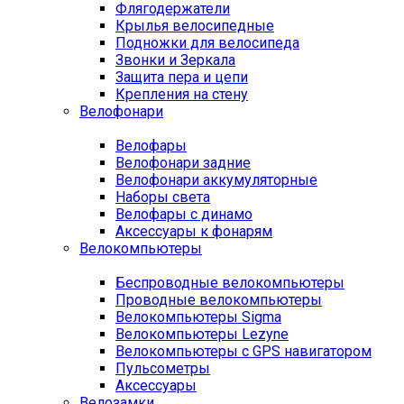
Флягодержатели
Крылья велосипедные
Подножки для велосипеда
Звонки и Зеркала
Защита пера и цепи
Крепления на стену
Велофонари
Велофары
Велофонари задние
Велофонари аккумуляторные
Наборы света
Велофары с динамо
Аксессуары к фонарям
Велокомпьютеры
Беспроводные велокомпьютеры
Проводные велокомпьютеры
Велокомпьютеры Sigma
Велокомпьютеры Lezyne
Велокомпьютеры с GPS навигатором
Пульсометры
Аксессуары
Велозамки