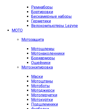
Ремнаборы
Бортировки
Бескамерные наборы
Герметики
Велокомпьютеры Lezyne
МОТО
Мотозащита
Мотошлемы
Мотонаколенники
Бодиарморы
Ошейники
Мотоэкипировка
Маски
Мотоштаны
Мотоботы
Мотоджерси
Мотоперчатки
Мотокуртки
Подшлемники
Футболки