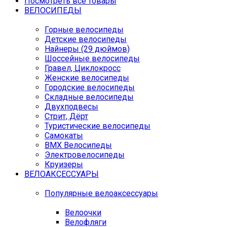
Посмотреть все товары
ВЕЛОСИПЕДЫ
Горные велосипеды
Детские велосипеды
Найнеры (29 дюймов)
Шоссейные велосипеды
Гравел, Циклокросс
Женские велосипеды
Городcкие велосипеды
Складные велосипеды
Двухподвесы
Стрит, Дёрт
Туристические велосипеды
Самокаты
BMX Велосипеды
Электровелосипеды
Круизеры
ВЕЛОАКСЕССУАРЫ
Популярные велоаксессуары
Велоочки
Велофляги