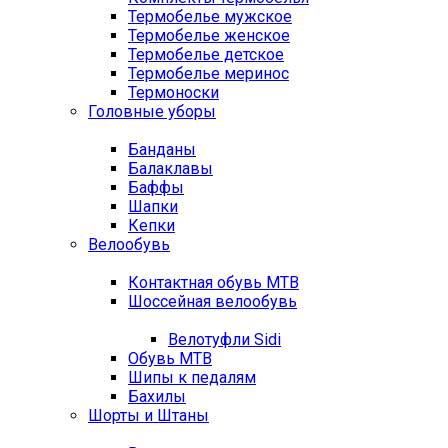
Термобелье мужское
Термобелье женское
Термобелье детское
Термобелье меринос
Термоноски
Головные уборы
Банданы
Балаклавы
Баффы
Шапки
Кепки
Велообувь
Контактная обувь MTB
Шоссейная велообувь
Велотуфли Sidi
Обувь MTB
Шипы к педалям
Бахилы
Шорты и Штаны