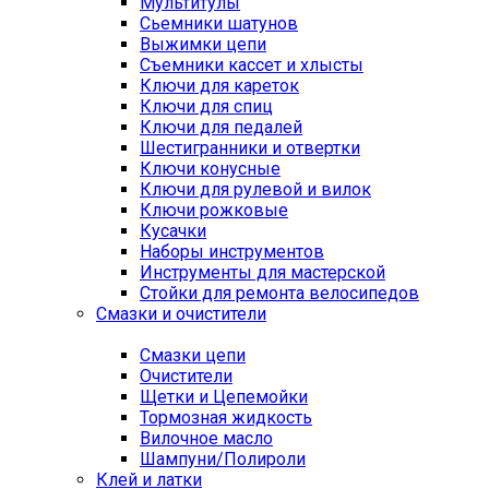
Мультитулы
Сьемники шатунов
Выжимки цепи
Съемники кассет и хлысты
Ключи для кареток
Ключи для спиц
Ключи для педалей
Шестигранники и отвертки
Ключи конусные
Ключи для рулевой и вилок
Ключи рожковые
Кусачки
Наборы инструментов
Инструменты для мастерской
Стойки для ремонта велосипедов
Смазки и очистители
Смазки цепи
Очистители
Щетки и Цепемойки
Тормозная жидкость
Вилочное масло
Шампуни/Полироли
Клей и латки