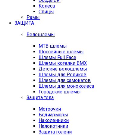
Обода 29"
Колеса
Спицы
Рамы
ЗАЩИТА
Велошлемы
MTB шлемы
Шоссейные шлемы
Шлемы Full Face
Шлемы котелки BMX
Детские велошлемы
Шлемы для Роликов
Шлемы для самокатов
Шлемы для моноколеса
Городские шлемы
Защита тела
Мотоочки
Бодиарморы
Наколенники
Налокотники
Защита голени