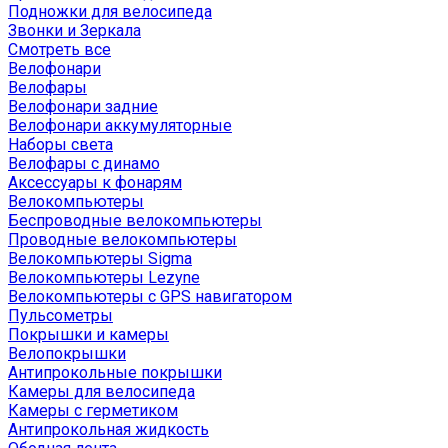
Подножки для велосипеда
Звонки и Зеркала
Смотреть все
Велофонари
Велофары
Велофонари задние
Велофонари аккумуляторные
Наборы света
Велофары с динамо
Аксессуары к фонарям
Велокомпьютеры
Беспроводные велокомпьютеры
Проводные велокомпьютеры
Велокомпьютеры Sigma
Велокомпьютеры Lezyne
Велокомпьютеры с GPS навигатором
Пульсометры
Покрышки и камеры
Велопокрышки
Антипрокольные покрышки
Камеры для велосипеда
Камеры с герметиком
Антипрокольная жидкость