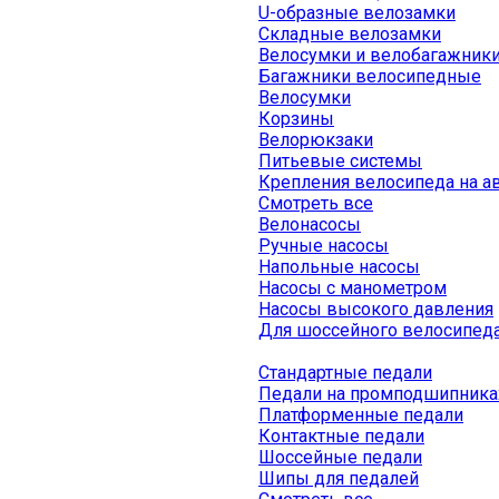
U-образные велозамки
Складные велозамки
Велосумки и велобагажник
Багажники велосипедные
Велосумки
Корзины
Велорюкзаки
Питьевые системы
Крепления велосипеда на а
Смотреть все
Велонасосы
Ручные насосы
Напольные насосы
Насосы с манометром
Насосы высокого давления
Для шоссейного велосипед
Стандартные педали
Педали на промподшипника
Платформенные педали
Контактные педали
Шоссейные педали
Шипы для педалей