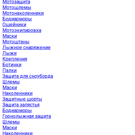
Мотозащита
Мотошлемы
Мотонаколенники
Бодиарморы
Ошейники
Мотоэкипировка
Маски
Мотоштаны
Лыжное снаряжение
Лыжи
Крепления
Ботинки
Палки
Защита для сноуборда
Шлемы
Маски
Наколенники
Защитные шорты
Защита запястья
Бодиарморы
Горнолыжная защита
Шлемы
Маски
Наколенники