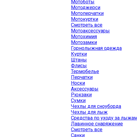
Мотоботы
Мотоджерси
Мотоперчатки
Мотокуртки
Смотреть все
Мотоаксессуары
Мотохимия
Мотозамки
Горнолыжная одежда
Куртки
Штаны
Флисы
Термобелье
Перчатки
Носки
Аксессуары
Рюкзаки
Сумки
Чехлы для сноуборда
Чехлы для лыж
Средства по уходу за лыжа
Лавинное снаряжение
Смотреть все
Санки