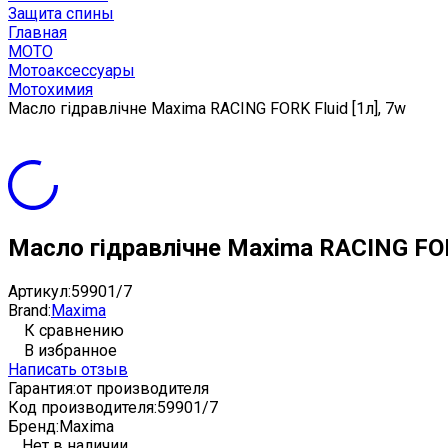
Защита спины
Главная
МОТО
Мотоаксессуары
Мотохимия
Масло гідравлічне Maxima RACING FORK Fluid [1л], 7w
Масло гідравлічне Maxima RACING FORK
Артикул:
59901/7
Brand:
Maxima
К сравнению
В избранное
Написать отзыв
Гарантия:
от производителя
Код производителя:
59901/7
Бренд:
Maxima
Нет в наличии