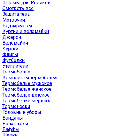
Шлемы для Роликов
Смотреть все
Защита тела
Мотоочки
Бодиарморы
Куртки и веломайки
Джерси
Веломайки
Куртки
Флисы
Футболки
Утеплители
Термобелье
Комплекты термобелья
Термобелье мужское
Термобелье женское
Термобелье детское
Термобелье меринос
Термоноски
Головные уборы
Банданы
Балаклавы
Баффы
Шапки