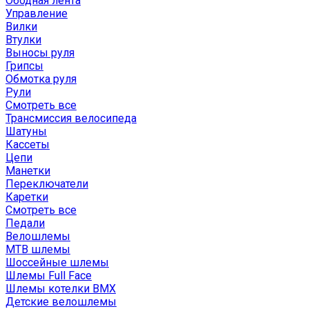
Ободная лента
Управление
Вилки
Втулки
Выносы руля
Грипсы
Обмотка руля
Рули
Смотреть все
Трансмиссия велосипеда
Шатуны
Кассеты
Цепи
Манетки
Переключатели
Каретки
Смотреть все
Педали
Велошлемы
MTB шлемы
Шоссейные шлемы
Шлемы Full Face
Шлемы котелки BMX
Детские велошлемы