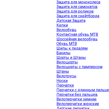
Защита для моноколеса
Защита для самокатов
Защита для роликов
Защита для скейтборда
Детская Защита
Кепки
Велообувь
Контактная обувь MTB
Шоссейная велообувь
Обувь MTB
Шипы к педалям
Бахилы
Шорты и Штаны
Велошорты
Велошорты с памперсом
Штаны
Велотрусы
Носки
Перчатки
Перчатки с длинным пальц
Перчатки без пальцев
Велоперчатки зимние
Велоперчатки женские
Детские перчатки