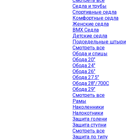
Смотреть все
Седла и трубы
Спортивные седла
Комфортные седла
Женские седла
BMX Седла
Детские седла
Подседельные штыри
Смотреть все
Обода и спицы
Обода 20"
Обода 24"
Обода 26"
Обода 27.5"
Обода 28"/700C
Обода 29"
Смотреть все
Рамы
Наколенники
Налокотники
Защита голени
Защита ступни
Смотреть все
Защита по типу