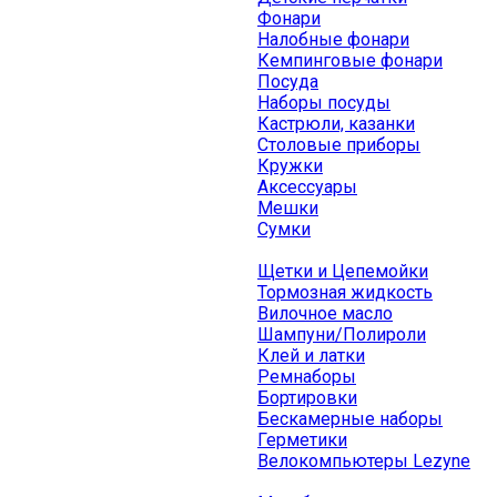
Фонари
Налобные фонари
Кемпинговые фонари
Посуда
Наборы посуды
Кастрюли, казанки
Столовые приборы
Кружки
Аксессуары
Мешки
Сумки
Щетки и Цепемойки
Тормозная жидкость
Вилочное масло
Шампуни/Полироли
Клей и латки
Ремнаборы
Бортировки
Бескамерные наборы
Герметики
Велокомпьютеры Lezyne