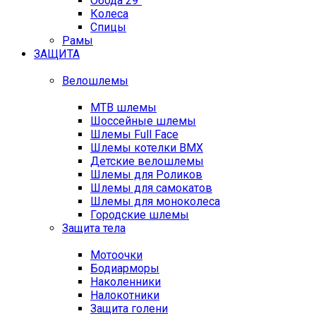
Обода 29"
Колеса
Спицы
Рамы
ЗАЩИТА
Велошлемы
MTB шлемы
Шоссейные шлемы
Шлемы Full Face
Шлемы котелки BMX
Детские велошлемы
Шлемы для Роликов
Шлемы для самокатов
Шлемы для моноколеса
Городские шлемы
Защита тела
Мотоочки
Бодиарморы
Наколенники
Налокотники
Защита голени