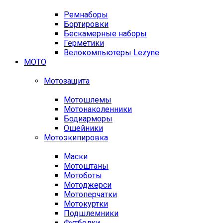
Ремнаборы
Бортировки
Бескамерные наборы
Герметики
Велокомпьютеры Lezyne
МОТО
Мотозащита
Мотошлемы
Мотонаколенники
Бодиарморы
Ошейники
Мотоэкипировка
Маски
Мотоштаны
Мотоботы
Мотоджерси
Мотоперчатки
Мотокуртки
Подшлемники
Футболки