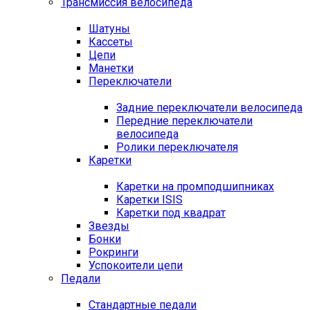
Трансмиссия велосипеда
Шатуны
Кассеты
Цепи
Манетки
Переключатели
Задние переключатели велосипеда
Передние переключатели
велосипеда
Ролики переключателя
Каретки
Каретки на промподшипниках
Каретки ISIS
Каретки под квадрат
Звезды
Бонки
Рокринги
Успокоители цепи
Педали
Стандартные педали