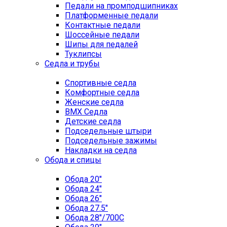
Педали на промподшипниках
Платформенные педали
Контактные педали
Шоссейные педали
Шипы для педалей
Туклипсы
Седла и трубы
Спортивные седла
Комфортные седла
Женские седла
BMX Седла
Детские седла
Подседельные штыри
Подседельные зажимы
Накладки на седла
Обода и спицы
Обода 20"
Обода 24"
Обода 26"
Обода 27.5"
Обода 28"/700C