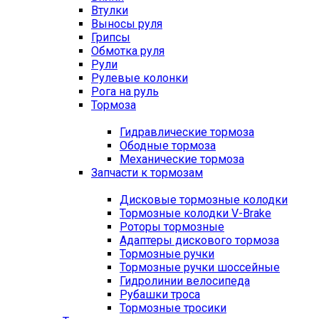
Втулки
Выносы руля
Грипсы
Обмотка руля
Рули
Рулевые колонки
Рога на руль
Тормоза
Гидравлические тормоза
Ободные тормоза
Механические тормоза
Запчасти к тормозам
Дисковые тормозные колодки
Тормозные колодки V-Brake
Роторы тормозные
Адаптеры дискового тормоза
Тормозные ручки
Тормозные ручки шоссейные
Гидролинии велосипеда
Рубашки троса
Тормозные тросики