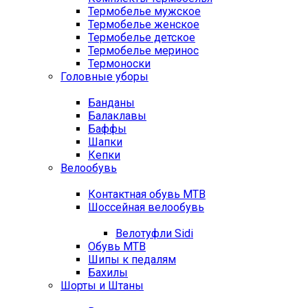
Термобелье мужское
Термобелье женское
Термобелье детское
Термобелье меринос
Термоноски
Головные уборы
Банданы
Балаклавы
Баффы
Шапки
Кепки
Велообувь
Контактная обувь MTB
Шоссейная велообувь
Велотуфли Sidi
Обувь MTB
Шипы к педалям
Бахилы
Шорты и Штаны