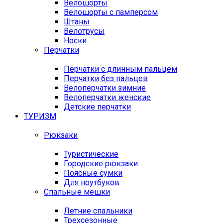
Велошорты
Велошорты с памперсом
Штаны
Велотрусы
Носки
Перчатки
Перчатки с длинным пальцем
Перчатки без пальцев
Велоперчатки зимние
Велоперчатки женские
Детские перчатки
ТУРИЗМ
Рюкзаки
Туристические
Городские рюкзаки
Поясные сумки
Для ноутбуков
Спальные мешки
Летние спальники
Трехсезонные