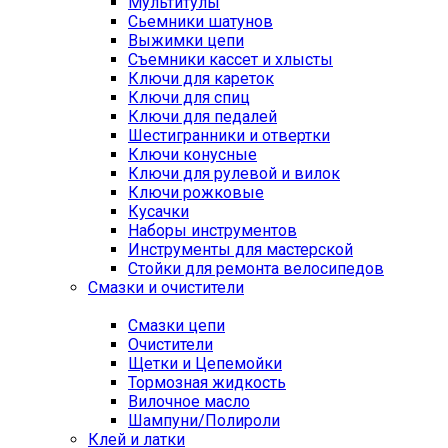
Мультитулы
Сьемники шатунов
Выжимки цепи
Съемники кассет и хлысты
Ключи для кареток
Ключи для спиц
Ключи для педалей
Шестигранники и отвертки
Ключи конусные
Ключи для рулевой и вилок
Ключи рожковые
Кусачки
Наборы инструментов
Инструменты для мастерской
Стойки для ремонта велосипедов
Смазки и очистители
Смазки цепи
Очистители
Щетки и Цепемойки
Тормозная жидкость
Вилочное масло
Шампуни/Полироли
Клей и латки