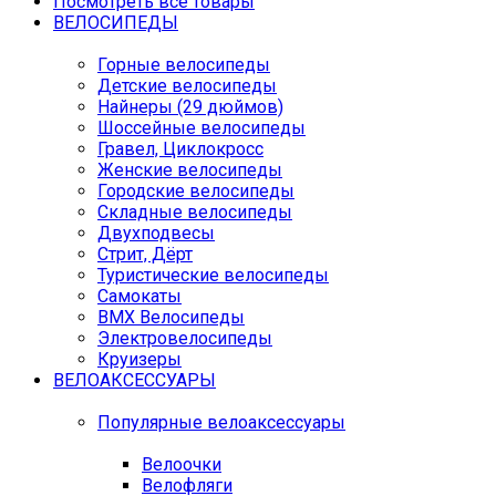
Посмотреть все товары
ВЕЛОСИПЕДЫ
Горные велосипеды
Детские велосипеды
Найнеры (29 дюймов)
Шоссейные велосипеды
Гравел, Циклокросс
Женские велосипеды
Городcкие велосипеды
Складные велосипеды
Двухподвесы
Стрит, Дёрт
Туристические велосипеды
Самокаты
BMX Велосипеды
Электровелосипеды
Круизеры
ВЕЛОАКСЕССУАРЫ
Популярные велоаксессуары
Велоочки
Велофляги