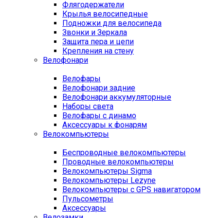
Флягодержатели
Крылья велосипедные
Подножки для велосипеда
Звонки и Зеркала
Защита пера и цепи
Крепления на стену
Велофонари
Велофары
Велофонари задние
Велофонари аккумуляторные
Наборы света
Велофары с динамо
Аксессуары к фонарям
Велокомпьютеры
Беспроводные велокомпьютеры
Проводные велокомпьютеры
Велокомпьютеры Sigma
Велокомпьютеры Lezyne
Велокомпьютеры с GPS навигатором
Пульсометры
Аксессуары
Велозамки