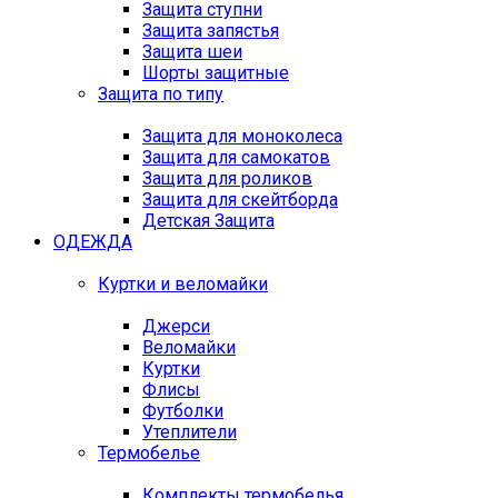
Защита ступни
Защита запястья
Защита шеи
Шорты защитные
Защита по типу
Защита для моноколеса
Защита для самокатов
Защита для роликов
Защита для скейтборда
Детская Защита
ОДЕЖДА
Куртки и веломайки
Джерси
Веломайки
Куртки
Флисы
Футболки
Утеплители
Термобелье
Комплекты термобелья