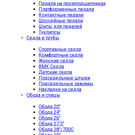
Педали на промподшипниках
Платформенные педали
Контактные педали
Шоссейные педали
Шипы для педалей
Туклипсы
Седла и трубы
Спортивные седла
Комфортные седла
Женские седла
BMX Седла
Детские седла
Подседельные штыри
Подседельные зажимы
Накладки на седла
Обода и спицы
Обода 20"
Обода 24"
Обода 26"
Обода 27.5"
Обода 28"/700C