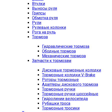
Втулки
Выносы руля
Грипсы
Обмотка руля
Рули
Рулевые колонки
Рога на руль
Тормоза
Гидравлические тормоза
Ободные тормоза
Механические тормоза
Запчасти к тормозам
Дисковые тормозные колодки
Тормозные колодки V-Brake
Роторы тормозные
Адаптеры дискового тормоза
Тормозные ручки
Тормозные ручки шоссейные
Гидролинии велосипеда
Рубашки троса
Тормозные тросики