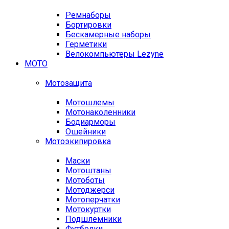
Ремнаборы
Бортировки
Бескамерные наборы
Герметики
Велокомпьютеры Lezyne
МОТО
Мотозащита
Мотошлемы
Мотонаколенники
Бодиарморы
Ошейники
Мотоэкипировка
Маски
Мотоштаны
Мотоботы
Мотоджерси
Мотоперчатки
Мотокуртки
Подшлемники
Футболки