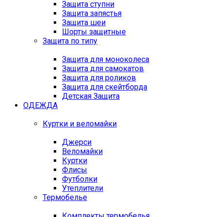
Защита ступни
Защита запястья
Защита шеи
Шорты защитные
Защита по типу
Защита для моноколеса
Защита для самокатов
Защита для роликов
Защита для скейтборда
Детская Защита
ОДЕЖДА
Куртки и веломайки
Джерси
Веломайки
Куртки
Флисы
Футболки
Утеплители
Термобелье
Комплекты термобелья