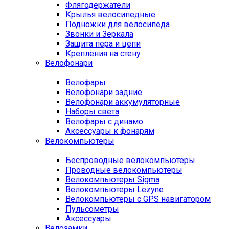
Флягодержатели
Крылья велосипедные
Подножки для велосипеда
Звонки и Зеркала
Защита пера и цепи
Крепления на стену
Велофонари
Велофары
Велофонари задние
Велофонари аккумуляторные
Наборы света
Велофары с динамо
Аксессуары к фонарям
Велокомпьютеры
Беспроводные велокомпьютеры
Проводные велокомпьютеры
Велокомпьютеры Sigma
Велокомпьютеры Lezyne
Велокомпьютеры с GPS навигатором
Пульсометры
Аксессуары
Велозамки