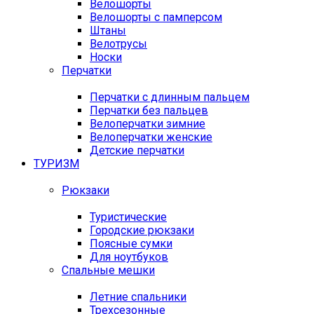
Велошорты
Велошорты с памперсом
Штаны
Велотрусы
Носки
Перчатки
Перчатки с длинным пальцем
Перчатки без пальцев
Велоперчатки зимние
Велоперчатки женские
Детские перчатки
ТУРИЗМ
Рюкзаки
Туристические
Городские рюкзаки
Поясные сумки
Для ноутбуков
Спальные мешки
Летние спальники
Трехсезонные