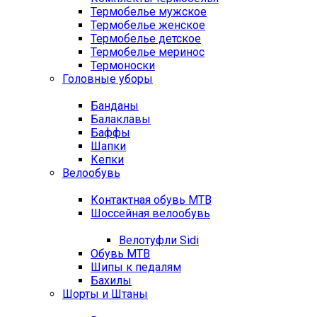
Термобелье мужское
Термобелье женское
Термобелье детское
Термобелье меринос
Термоноски
Головные уборы
Банданы
Балаклавы
Баффы
Шапки
Кепки
Велообувь
Контактная обувь MTB
Шоссейная велообувь
Велотуфли Sidi
Обувь MTB
Шипы к педалям
Бахилы
Шорты и Штаны