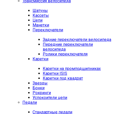
Трансмиссия велосипеда
Шатуны
Кассеты
Цепи
Манетки
Переключатели
Задние переключатели велосипеда
Передние переключатели
велосипеда
Ролики переключателя
Каретки
Каретки на промподшипниках
Каретки ISIS
Каретки под квадрат
Звезды
Бонки
Рокринги
Успокоители цепи
Педали
Стандартные педали