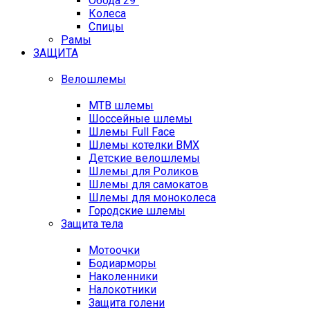
Обода 29"
Колеса
Спицы
Рамы
ЗАЩИТА
Велошлемы
MTB шлемы
Шоссейные шлемы
Шлемы Full Face
Шлемы котелки BMX
Детские велошлемы
Шлемы для Роликов
Шлемы для самокатов
Шлемы для моноколеса
Городские шлемы
Защита тела
Мотоочки
Бодиарморы
Наколенники
Налокотники
Защита голени