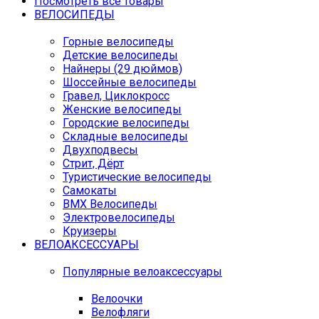
Посмотреть все товары
ВЕЛОСИПЕДЫ
Горные велосипеды
Детские велосипеды
Найнеры (29 дюймов)
Шоссейные велосипеды
Гравел, Циклокросс
Женские велосипеды
Городcкие велосипеды
Складные велосипеды
Двухподвесы
Стрит, Дёрт
Туристические велосипеды
Самокаты
BMX Велосипеды
Электровелосипеды
Круизеры
ВЕЛОАКСЕССУАРЫ
Популярные велоаксессуары
Велоочки
Велофляги