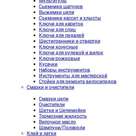
Мультитулы
Сьемники шатунов
Выжимки цепи
Съемники кассет и хлысты
Ключи для кареток
Ключи для спиц
Ключи для педалей
Шестигранники и отвертки
Ключи конусные
Ключи для рулевой и вилок
Ключи рожковые
Кусачки
Наборы инструментов
Инструменты для мастерской
Стойки для ремонта велосипедов
Смазки и очистители
Смазки цепи
Очистители
Щетки и Цепемойки
Тормозная жидкость
Вилочное масло
Шампуни/Полироли
Клей и латки