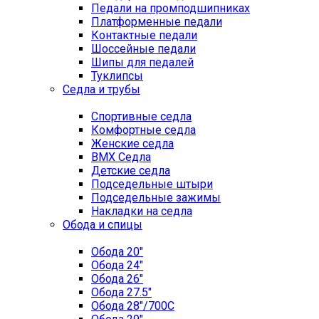
Педали на промподшипниках
Платформенные педали
Контактные педали
Шоссейные педали
Шипы для педалей
Туклипсы
Седла и трубы
Спортивные седла
Комфортные седла
Женские седла
BMX Седла
Детские седла
Подседельные штыри
Подседельные зажимы
Накладки на седла
Обода и спицы
Обода 20"
Обода 24"
Обода 26"
Обода 27.5"
Обода 28"/700C