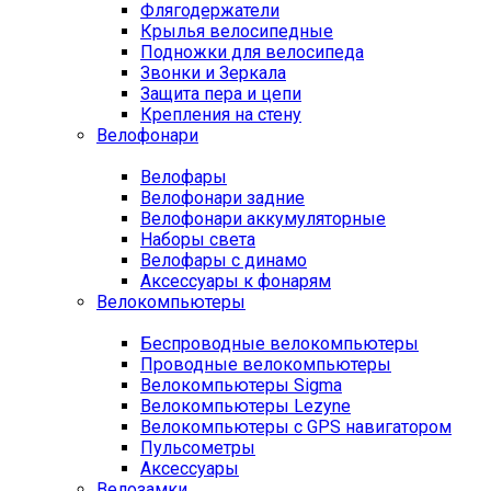
Флягодержатели
Крылья велосипедные
Подножки для велосипеда
Звонки и Зеркала
Защита пера и цепи
Крепления на стену
Велофонари
Велофары
Велофонари задние
Велофонари аккумуляторные
Наборы света
Велофары с динамо
Аксессуары к фонарям
Велокомпьютеры
Беспроводные велокомпьютеры
Проводные велокомпьютеры
Велокомпьютеры Sigma
Велокомпьютеры Lezyne
Велокомпьютеры с GPS навигатором
Пульсометры
Аксессуары
Велозамки