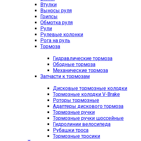
Втулки
Выносы руля
Грипсы
Обмотка руля
Рули
Рулевые колонки
Рога на руль
Тормоза
Гидравлические тормоза
Ободные тормоза
Механические тормоза
Запчасти к тормозам
Дисковые тормозные колодки
Тормозные колодки V-Brake
Роторы тормозные
Адаптеры дискового тормоза
Тормозные ручки
Тормозные ручки шоссейные
Гидролинии велосипеда
Рубашки троса
Тормозные тросики