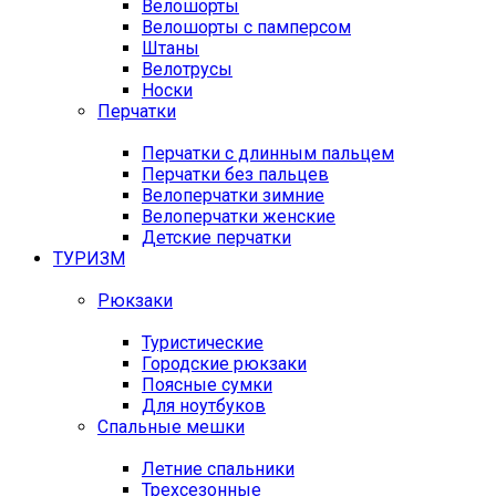
Велошорты
Велошорты с памперсом
Штаны
Велотрусы
Носки
Перчатки
Перчатки с длинным пальцем
Перчатки без пальцев
Велоперчатки зимние
Велоперчатки женские
Детские перчатки
ТУРИЗМ
Рюкзаки
Туристические
Городские рюкзаки
Поясные сумки
Для ноутбуков
Спальные мешки
Летние спальники
Трехсезонные