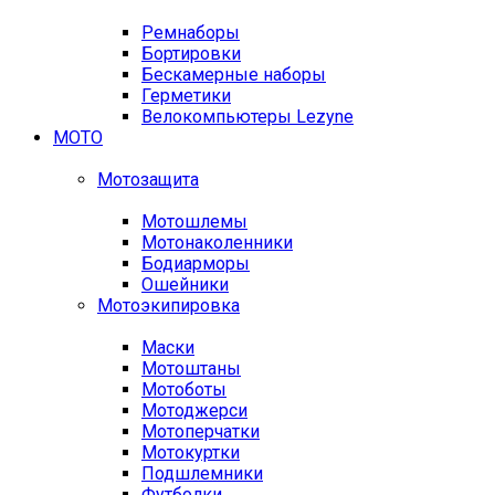
Ремнаборы
Бортировки
Бескамерные наборы
Герметики
Велокомпьютеры Lezyne
МОТО
Мотозащита
Мотошлемы
Мотонаколенники
Бодиарморы
Ошейники
Мотоэкипировка
Маски
Мотоштаны
Мотоботы
Мотоджерси
Мотоперчатки
Мотокуртки
Подшлемники
Футболки