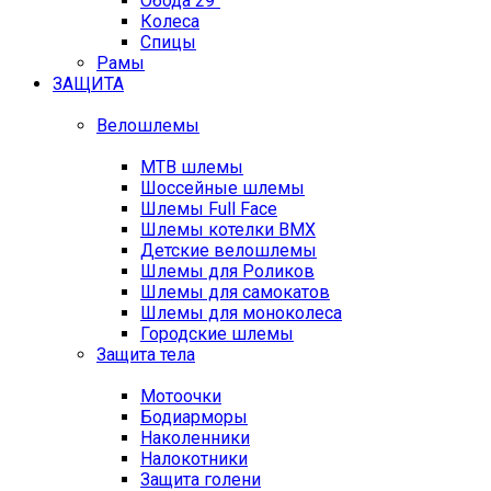
Обода 29"
Колеса
Спицы
Рамы
ЗАЩИТА
Велошлемы
MTB шлемы
Шоссейные шлемы
Шлемы Full Face
Шлемы котелки BMX
Детские велошлемы
Шлемы для Роликов
Шлемы для самокатов
Шлемы для моноколеса
Городские шлемы
Защита тела
Мотоочки
Бодиарморы
Наколенники
Налокотники
Защита голени