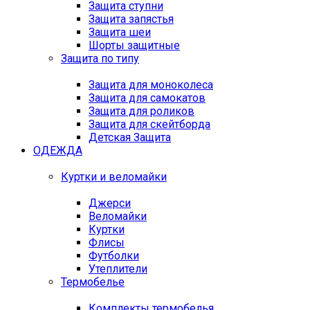
Защита ступни
Защита запястья
Защита шеи
Шорты защитные
Защита по типу
Защита для моноколеса
Защита для самокатов
Защита для роликов
Защита для скейтборда
Детская Защита
ОДЕЖДА
Куртки и веломайки
Джерси
Веломайки
Куртки
Флисы
Футболки
Утеплители
Термобелье
Комплекты термобелья