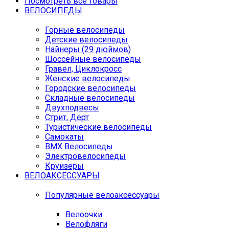
Посмотреть все товары
ВЕЛОСИПЕДЫ
Горные велосипеды
Детские велосипеды
Найнеры (29 дюймов)
Шоссейные велосипеды
Гравел, Циклокросс
Женские велосипеды
Городcкие велосипеды
Складные велосипеды
Двухподвесы
Стрит, Дёрт
Туристические велосипеды
Самокаты
BMX Велосипеды
Электровелосипеды
Круизеры
ВЕЛОАКСЕССУАРЫ
Популярные велоаксессуары
Велоочки
Велофляги