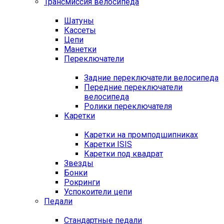
Трансмиссия велосипеда
Шатуны
Кассеты
Цепи
Манетки
Переключатели
Задние переключатели велосипеда
Передние переключатели
велосипеда
Ролики переключателя
Каретки
Каретки на промподшипниках
Каретки ISIS
Каретки под квадрат
Звезды
Бонки
Рокринги
Успокоители цепи
Педали
Стандартные педали