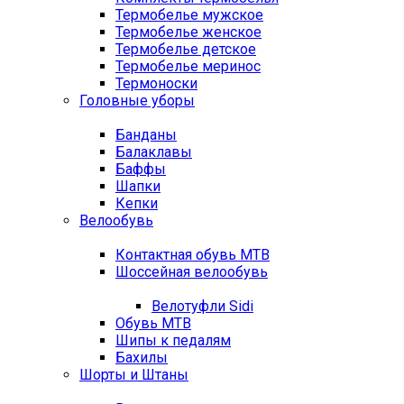
Термобелье мужское
Термобелье женское
Термобелье детское
Термобелье меринос
Термоноски
Головные уборы
Банданы
Балаклавы
Баффы
Шапки
Кепки
Велообувь
Контактная обувь MTB
Шоссейная велообувь
Велотуфли Sidi
Обувь MTB
Шипы к педалям
Бахилы
Шорты и Штаны