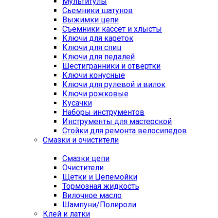
Мультитулы
Сьемники шатунов
Выжимки цепи
Съемники кассет и хлысты
Ключи для кареток
Ключи для спиц
Ключи для педалей
Шестигранники и отвертки
Ключи конусные
Ключи для рулевой и вилок
Ключи рожковые
Кусачки
Наборы инструментов
Инструменты для мастерской
Стойки для ремонта велосипедов
Смазки и очистители
Смазки цепи
Очистители
Щетки и Цепемойки
Тормозная жидкость
Вилочное масло
Шампуни/Полироли
Клей и латки