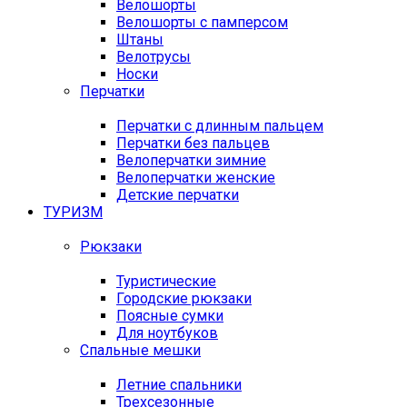
Велошорты
Велошорты с памперсом
Штаны
Велотрусы
Носки
Перчатки
Перчатки с длинным пальцем
Перчатки без пальцев
Велоперчатки зимние
Велоперчатки женские
Детские перчатки
ТУРИЗМ
Рюкзаки
Туристические
Городские рюкзаки
Поясные сумки
Для ноутбуков
Спальные мешки
Летние спальники
Трехсезонные