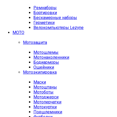
Ремнаборы
Бортировки
Бескамерные наборы
Герметики
Велокомпьютеры Lezyne
МОТО
Мотозащита
Мотошлемы
Мотонаколенники
Бодиарморы
Ошейники
Мотоэкипировка
Маски
Мотоштаны
Мотоботы
Мотоджерси
Мотоперчатки
Мотокуртки
Подшлемники
Футболки