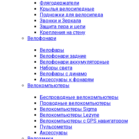
Флягодержатели
Крылья велосипедные
Подножки для велосипеда
Звонки и Зеркала
Защита пера и цепи
Крепления на стену
Велофонари
Велофары
Велофонари задние
Велофонари аккумуляторные
Наборы света
Велофары с динамо
Аксессуары к фонарям
Велокомпьютеры
Беспроводные велокомпьютеры
Проводные велокомпьютеры
Велокомпьютеры Sigma
Велокомпьютеры Lezyne
Велокомпьютеры с GPS навигатором
Пульсометры
Аксессуары
Велозамки