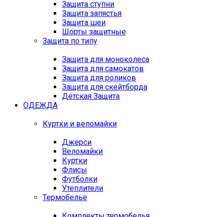
Защита ступни
Защита запястья
Защита шеи
Шорты защитные
Защита по типу
Защита для моноколеса
Защита для самокатов
Защита для роликов
Защита для скейтборда
Детская Защита
ОДЕЖДА
Куртки и веломайки
Джерси
Веломайки
Куртки
Флисы
Футболки
Утеплители
Термобелье
Комплекты термобелья