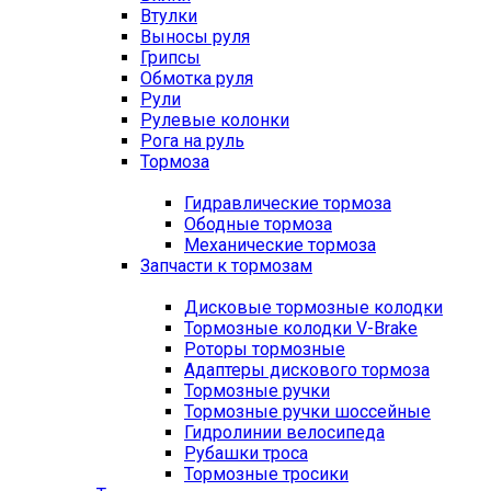
Втулки
Выносы руля
Грипсы
Обмотка руля
Рули
Рулевые колонки
Рога на руль
Тормоза
Гидравлические тормоза
Ободные тормоза
Механические тормоза
Запчасти к тормозам
Дисковые тормозные колодки
Тормозные колодки V-Brake
Роторы тормозные
Адаптеры дискового тормоза
Тормозные ручки
Тормозные ручки шоссейные
Гидролинии велосипеда
Рубашки троса
Тормозные тросики