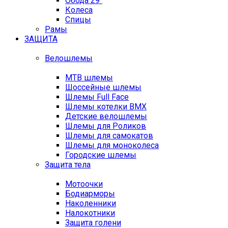
Обода 29"
Колеса
Спицы
Рамы
ЗАЩИТА
Велошлемы
MTB шлемы
Шоссейные шлемы
Шлемы Full Face
Шлемы котелки BMX
Детские велошлемы
Шлемы для Роликов
Шлемы для самокатов
Шлемы для моноколеса
Городские шлемы
Защита тела
Мотоочки
Бодиарморы
Наколенники
Налокотники
Защита голени