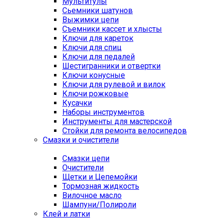
Мультитулы
Сьемники шатунов
Выжимки цепи
Съемники кассет и хлысты
Ключи для кареток
Ключи для спиц
Ключи для педалей
Шестигранники и отвертки
Ключи конусные
Ключи для рулевой и вилок
Ключи рожковые
Кусачки
Наборы инструментов
Инструменты для мастерской
Стойки для ремонта велосипедов
Смазки и очистители
Смазки цепи
Очистители
Щетки и Цепемойки
Тормозная жидкость
Вилочное масло
Шампуни/Полироли
Клей и латки