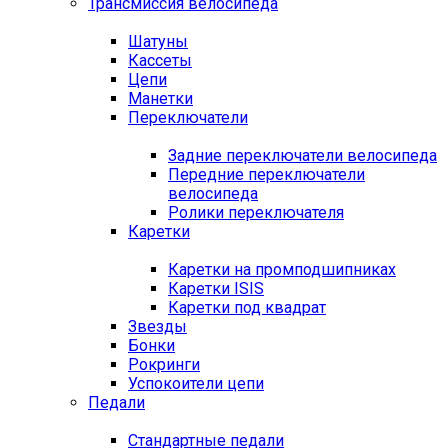
Трансмиссия велосипеда
Шатуны
Кассеты
Цепи
Манетки
Переключатели
Задние переключатели велосипеда
Передние переключатели
велосипеда
Ролики переключателя
Каретки
Каретки на промподшипниках
Каретки ISIS
Каретки под квадрат
Звезды
Бонки
Рокринги
Успокоители цепи
Педали
Стандартные педали