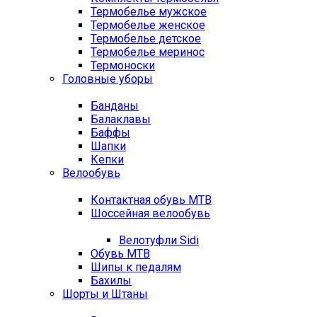
Термобелье мужское
Термобелье женское
Термобелье детское
Термобелье меринос
Термоноски
Головные уборы
Банданы
Балаклавы
Баффы
Шапки
Кепки
Велообувь
Контактная обувь MTB
Шоссейная велообувь
Велотуфли Sidi
Обувь MTB
Шипы к педалям
Бахилы
Шорты и Штаны