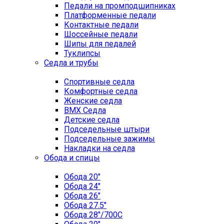
Педали на промподшипниках
Платформенные педали
Контактные педали
Шоссейные педали
Шипы для педалей
Туклипсы
Седла и трубы
Спортивные седла
Комфортные седла
Женские седла
BMX Седла
Детские седла
Подседельные штыри
Подседельные зажимы
Накладки на седла
Обода и спицы
Обода 20"
Обода 24"
Обода 26"
Обода 27.5"
Обода 28"/700C