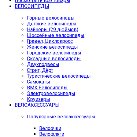
Посмотреть все товары
ВЕЛОСИПЕДЫ
Горные велосипеды
Детские велосипеды
Найнеры (29 дюймов)
Шоссейные велосипеды
Гравел, Циклокросс
Женские велосипеды
Городcкие велосипеды
Складные велосипеды
Двухподвесы
Стрит, Дёрт
Туристические велосипеды
Самокаты
BMX Велосипеды
Электровелосипеды
Круизеры
ВЕЛОАКСЕССУАРЫ
Популярные велоаксессуары
Велоочки
Велофляги