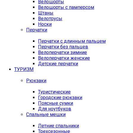
Велошорты
Велошорты с памперсом
Штаны
Велотрусы
Носки
Перчатки
Перчатки с длинным пальцем
Перчатки без пальцев
Велоперчатки зимние
Велоперчатки женские
Детские перчатки
ТУРИЗМ
Рюкзаки
Туристические
Городские рюкзаки
Поясные сумки
Для ноутбуков
Спальные мешки
Летние спальники
Трехсезонные