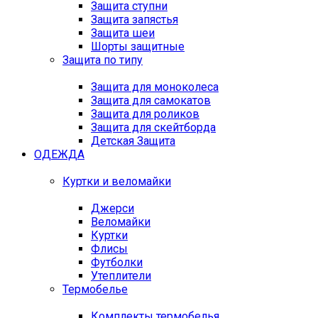
Защита ступни
Защита запястья
Защита шеи
Шорты защитные
Защита по типу
Защита для моноколеса
Защита для самокатов
Защита для роликов
Защита для скейтборда
Детская Защита
ОДЕЖДА
Куртки и веломайки
Джерси
Веломайки
Куртки
Флисы
Футболки
Утеплители
Термобелье
Комплекты термобелья