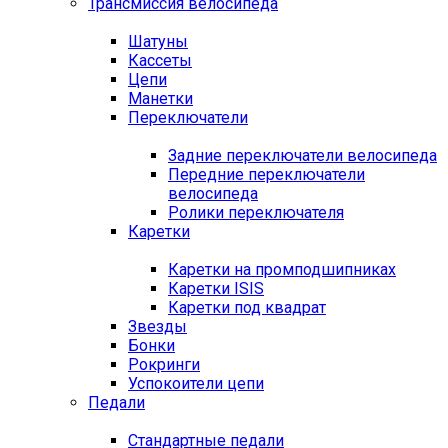
Трансмиссия велосипеда
Шатуны
Кассеты
Цепи
Манетки
Переключатели
Задние переключатели велосипеда
Передние переключатели
велосипеда
Ролики переключателя
Каретки
Каретки на промподшипниках
Каретки ISIS
Каретки под квадрат
Звезды
Бонки
Рокринги
Успокоители цепи
Педали
Стандартные педали