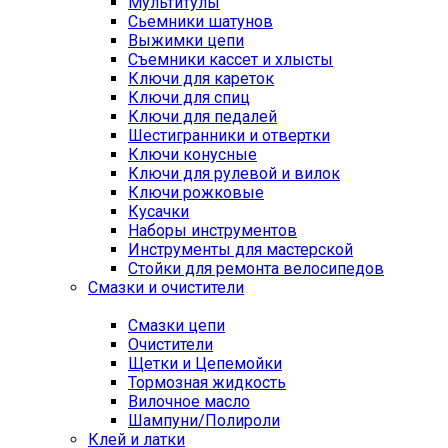
Мультитулы
Сьемники шатунов
Выжимки цепи
Съемники кассет и хлысты
Ключи для кареток
Ключи для спиц
Ключи для педалей
Шестигранники и отвертки
Ключи конусные
Ключи для рулевой и вилок
Ключи рожковые
Кусачки
Наборы инструментов
Инструменты для мастерской
Стойки для ремонта велосипедов
Смазки и очистители
Смазки цепи
Очистители
Щетки и Цепемойки
Тормозная жидкость
Вилочное масло
Шампуни/Полироли
Клей и латки