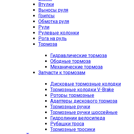
Втулки
Выносы руля
Грипсы
Обмотка руля
Рули
Рулевые колонки
Рога на руль
Тормоза
Гидравлические тормоза
Ободные тормоза
Механические тормоза
Запчасти к тормозам
Дисковые тормозные колодки
Тормозные колодки V-Brake
Роторы тормозные
Адаптеры дискового тормоза
Тормозные ручки
Тормозные ручки шоссейные
Гидролинии велосипеда
Рубашки троса
Тормозные тросики