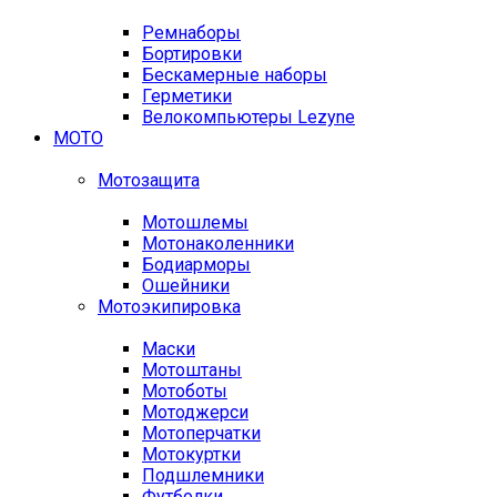
Ремнаборы
Бортировки
Бескамерные наборы
Герметики
Велокомпьютеры Lezyne
МОТО
Мотозащита
Мотошлемы
Мотонаколенники
Бодиарморы
Ошейники
Мотоэкипировка
Маски
Мотоштаны
Мотоботы
Мотоджерси
Мотоперчатки
Мотокуртки
Подшлемники
Футболки