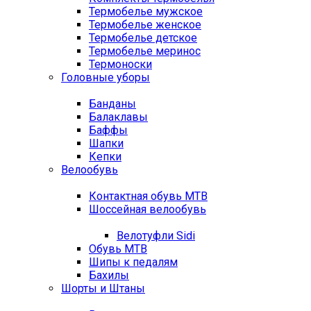
Термобелье мужское
Термобелье женское
Термобелье детское
Термобелье меринос
Термоноски
Головные уборы
Банданы
Балаклавы
Баффы
Шапки
Кепки
Велообувь
Контактная обувь MTB
Шоссейная велообувь
Велотуфли Sidi
Обувь MTB
Шипы к педалям
Бахилы
Шорты и Штаны