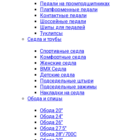
Педали на промподшипниках
Платформенные педали
Контактные педали
Шоссейные педали
Шипы для педалей
Туклипсы
Седла и трубы
Спортивные седла
Комфортные седла
Женские седла
BMX Седла
Детские седла
Подседельные штыри
Подседельные зажимы
Накладки на седла
Обода и спицы
Обода 20"
Обода 24"
Обода 26"
Обода 27.5"
Обода 28"/700C