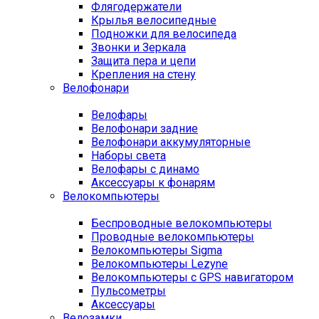
Флягодержатели
Крылья велосипедные
Подножки для велосипеда
Звонки и Зеркала
Защита пера и цепи
Крепления на стену
Велофонари
Велофары
Велофонари задние
Велофонари аккумуляторные
Наборы света
Велофары с динамо
Аксессуары к фонарям
Велокомпьютеры
Беспроводные велокомпьютеры
Проводные велокомпьютеры
Велокомпьютеры Sigma
Велокомпьютеры Lezyne
Велокомпьютеры с GPS навигатором
Пульсометры
Аксессуары
Велозамки