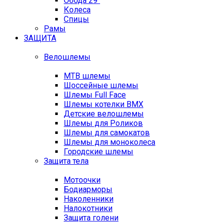
Обода 29"
Колеса
Спицы
Рамы
ЗАЩИТА
Велошлемы
MTB шлемы
Шоссейные шлемы
Шлемы Full Face
Шлемы котелки BMX
Детские велошлемы
Шлемы для Роликов
Шлемы для самокатов
Шлемы для моноколеса
Городские шлемы
Защита тела
Мотоочки
Бодиарморы
Наколенники
Налокотники
Защита голени