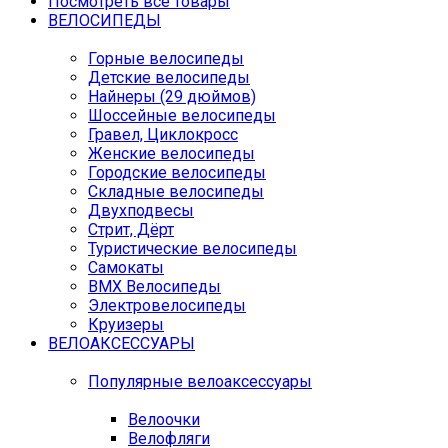
Посмотреть все товары
ВЕЛОСИПЕДЫ
Горные велосипеды
Детские велосипеды
Найнеры (29 дюймов)
Шоссейные велосипеды
Гравел, Циклокросс
Женские велосипеды
Городcкие велосипеды
Складные велосипеды
Двухподвесы
Стрит, Дёрт
Туристические велосипеды
Самокаты
BMX Велосипеды
Электровелосипеды
Круизеры
ВЕЛОАКСЕССУАРЫ
Популярные велоаксессуары
Велоочки
Велофляги