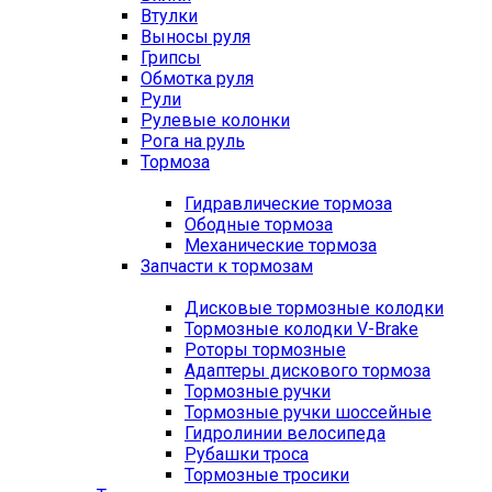
Втулки
Выносы руля
Грипсы
Обмотка руля
Рули
Рулевые колонки
Рога на руль
Тормоза
Гидравлические тормоза
Ободные тормоза
Механические тормоза
Запчасти к тормозам
Дисковые тормозные колодки
Тормозные колодки V-Brake
Роторы тормозные
Адаптеры дискового тормоза
Тормозные ручки
Тормозные ручки шоссейные
Гидролинии велосипеда
Рубашки троса
Тормозные тросики