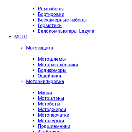
Ремнаборы
Бортировки
Бескамерные наборы
Герметики
Велокомпьютеры Lezyne
МОТО
Мотозащита
Мотошлемы
Мотонаколенники
Бодиарморы
Ошейники
Мотоэкипировка
Маски
Мотоштаны
Мотоботы
Мотоджерси
Мотоперчатки
Мотокуртки
Подшлемники
Футболки