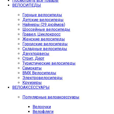
Посмотреть все товары
ВЕЛОСИПЕДЫ
Горные велосипеды
Детские велосипеды
Найнеры (29 дюймов)
Шоссейные велосипеды
Гравел, Циклокросс
Женские велосипеды
Городcкие велосипеды
Складные велосипеды
Двухподвесы
Стрит, Дёрт
Туристические велосипеды
Самокаты
BMX Велосипеды
Электровелосипеды
Круизеры
ВЕЛОАКСЕССУАРЫ
Популярные велоаксессуары
Велоочки
Велофляги