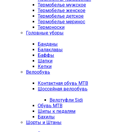
Термобелье мужское
Термобелье женское
Термобелье детское
Термобелье меринос
Термоноски
Головные уборы
Банданы
Балаклавы
Баффы
Шапки
Кепки
Велообувь
Контактная обувь MTB
Шоссейная велообувь
Велотуфли Sidi
Обувь MTB
Шипы к педалям
Бахилы
Шорты и Штаны