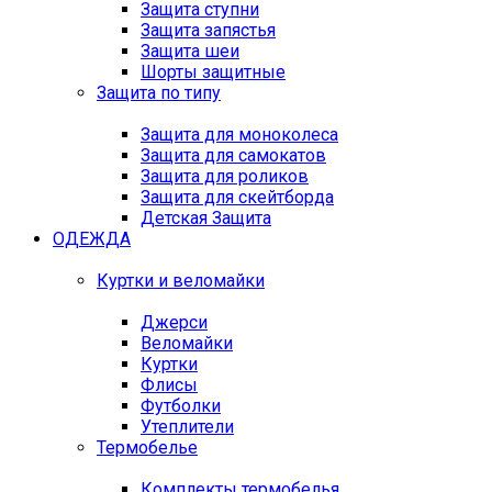
Защита ступни
Защита запястья
Защита шеи
Шорты защитные
Защита по типу
Защита для моноколеса
Защита для самокатов
Защита для роликов
Защита для скейтборда
Детская Защита
ОДЕЖДА
Куртки и веломайки
Джерси
Веломайки
Куртки
Флисы
Футболки
Утеплители
Термобелье
Комплекты термобелья