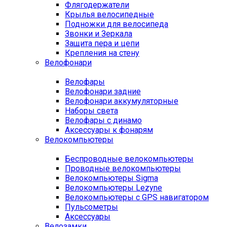
Флягодержатели
Крылья велосипедные
Подножки для велосипеда
Звонки и Зеркала
Защита пера и цепи
Крепления на стену
Велофонари
Велофары
Велофонари задние
Велофонари аккумуляторные
Наборы света
Велофары с динамо
Аксессуары к фонарям
Велокомпьютеры
Беспроводные велокомпьютеры
Проводные велокомпьютеры
Велокомпьютеры Sigma
Велокомпьютеры Lezyne
Велокомпьютеры с GPS навигатором
Пульсометры
Аксессуары
Велозамки