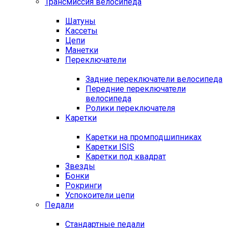
Трансмиссия велосипеда
Шатуны
Кассеты
Цепи
Манетки
Переключатели
Задние переключатели велосипеда
Передние переключатели
велосипеда
Ролики переключателя
Каретки
Каретки на промподшипниках
Каретки ISIS
Каретки под квадрат
Звезды
Бонки
Рокринги
Успокоители цепи
Педали
Стандартные педали