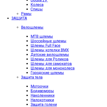
Обода 29"
Колеса
Спицы
Рамы
ЗАЩИТА
Велошлемы
MTB шлемы
Шоссейные шлемы
Шлемы Full Face
Шлемы котелки BMX
Детские велошлемы
Шлемы для Роликов
Шлемы для самокатов
Шлемы для моноколеса
Городские шлемы
Защита тела
Мотоочки
Бодиарморы
Наколенники
Налокотники
Защита голени