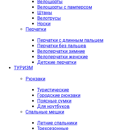
Велошорты
Велошорты с памперсом
Штаны
Велотрусы
Носки
Перчатки
Перчатки с длинным пальцем
Перчатки без пальцев
Велоперчатки зимние
Велоперчатки женские
Детские перчатки
ТУРИЗМ
Рюкзаки
Туристические
Городские рюкзаки
Поясные сумки
Для ноутбуков
Спальные мешки
Летние спальники
Трехсезонные