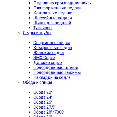
Педали на промподшипниках
Платформенные педали
Контактные педали
Шоссейные педали
Шипы для педалей
Туклипсы
Седла и трубы
Спортивные седла
Комфортные седла
Женские седла
BMX Седла
Детские седла
Подседельные штыри
Подседельные зажимы
Накладки на седла
Обода и спицы
Обода 20"
Обода 24"
Обода 26"
Обода 27.5"
Обода 28"/700C