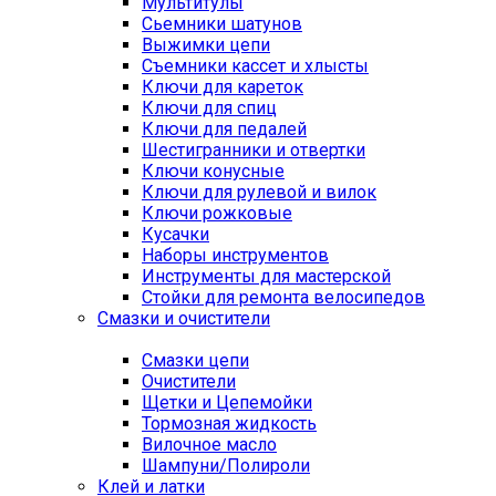
Мультитулы
Сьемники шатунов
Выжимки цепи
Съемники кассет и хлысты
Ключи для кареток
Ключи для спиц
Ключи для педалей
Шестигранники и отвертки
Ключи конусные
Ключи для рулевой и вилок
Ключи рожковые
Кусачки
Наборы инструментов
Инструменты для мастерской
Стойки для ремонта велосипедов
Смазки и очистители
Смазки цепи
Очистители
Щетки и Цепемойки
Тормозная жидкость
Вилочное масло
Шампуни/Полироли
Клей и латки