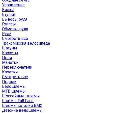
Ободная лента
Управление
Вилки
Втулки
Выносы руля
Грипсы
Обмотка руля
Рули
Смотреть все
Трансмиссия велосипеда
Шатуны
Кассеты
Цепи
Манетки
Переключатели
Каретки
Смотреть все
Педали
Велошлемы
MTB шлемы
Шоссейные шлемы
Шлемы Full Face
Шлемы котелки BMX
Детские велошлемы