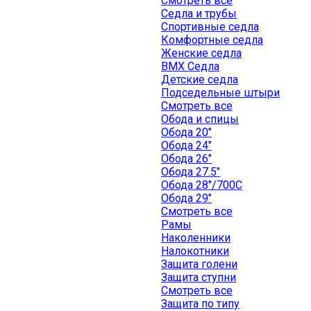
Смотреть все
Седла и трубы
Спортивные седла
Комфортные седла
Женские седла
BMX Седла
Детские седла
Подседельные штыри
Смотреть все
Обода и спицы
Обода 20"
Обода 24"
Обода 26"
Обода 27.5"
Обода 28"/700C
Обода 29"
Смотреть все
Рамы
Наколенники
Налокотники
Защита голени
Защита ступни
Смотреть все
Защита по типу