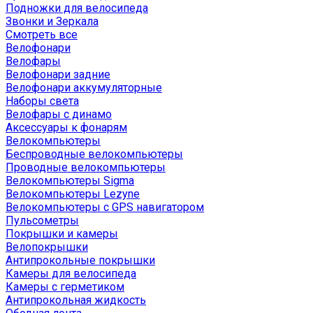
Подножки для велосипеда
Звонки и Зеркала
Смотреть все
Велофонари
Велофары
Велофонари задние
Велофонари аккумуляторные
Наборы света
Велофары с динамо
Аксессуары к фонарям
Велокомпьютеры
Беспроводные велокомпьютеры
Проводные велокомпьютеры
Велокомпьютеры Sigma
Велокомпьютеры Lezyne
Велокомпьютеры с GPS навигатором
Пульсометры
Покрышки и камеры
Велопокрышки
Антипрокольные покрышки
Камеры для велосипеда
Камеры с герметиком
Антипрокольная жидкость