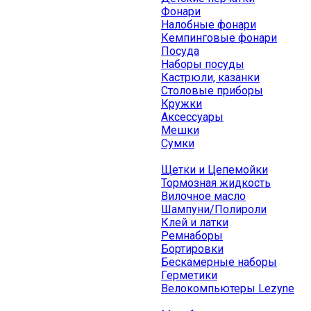
Фонари
Налобные фонари
Кемпинговые фонари
Посуда
Наборы посуды
Кастрюли, казанки
Столовые приборы
Кружки
Аксессуары
Мешки
Сумки
Щетки и Цепемойки
Тормозная жидкость
Вилочное масло
Шампуни/Полироли
Клей и латки
Ремнаборы
Бортировки
Бескамерные наборы
Герметики
Велокомпьютеры Lezyne