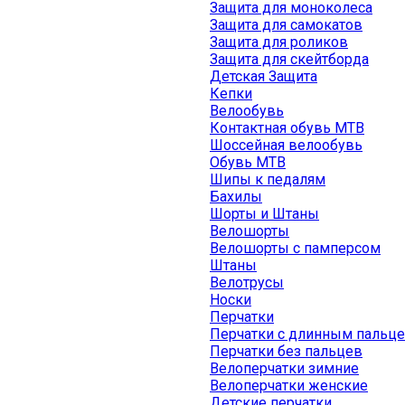
Защита для моноколеса
Защита для самокатов
Защита для роликов
Защита для скейтборда
Детская Защита
Кепки
Велообувь
Контактная обувь MTB
Шоссейная велообувь
Обувь MTB
Шипы к педалям
Бахилы
Шорты и Штаны
Велошорты
Велошорты с памперсом
Штаны
Велотрусы
Носки
Перчатки
Перчатки с длинным пальц
Перчатки без пальцев
Велоперчатки зимние
Велоперчатки женские
Детские перчатки