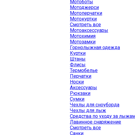
Мотоботы
Мотоджерси
Мотоперчатки
Мотокуртки
Смотреть все
Мотоаксессуары
Мотохимия
Мотозамки
Горнолыжная одежда
Куртки
Штаны
Флисы
Термобелье
Перчатки
Носки
Аксессуары
Рюкзаки
Сумки
Чехлы для сноуборда
Чехлы для лыж
Средства по уходу за лыжа
Лавинное снаряжение
Смотреть все
Санки