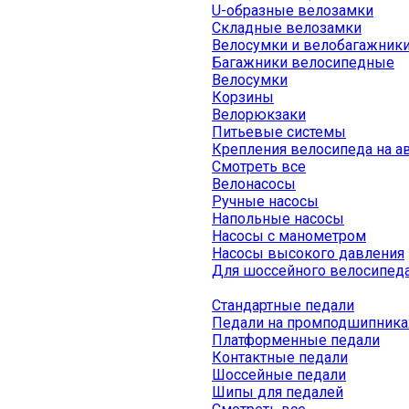
U-образные велозамки
Складные велозамки
Велосумки и велобагажник
Багажники велосипедные
Велосумки
Корзины
Велорюкзаки
Питьевые системы
Крепления велосипеда на а
Смотреть все
Велонасосы
Ручные насосы
Напольные насосы
Насосы с манометром
Насосы высокого давления
Для шоссейного велосипед
Стандартные педали
Педали на промподшипника
Платформенные педали
Контактные педали
Шоссейные педали
Шипы для педалей