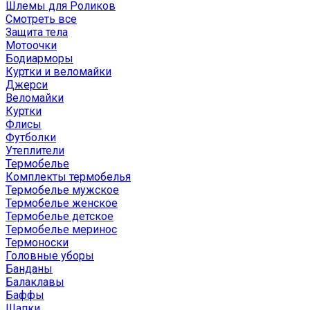
Шлемы для Роликов
Смотреть все
Защита тела
Мотоочки
Бодиарморы
Куртки и веломайки
Джерси
Веломайки
Куртки
Флисы
Футболки
Утеплители
Термобелье
Комплекты термобелья
Термобелье мужское
Термобелье женское
Термобелье детское
Термобелье меринос
Термоноски
Головные уборы
Банданы
Балаклавы
Баффы
Шапки