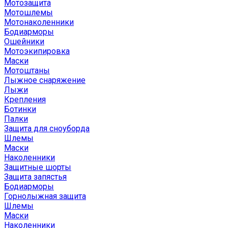
Мотозащита
Мотошлемы
Мотонаколенники
Бодиарморы
Ошейники
Мотоэкипировка
Маски
Мотоштаны
Лыжное снаряжение
Лыжи
Крепления
Ботинки
Палки
Защита для сноуборда
Шлемы
Маски
Наколенники
Защитные шорты
Защита запястья
Бодиарморы
Горнолыжная защита
Шлемы
Маски
Наколенники