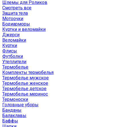
Шлемы для Роликов
Смотреть все
Защита тела
Мотоочки
Бодиарморы
Куртки и веломайки
Джерси
Веломайки
Куртки
Флисы
Футболки
Утеплители
Термобелье
Комплекты термобелья
Термобелье мужское
Термобелье женское
Термобелье детское
Термобелье меринос
Термоноски
Головные уборы
Банданы
Балаклавы
Баффы
Шапки