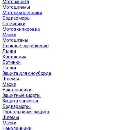
Мотозащита
Мотошлемы
Мотонаколенники
Бодиарморы
Ошейники
Мотоэкипировка
Маски
Мотоштаны
Лыжное снаряжение
Лыжи
Крепления
Ботинки
Палки
Защита для сноуборда
Шлемы
Маски
Наколенники
Защитные шорты
Защита запястья
Бодиарморы
Горнолыжная защита
Шлемы
Маски
Наколенники