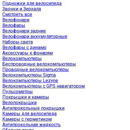
Подножки для велосипеда
Звонки и Зеркала
Смотреть все
Велофонари
Велофары
Велофонари задние
Велофонари аккумуляторные
Наборы света
Велофары с динамо
Аксессуары к фонарям
Велокомпьютеры
Беспроводные велокомпьютеры
Проводные велокомпьютеры
Велокомпьютеры Sigma
Велокомпьютеры Lezyne
Велокомпьютеры с GPS навигатором
Пульсометры
Покрышки и камеры
Велопокрышки
Антипрокольные покрышки
Камеры для велосипеда
Камеры с герметиком
Антипрокольная жидкость