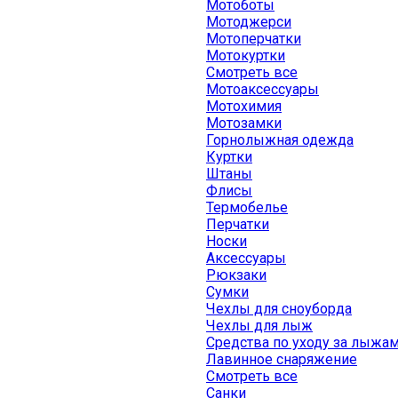
Мотоботы
Мотоджерси
Мотоперчатки
Мотокуртки
Смотреть все
Мотоаксессуары
Мотохимия
Мотозамки
Горнолыжная одежда
Куртки
Штаны
Флисы
Термобелье
Перчатки
Носки
Аксессуары
Рюкзаки
Сумки
Чехлы для сноуборда
Чехлы для лыж
Средства по уходу за лыжа
Лавинное снаряжение
Смотреть все
Санки