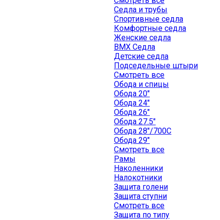
Смотреть все
Седла и трубы
Спортивные седла
Комфортные седла
Женские седла
BMX Седла
Детские седла
Подседельные штыри
Смотреть все
Обода и спицы
Обода 20"
Обода 24"
Обода 26"
Обода 27.5"
Обода 28"/700C
Обода 29"
Смотреть все
Рамы
Наколенники
Налокотники
Защита голени
Защита ступни
Смотреть все
Защита по типу