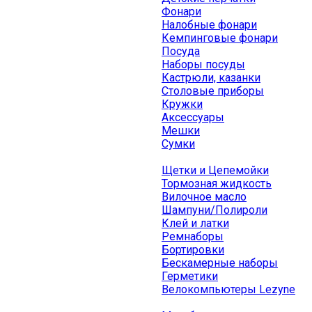
Фонари
Налобные фонари
Кемпинговые фонари
Посуда
Наборы посуды
Кастрюли, казанки
Столовые приборы
Кружки
Аксессуары
Мешки
Сумки
Щетки и Цепемойки
Тормозная жидкость
Вилочное масло
Шампуни/Полироли
Клей и латки
Ремнаборы
Бортировки
Бескамерные наборы
Герметики
Велокомпьютеры Lezyne