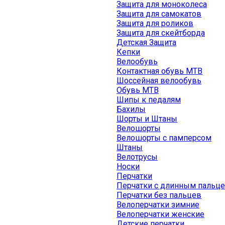
Защита для моноколеса
Защита для самокатов
Защита для роликов
Защита для скейтборда
Детская Защита
Кепки
Велообувь
Контактная обувь MTB
Шоссейная велообувь
Обувь MTB
Шипы к педалям
Бахилы
Шорты и Штаны
Велошорты
Велошорты с памперсом
Штаны
Велотрусы
Носки
Перчатки
Перчатки с длинным пальц
Перчатки без пальцев
Велоперчатки зимние
Велоперчатки женские
Детские перчатки