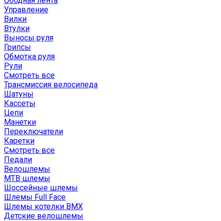
Ободная лента
Управление
Вилки
Втулки
Выносы руля
Грипсы
Обмотка руля
Рули
Смотреть все
Трансмиссия велосипеда
Шатуны
Кассеты
Цепи
Манетки
Переключатели
Каретки
Смотреть все
Педали
Велошлемы
MTB шлемы
Шоссейные шлемы
Шлемы Full Face
Шлемы котелки BMX
Детские велошлемы