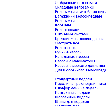
U-образные велозамки
Складные велозамки
Велосумки и велобагажник
Багажники велосипедные
Велосумки
Корзины
Велорюкзаки
Питьевые системы
Крепления велосипеда на а
Смотреть все
Велонасосы
Ручные насосы
Напольные насосы
Насосы с манометром
Насосы высокого давления
Для шоссейного велосипед
Стандартные педали
Педали на промподшипника
Платформенные педали
Контактные педали
Шоссейные педали
Шипы для педалей