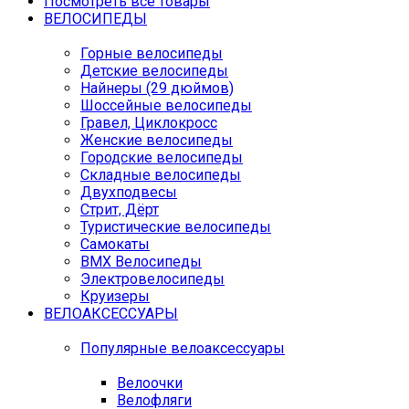
Посмотреть все товары
ВЕЛОСИПЕДЫ
Горные велосипеды
Детские велосипеды
Найнеры (29 дюймов)
Шоссейные велосипеды
Гравел, Циклокросс
Женские велосипеды
Городcкие велосипеды
Складные велосипеды
Двухподвесы
Стрит, Дёрт
Туристические велосипеды
Самокаты
BMX Велосипеды
Электровелосипеды
Круизеры
ВЕЛОАКСЕССУАРЫ
Популярные велоаксессуары
Велоочки
Велофляги