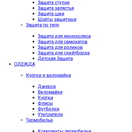
Защита ступни
Защита запястья
Защита шеи
Шорты защитные
Защита по типу
Защита для моноколеса
Защита для самокатов
Защита для роликов
Защита для скейтборда
Детская Защита
ОДЕЖДА
Куртки и веломайки
Джерси
Веломайки
Куртки
Флисы
Футболки
Утеплители
Термобелье
Комплекты термобелья