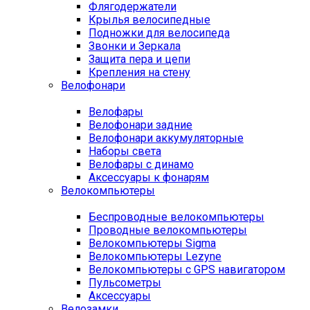
Флягодержатели
Крылья велосипедные
Подножки для велосипеда
Звонки и Зеркала
Защита пера и цепи
Крепления на стену
Велофонари
Велофары
Велофонари задние
Велофонари аккумуляторные
Наборы света
Велофары с динамо
Аксессуары к фонарям
Велокомпьютеры
Беспроводные велокомпьютеры
Проводные велокомпьютеры
Велокомпьютеры Sigma
Велокомпьютеры Lezyne
Велокомпьютеры с GPS навигатором
Пульсометры
Аксессуары
Велозамки