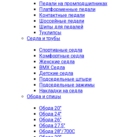
Педали на промподшипниках
Платформенные педали
Контактные педали
Шоссейные педали
Шипы для педалей
Туклипсы
Седла и трубы
Спортивные седла
Комфортные седла
Женские седла
BMX Седла
Детские седла
Подседельные штыри
Подседельные зажимы
Накладки на седла
Обода и спицы
Обода 20"
Обода 24"
Обода 26"
Обода 27.5"
Обода 28"/700C