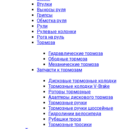
Втулки
Выносы руля
Грипсы
Обмотка руля
Рули
Рулевые колонки
Рога на руль
Тормоза
Гидравлические тормоза
Ободные тормоза
Механические тормоза
Запчасти к тормозам
Дисковые тормозные колодки
Тормозные колодки V-Brake
Роторы тормозные
Адаптеры дискового тормоза
Тормозные ручки
Тормозные ручки шоссейные
Гидролинии велосипеда
Рубашки троса
Тормозные тросики