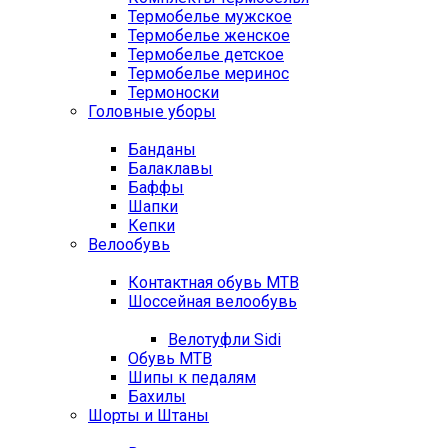
Термобелье мужское
Термобелье женское
Термобелье детское
Термобелье меринос
Термоноски
Головные уборы
Банданы
Балаклавы
Баффы
Шапки
Кепки
Велообувь
Контактная обувь MTB
Шоссейная велообувь
Велотуфли Sidi
Обувь MTB
Шипы к педалям
Бахилы
Шорты и Штаны