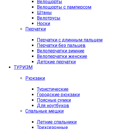
Велошорты
Велошорты с памперсом
Штаны
Велотрусы
Носки
Перчатки
Перчатки с длинным пальцем
Перчатки без пальцев
Велоперчатки зимние
Велоперчатки женские
Детские перчатки
ТУРИЗМ
Рюкзаки
Туристические
Городские рюкзаки
Поясные сумки
Для ноутбуков
Спальные мешки
Летние спальники
Трехсезонные