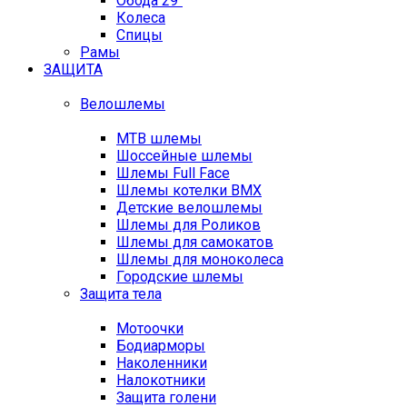
Обода 29"
Колеса
Спицы
Рамы
ЗАЩИТА
Велошлемы
MTB шлемы
Шоссейные шлемы
Шлемы Full Face
Шлемы котелки BMX
Детские велошлемы
Шлемы для Роликов
Шлемы для самокатов
Шлемы для моноколеса
Городские шлемы
Защита тела
Мотоочки
Бодиарморы
Наколенники
Налокотники
Защита голени