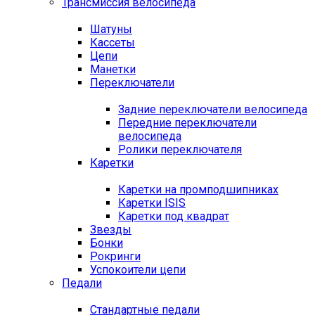
Трансмиссия велосипеда
Шатуны
Кассеты
Цепи
Манетки
Переключатели
Задние переключатели велосипеда
Передние переключатели
велосипеда
Ролики переключателя
Каретки
Каретки на промподшипниках
Каретки ISIS
Каретки под квадрат
Звезды
Бонки
Рокринги
Успокоители цепи
Педали
Стандартные педали