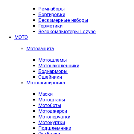
Ремнаборы
Бортировки
Бескамерные наборы
Герметики
Велокомпьютеры Lezyne
МОТО
Мотозащита
Мотошлемы
Мотонаколенники
Бодиарморы
Ошейники
Мотоэкипировка
Маски
Мотоштаны
Мотоботы
Мотоджерси
Мотоперчатки
Мотокуртки
Подшлемники
Футболки