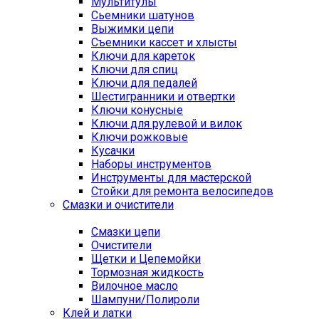
Мультитулы
Сьемники шатунов
Выжимки цепи
Съемники кассет и хлысты
Ключи для кареток
Ключи для спиц
Ключи для педалей
Шестигранники и отвертки
Ключи конусные
Ключи для рулевой и вилок
Ключи рожковые
Кусачки
Наборы инструментов
Инструменты для мастерской
Стойки для ремонта велосипедов
Смазки и очистители
Смазки цепи
Очистители
Щетки и Цепемойки
Тормозная жидкость
Вилочное масло
Шампуни/Полироли
Клей и латки