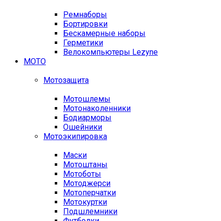
Ремнаборы
Бортировки
Бескамерные наборы
Герметики
Велокомпьютеры Lezyne
МОТО
Мотозащита
Мотошлемы
Мотонаколенники
Бодиарморы
Ошейники
Мотоэкипировка
Маски
Мотоштаны
Мотоботы
Мотоджерси
Мотоперчатки
Мотокуртки
Подшлемники
Футболки