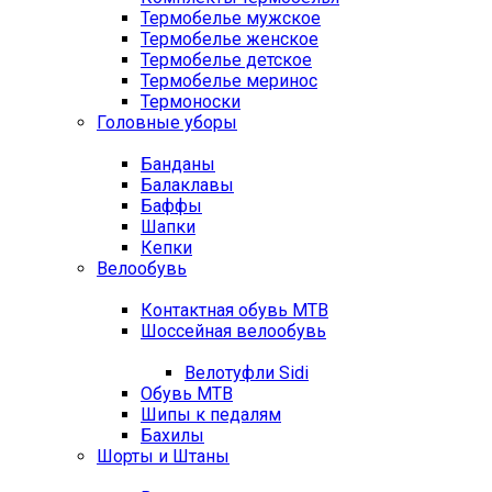
Термобелье мужское
Термобелье женское
Термобелье детское
Термобелье меринос
Термоноски
Головные уборы
Банданы
Балаклавы
Баффы
Шапки
Кепки
Велообувь
Контактная обувь MTB
Шоссейная велообувь
Велотуфли Sidi
Обувь MTB
Шипы к педалям
Бахилы
Шорты и Штаны