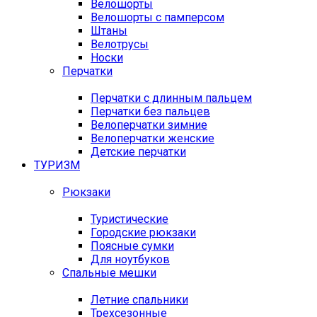
Велошорты
Велошорты с памперсом
Штаны
Велотрусы
Носки
Перчатки
Перчатки с длинным пальцем
Перчатки без пальцев
Велоперчатки зимние
Велоперчатки женские
Детские перчатки
ТУРИЗМ
Рюкзаки
Туристические
Городские рюкзаки
Поясные сумки
Для ноутбуков
Спальные мешки
Летние спальники
Трехсезонные