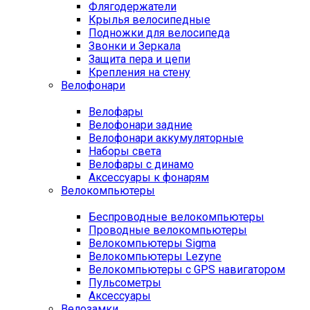
Флягодержатели
Крылья велосипедные
Подножки для велосипеда
Звонки и Зеркала
Защита пера и цепи
Крепления на стену
Велофонари
Велофары
Велофонари задние
Велофонари аккумуляторные
Наборы света
Велофары с динамо
Аксессуары к фонарям
Велокомпьютеры
Беспроводные велокомпьютеры
Проводные велокомпьютеры
Велокомпьютеры Sigma
Велокомпьютеры Lezyne
Велокомпьютеры с GPS навигатором
Пульсометры
Аксессуары
Велозамки