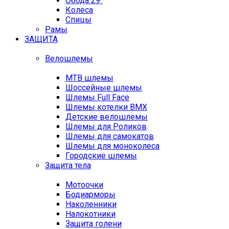
Обода 29"
Колеса
Спицы
Рамы
ЗАЩИТА
Велошлемы
MTB шлемы
Шоссейные шлемы
Шлемы Full Face
Шлемы котелки BMX
Детские велошлемы
Шлемы для Роликов
Шлемы для самокатов
Шлемы для моноколеса
Городские шлемы
Защита тела
Мотоочки
Бодиарморы
Наколенники
Налокотники
Защита голени