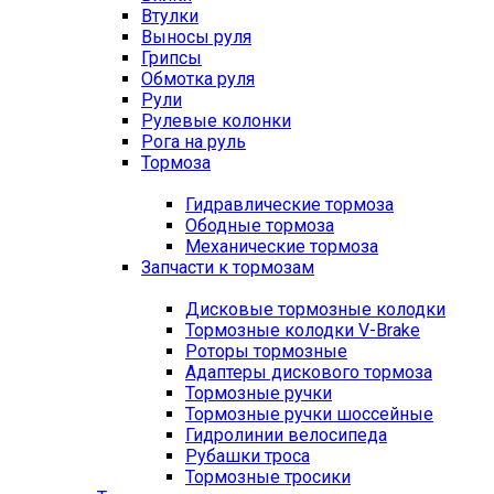
Втулки
Выносы руля
Грипсы
Обмотка руля
Рули
Рулевые колонки
Рога на руль
Тормоза
Гидравлические тормоза
Ободные тормоза
Механические тормоза
Запчасти к тормозам
Дисковые тормозные колодки
Тормозные колодки V-Brake
Роторы тормозные
Адаптеры дискового тормоза
Тормозные ручки
Тормозные ручки шоссейные
Гидролинии велосипеда
Рубашки троса
Тормозные тросики