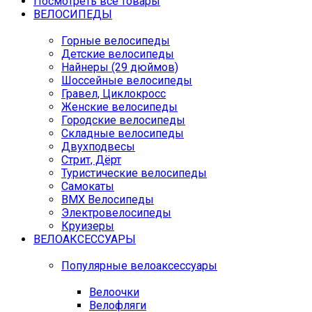
Посмотреть все товары
ВЕЛОСИПЕДЫ
Горные велосипеды
Детские велосипеды
Найнеры (29 дюймов)
Шоссейные велосипеды
Гравел, Циклокросс
Женские велосипеды
Городcкие велосипеды
Складные велосипеды
Двухподвесы
Стрит, Дёрт
Туристические велосипеды
Самокаты
BMX Велосипеды
Электровелосипеды
Круизеры
ВЕЛОАКСЕССУАРЫ
Популярные велоаксессуары
Велоочки
Велофляги