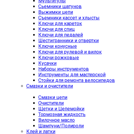
Мультитулы
Сьемники шатунов
Выжимки цепи
Съемники кассет и хлысты
Ключи для кареток
Ключи для спиц
Ключи для педалей
Шестигранники и отвертки
Ключи конусные
Ключи для рулевой и вилок
Ключи рожковые
Кусачки
Наборы инструментов
Инструменты для мастерской
Стойки для ремонта велосипедов
Смазки и очистители
Смазки цепи
Очистители
Щетки и Цепемойки
Тормозная жидкость
Вилочное масло
Шампуни/Полироли
Клей и латки