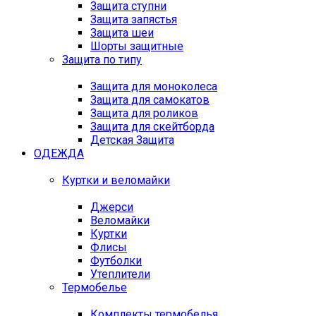
Защита ступни
Защита запястья
Защита шеи
Шорты защитные
Защита по типу
Защита для моноколеса
Защита для самокатов
Защита для роликов
Защита для скейтборда
Детская Защита
ОДЕЖДА
Куртки и веломайки
Джерси
Веломайки
Куртки
Флисы
Футболки
Утеплители
Термобелье
Комплекты термобелья