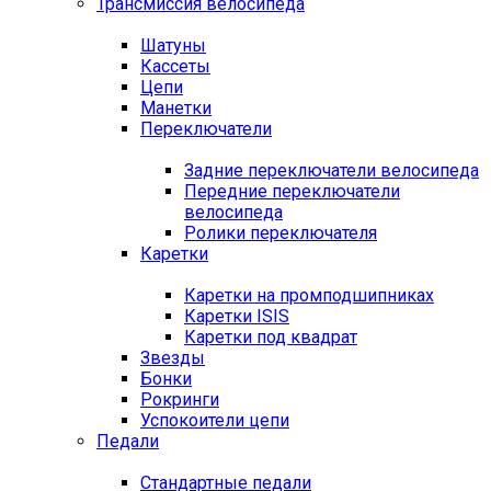
Трансмиссия велосипеда
Шатуны
Кассеты
Цепи
Манетки
Переключатели
Задние переключатели велосипеда
Передние переключатели
велосипеда
Ролики переключателя
Каретки
Каретки на промподшипниках
Каретки ISIS
Каретки под квадрат
Звезды
Бонки
Рокринги
Успокоители цепи
Педали
Стандартные педали