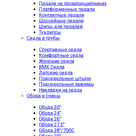
Педали на промподшипниках
Платформенные педали
Контактные педали
Шоссейные педали
Шипы для педалей
Туклипсы
Седла и трубы
Спортивные седла
Комфортные седла
Женские седла
BMX Седла
Детские седла
Подседельные штыри
Подседельные зажимы
Накладки на седла
Обода и спицы
Обода 20"
Обода 24"
Обода 26"
Обода 27.5"
Обода 28"/700C