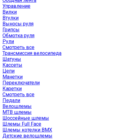
Ободная лента
Управление
Вилки
Втулки
Выносы руля
Грипсы
Обмотка руля
Рули
Смотреть все
Трансмиссия велосипеда
Шатуны
Кассеты
Цепи
Манетки
Переключатели
Каретки
Смотреть все
Педали
Велошлемы
MTB шлемы
Шоссейные шлемы
Шлемы Full Face
Шлемы котелки BMX
Детские велошлемы