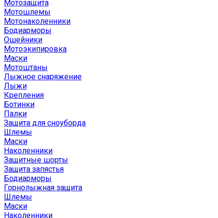
Мотозащита
Мотошлемы
Мотонаколенники
Бодиарморы
Ошейники
Мотоэкипировка
Маски
Мотоштаны
Лыжное снаряжение
Лыжи
Крепления
Ботинки
Палки
Защита для сноуборда
Шлемы
Маски
Наколенники
Защитные шорты
Защита запястья
Бодиарморы
Горнолыжная защита
Шлемы
Маски
Наколенники