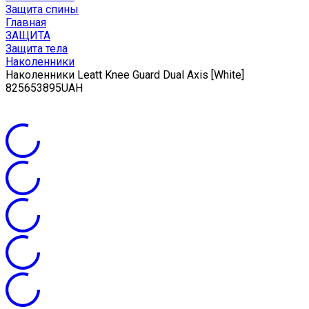
Защита спины
Главная
ЗАЩИТА
Защита тела
Наколенники
Наколенники Leatt Knee Guard Dual Axis [White]
8
2565
3895
UAH