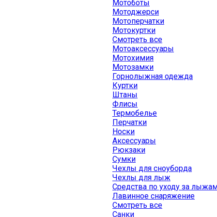
Мотоботы
Мотоджерси
Мотоперчатки
Мотокуртки
Смотреть все
Мотоаксессуары
Мотохимия
Мотозамки
Горнолыжная одежда
Куртки
Штаны
Флисы
Термобелье
Перчатки
Носки
Аксессуары
Рюкзаки
Сумки
Чехлы для сноуборда
Чехлы для лыж
Средства по уходу за лыжа
Лавинное снаряжение
Смотреть все
Санки