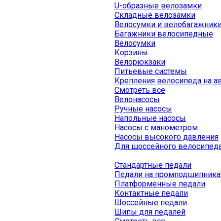
U-образные велозамки
Складные велозамки
Велосумки и велобагажник
Багажники велосипедные
Велосумки
Корзины
Велорюкзаки
Питьевые системы
Крепления велосипеда на а
Смотреть все
Велонасосы
Ручные насосы
Напольные насосы
Насосы с манометром
Насосы высокого давления
Для шоссейного велосипед
Стандартные педали
Педали на промподшипника
Платформенные педали
Контактные педали
Шоссейные педали
Шипы для педалей