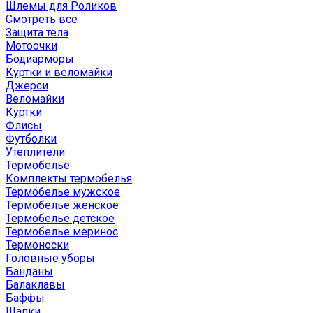
Шлемы для Роликов
Смотреть все
Защита тела
Мотоочки
Бодиарморы
Куртки и веломайки
Джерси
Веломайки
Куртки
Флисы
Футболки
Утеплители
Термобелье
Комплекты термобелья
Термобелье мужское
Термобелье женское
Термобелье детское
Термобелье меринос
Термоноски
Головные уборы
Банданы
Балаклавы
Баффы
Шапки