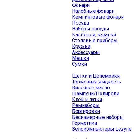
Фонари
Налобные фонари
Кемпинговые фонари
Посуда
Наборы посуды
Кастрюли, казанки
Столовые приборы
Кружки
Аксессуары
Мешки
Сумки
Щетки и Цепемойки
Тормозная жидкость
Вилочное масло
Шампуни/Полироли
Клей и латки
Ремнаборы
Бортировки
Бескамерные наборы
Герметики
Велокомпьютеры Lezyne