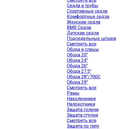
Смотреть все
Седла и трубы
Спортивные седла
Комфортные седла
Женские седла
BMX Седла
Детские седла
Подседельные штыри
Смотреть все
Обода и спицы
Обода 20"
Обода 24"
Обода 26"
Обода 27.5"
Обода 28"/700C
Обода 29"
Смотреть все
Рамы
Наколенники
Налокотники
Защита голени
Защита ступни
Смотреть все
Защита по типу