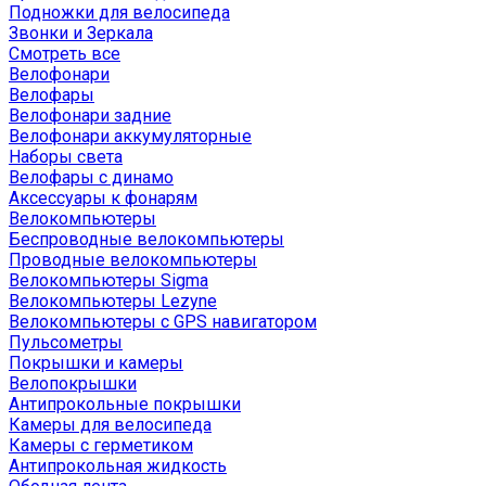
Подножки для велосипеда
Звонки и Зеркала
Смотреть все
Велофонари
Велофары
Велофонари задние
Велофонари аккумуляторные
Наборы света
Велофары с динамо
Аксессуары к фонарям
Велокомпьютеры
Беспроводные велокомпьютеры
Проводные велокомпьютеры
Велокомпьютеры Sigma
Велокомпьютеры Lezyne
Велокомпьютеры с GPS навигатором
Пульсометры
Покрышки и камеры
Велопокрышки
Антипрокольные покрышки
Камеры для велосипеда
Камеры с герметиком
Антипрокольная жидкость