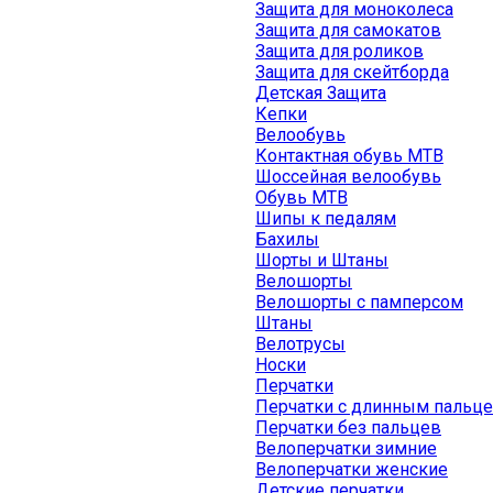
Защита для моноколеса
Защита для самокатов
Защита для роликов
Защита для скейтборда
Детская Защита
Кепки
Велообувь
Контактная обувь MTB
Шоссейная велообувь
Обувь MTB
Шипы к педалям
Бахилы
Шорты и Штаны
Велошорты
Велошорты с памперсом
Штаны
Велотрусы
Носки
Перчатки
Перчатки с длинным пальц
Перчатки без пальцев
Велоперчатки зимние
Велоперчатки женские
Детские перчатки