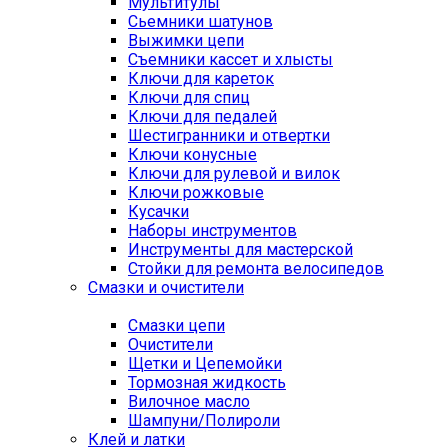
Мультитулы
Сьемники шатунов
Выжимки цепи
Съемники кассет и хлысты
Ключи для кареток
Ключи для спиц
Ключи для педалей
Шестигранники и отвертки
Ключи конусные
Ключи для рулевой и вилок
Ключи рожковые
Кусачки
Наборы инструментов
Инструменты для мастерской
Стойки для ремонта велосипедов
Смазки и очистители
Смазки цепи
Очистители
Щетки и Цепемойки
Тормозная жидкость
Вилочное масло
Шампуни/Полироли
Клей и латки