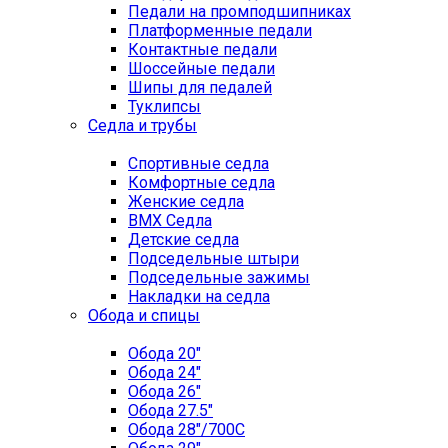
Педали на промподшипниках
Платформенные педали
Контактные педали
Шоссейные педали
Шипы для педалей
Туклипсы
Седла и трубы
Спортивные седла
Комфортные седла
Женские седла
BMX Седла
Детские седла
Подседельные штыри
Подседельные зажимы
Накладки на седла
Обода и спицы
Обода 20"
Обода 24"
Обода 26"
Обода 27.5"
Обода 28"/700C