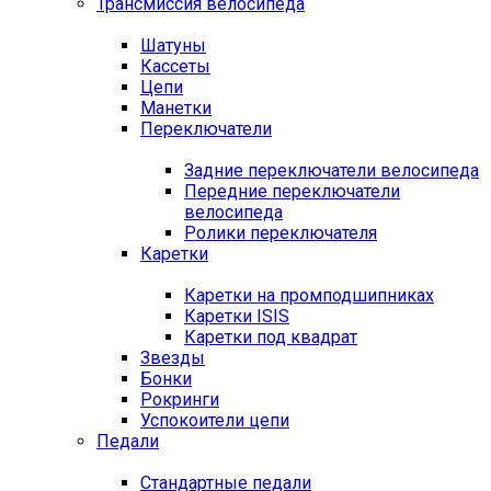
Трансмиссия велосипеда
Шатуны
Кассеты
Цепи
Манетки
Переключатели
Задние переключатели велосипеда
Передние переключатели
велосипеда
Ролики переключателя
Каретки
Каретки на промподшипниках
Каретки ISIS
Каретки под квадрат
Звезды
Бонки
Рокринги
Успокоители цепи
Педали
Стандартные педали