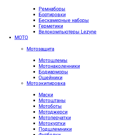
Ремнаборы
Бортировки
Бескамерные наборы
Герметики
Велокомпьютеры Lezyne
МОТО
Мотозащита
Мотошлемы
Мотонаколенники
Бодиарморы
Ошейники
Мотоэкипировка
Маски
Мотоштаны
Мотоботы
Мотоджерси
Мотоперчатки
Мотокуртки
Подшлемники
Футболки