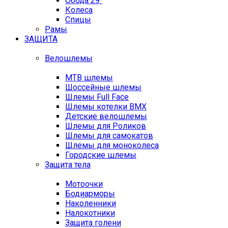
Обода 29"
Колеса
Спицы
Рамы
ЗАЩИТА
Велошлемы
MTB шлемы
Шоссейные шлемы
Шлемы Full Face
Шлемы котелки BMX
Детские велошлемы
Шлемы для Роликов
Шлемы для самокатов
Шлемы для моноколеса
Городские шлемы
Защита тела
Мотоочки
Бодиарморы
Наколенники
Налокотники
Защита голени