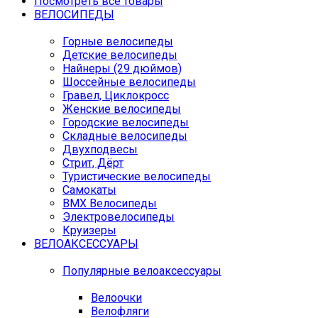
Посмотреть все товары
ВЕЛОСИПЕДЫ
Горные велосипеды
Детские велосипеды
Найнеры (29 дюймов)
Шоссейные велосипеды
Гравел, Циклокросс
Женские велосипеды
Городcкие велосипеды
Складные велосипеды
Двухподвесы
Стрит, Дёрт
Туристические велосипеды
Самокаты
BMX Велосипеды
Электровелосипеды
Круизеры
ВЕЛОАКСЕССУАРЫ
Популярные велоаксессуары
Велоочки
Велофляги