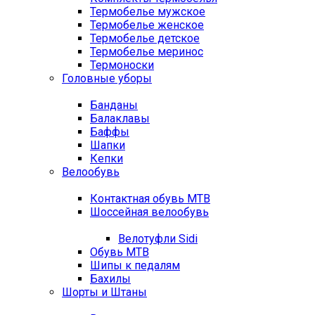
Термобелье мужское
Термобелье женское
Термобелье детское
Термобелье меринос
Термоноски
Головные уборы
Банданы
Балаклавы
Баффы
Шапки
Кепки
Велообувь
Контактная обувь MTB
Шоссейная велообувь
Велотуфли Sidi
Обувь MTB
Шипы к педалям
Бахилы
Шорты и Штаны