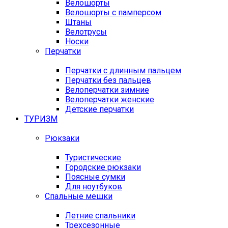
Велошорты
Велошорты с памперсом
Штаны
Велотрусы
Носки
Перчатки
Перчатки с длинным пальцем
Перчатки без пальцев
Велоперчатки зимние
Велоперчатки женские
Детские перчатки
ТУРИЗМ
Рюкзаки
Туристические
Городские рюкзаки
Поясные сумки
Для ноутбуков
Спальные мешки
Летние спальники
Трехсезонные