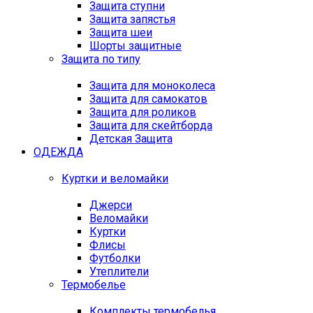
Защита ступни
Защита запястья
Защита шеи
Шорты защитные
Защита по типу
Защита для моноколеса
Защита для самокатов
Защита для роликов
Защита для скейтборда
Детская Защита
ОДЕЖДА
Куртки и веломайки
Джерси
Веломайки
Куртки
Флисы
Футболки
Утеплители
Термобелье
Комплекты термобелья