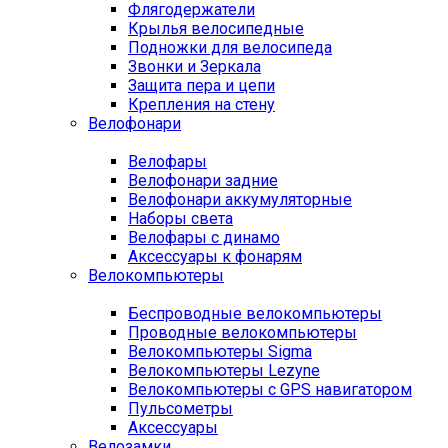
Флягодержатели
Крылья велосипедные
Подножки для велосипеда
Звонки и Зеркала
Защита пера и цепи
Крепления на стену
Велофонари
Велофары
Велофонари задние
Велофонари аккумуляторные
Наборы света
Велофары с динамо
Аксессуары к фонарям
Велокомпьютеры
Беспроводные велокомпьютеры
Проводные велокомпьютеры
Велокомпьютеры Sigma
Велокомпьютеры Lezyne
Велокомпьютеры с GPS навигатором
Пульсометры
Аксессуары
Велозамки