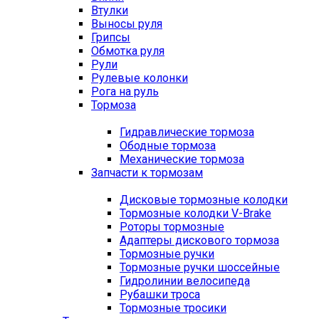
Втулки
Выносы руля
Грипсы
Обмотка руля
Рули
Рулевые колонки
Рога на руль
Тормоза
Гидравлические тормоза
Ободные тормоза
Механические тормоза
Запчасти к тормозам
Дисковые тормозные колодки
Тормозные колодки V-Brake
Роторы тормозные
Адаптеры дискового тормоза
Тормозные ручки
Тормозные ручки шоссейные
Гидролинии велосипеда
Рубашки троса
Тормозные тросики