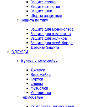
Защита ступни
Защита запястья
Защита шеи
Шорты защитные
Защита по типу
Защита для моноколеса
Защита для самокатов
Защита для роликов
Защита для скейтборда
Детская Защита
ОДЕЖДА
Куртки и веломайки
Джерси
Веломайки
Куртки
Флисы
Футболки
Утеплители
Термобелье
Комплекты термобелья