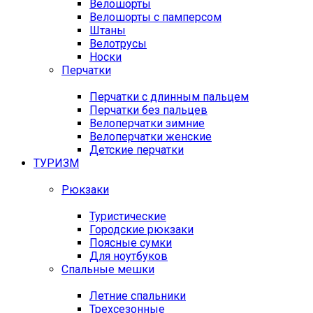
Велошорты
Велошорты с памперсом
Штаны
Велотрусы
Носки
Перчатки
Перчатки с длинным пальцем
Перчатки без пальцев
Велоперчатки зимние
Велоперчатки женские
Детские перчатки
ТУРИЗМ
Рюкзаки
Туристические
Городские рюкзаки
Поясные сумки
Для ноутбуков
Спальные мешки
Летние спальники
Трехсезонные