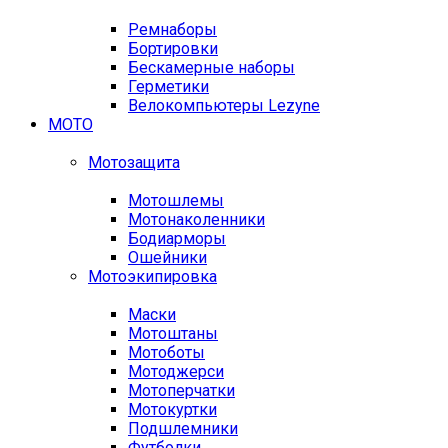
Ремнаборы
Бортировки
Бескамерные наборы
Герметики
Велокомпьютеры Lezyne
МОТО
Мотозащита
Мотошлемы
Мотонаколенники
Бодиарморы
Ошейники
Мотоэкипировка
Маски
Мотоштаны
Мотоботы
Мотоджерси
Мотоперчатки
Мотокуртки
Подшлемники
Футболки