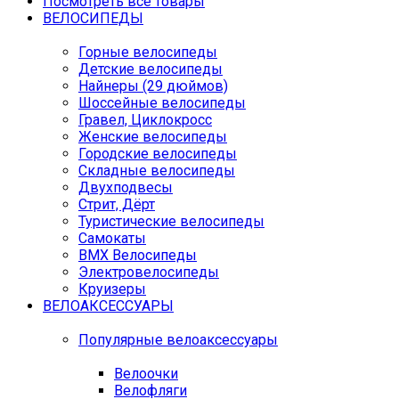
Посмотреть все товары
ВЕЛОСИПЕДЫ
Горные велосипеды
Детские велосипеды
Найнеры (29 дюймов)
Шоссейные велосипеды
Гравел, Циклокросс
Женские велосипеды
Городcкие велосипеды
Складные велосипеды
Двухподвесы
Стрит, Дёрт
Туристические велосипеды
Самокаты
BMX Велосипеды
Электровелосипеды
Круизеры
ВЕЛОАКСЕССУАРЫ
Популярные велоаксессуары
Велоочки
Велофляги