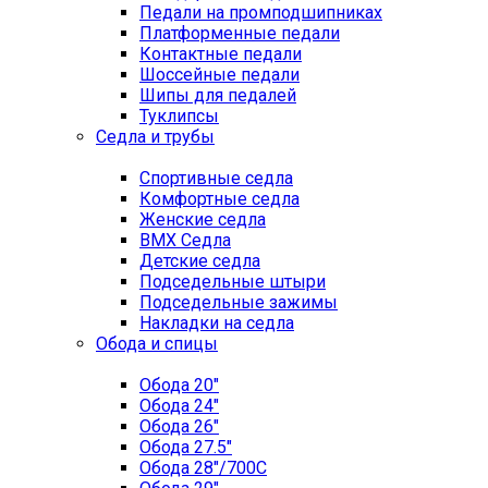
Педали на промподшипниках
Платформенные педали
Контактные педали
Шоссейные педали
Шипы для педалей
Туклипсы
Седла и трубы
Спортивные седла
Комфортные седла
Женские седла
BMX Седла
Детские седла
Подседельные штыри
Подседельные зажимы
Накладки на седла
Обода и спицы
Обода 20"
Обода 24"
Обода 26"
Обода 27.5"
Обода 28"/700C