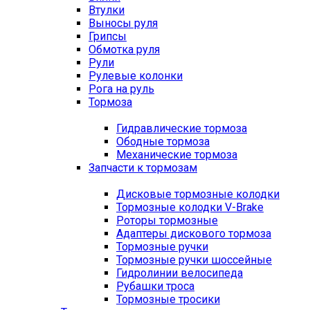
Втулки
Выносы руля
Грипсы
Обмотка руля
Рули
Рулевые колонки
Рога на руль
Тормоза
Гидравлические тормоза
Ободные тормоза
Механические тормоза
Запчасти к тормозам
Дисковые тормозные колодки
Тормозные колодки V-Brake
Роторы тормозные
Адаптеры дискового тормоза
Тормозные ручки
Тормозные ручки шоссейные
Гидролинии велосипеда
Рубашки троса
Тормозные тросики