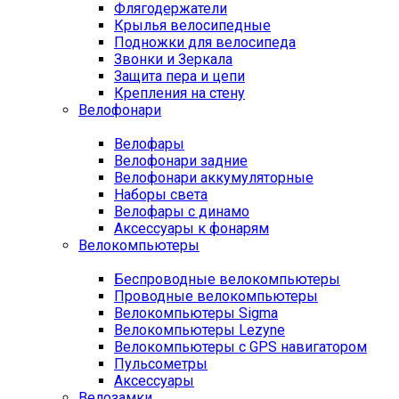
Флягодержатели
Крылья велосипедные
Подножки для велосипеда
Звонки и Зеркала
Защита пера и цепи
Крепления на стену
Велофонари
Велофары
Велофонари задние
Велофонари аккумуляторные
Наборы света
Велофары с динамо
Аксессуары к фонарям
Велокомпьютеры
Беспроводные велокомпьютеры
Проводные велокомпьютеры
Велокомпьютеры Sigma
Велокомпьютеры Lezyne
Велокомпьютеры с GPS навигатором
Пульсометры
Аксессуары
Велозамки