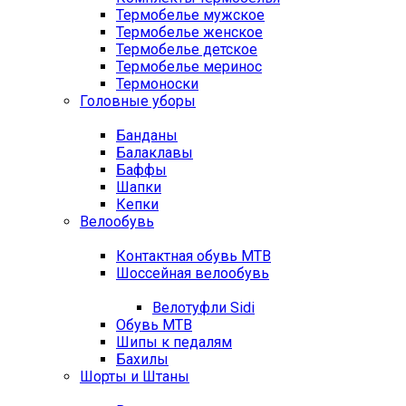
Термобелье мужское
Термобелье женское
Термобелье детское
Термобелье меринос
Термоноски
Головные уборы
Банданы
Балаклавы
Баффы
Шапки
Кепки
Велообувь
Контактная обувь MTB
Шоссейная велообувь
Велотуфли Sidi
Обувь MTB
Шипы к педалям
Бахилы
Шорты и Штаны