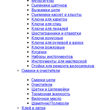
Мультитулы
Сьемники шатунов
Выжимки цепи
Съемники кассет и хлысты
Ключи для кареток
Ключи для спиц
Ключи для педалей
Шестигранники и отвертки
Ключи конусные
Ключи для рулевой и вилок
Ключи рожковые
Кусачки
Наборы инструментов
Инструменты для мастерской
Стойки для ремонта велосипедов
Смазки и очистители
Смазки цепи
Очистители
Щетки и Цепемойки
Тормозная жидкость
Вилочное масло
Шампуни/Полироли
Клей и латки