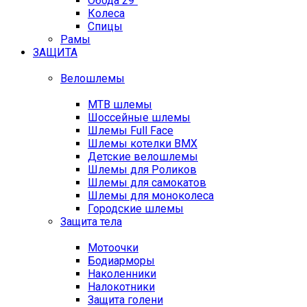
Обода 29"
Колеса
Спицы
Рамы
ЗАЩИТА
Велошлемы
MTB шлемы
Шоссейные шлемы
Шлемы Full Face
Шлемы котелки BMX
Детские велошлемы
Шлемы для Роликов
Шлемы для самокатов
Шлемы для моноколеса
Городские шлемы
Защита тела
Мотоочки
Бодиарморы
Наколенники
Налокотники
Защита голени