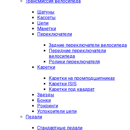
Трансмиссия велосипеда
Шатуны
Кассеты
Цепи
Манетки
Переключатели
Задние переключатели велосипеда
Передние переключатели
велосипеда
Ролики переключателя
Каретки
Каретки на промподшипниках
Каретки ISIS
Каретки под квадрат
Звезды
Бонки
Рокринги
Успокоители цепи
Педали
Стандартные педали