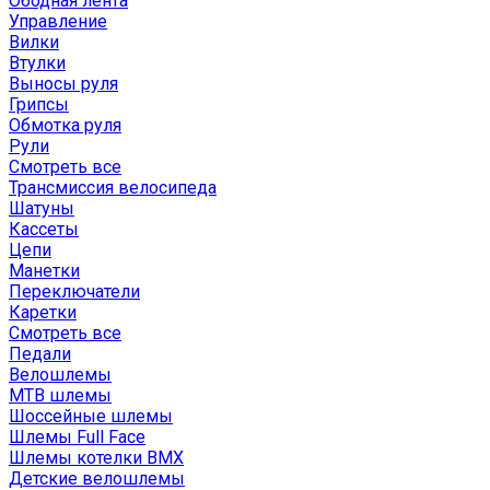
Ободная лента
Управление
Вилки
Втулки
Выносы руля
Грипсы
Обмотка руля
Рули
Смотреть все
Трансмиссия велосипеда
Шатуны
Кассеты
Цепи
Манетки
Переключатели
Каретки
Смотреть все
Педали
Велошлемы
MTB шлемы
Шоссейные шлемы
Шлемы Full Face
Шлемы котелки BMX
Детские велошлемы