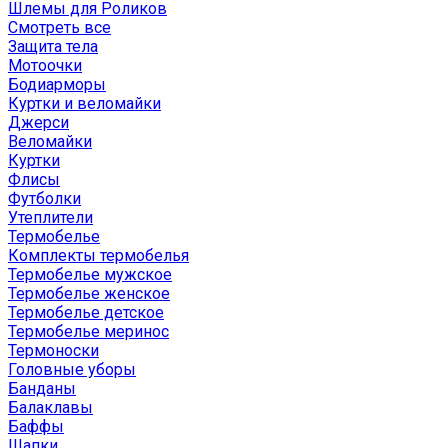
Шлемы для Роликов
Смотреть все
Защита тела
Мотоочки
Бодиарморы
Куртки и веломайки
Джерси
Веломайки
Куртки
Флисы
Футболки
Утеплители
Термобелье
Комплекты термобелья
Термобелье мужское
Термобелье женское
Термобелье детское
Термобелье меринос
Термоноски
Головные уборы
Банданы
Балаклавы
Баффы
Шапки