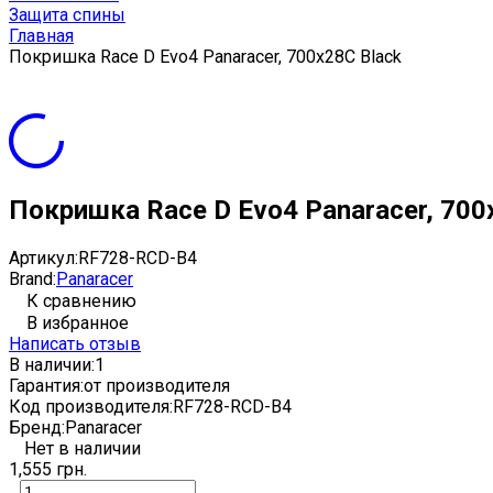
Защита спины
Главная
Покришка Race D Evo4 Panaracer, 700x28C Black
Покришка Race D Evo4 Panaracer, 700
Артикул:
RF728-RCD-B4
Brand:
Panaracer
К сравнению
В избранное
Написать отзыв
В наличии:
1
Гарантия:
от производителя
Код производителя:
RF728-RCD-B4
Бренд:
Panaracer
Нет в наличии
1,555 грн.