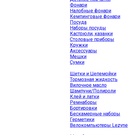
Фонари
Налобные фонари
Кемпинговые фонари
Посуда
Наборы посуды
Кастрюли, казанки
Столовые приборы
Кружки
Аксессуары
Мешки
Сумки
Щетки и Цепемойки
Тормозная жидкость
Вилочное масло
Шампуни/Полироли
Клей и латки
Ремнаборы
Бортировки
Бескамерные наборы
Герметики
Велокомпьютеры Lezyne