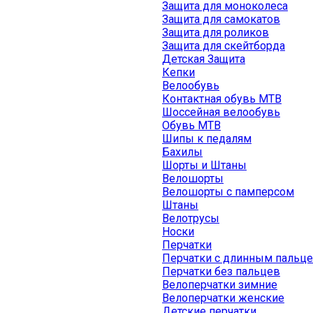
Защита для моноколеса
Защита для самокатов
Защита для роликов
Защита для скейтборда
Детская Защита
Кепки
Велообувь
Контактная обувь MTB
Шоссейная велообувь
Обувь MTB
Шипы к педалям
Бахилы
Шорты и Штаны
Велошорты
Велошорты с памперсом
Штаны
Велотрусы
Носки
Перчатки
Перчатки с длинным пальц
Перчатки без пальцев
Велоперчатки зимние
Велоперчатки женские
Детские перчатки