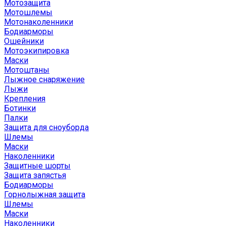
Мотозащита
Мотошлемы
Мотонаколенники
Бодиарморы
Ошейники
Мотоэкипировка
Маски
Мотоштаны
Лыжное снаряжение
Лыжи
Крепления
Ботинки
Палки
Защита для сноуборда
Шлемы
Маски
Наколенники
Защитные шорты
Защита запястья
Бодиарморы
Горнолыжная защита
Шлемы
Маски
Наколенники