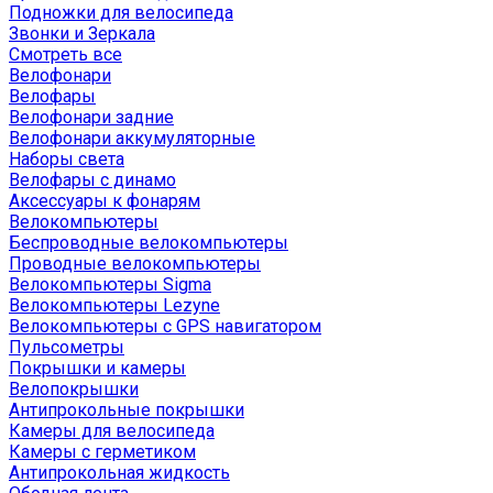
Подножки для велосипеда
Звонки и Зеркала
Смотреть все
Велофонари
Велофары
Велофонари задние
Велофонари аккумуляторные
Наборы света
Велофары с динамо
Аксессуары к фонарям
Велокомпьютеры
Беспроводные велокомпьютеры
Проводные велокомпьютеры
Велокомпьютеры Sigma
Велокомпьютеры Lezyne
Велокомпьютеры с GPS навигатором
Пульсометры
Покрышки и камеры
Велопокрышки
Антипрокольные покрышки
Камеры для велосипеда
Камеры с герметиком
Антипрокольная жидкость