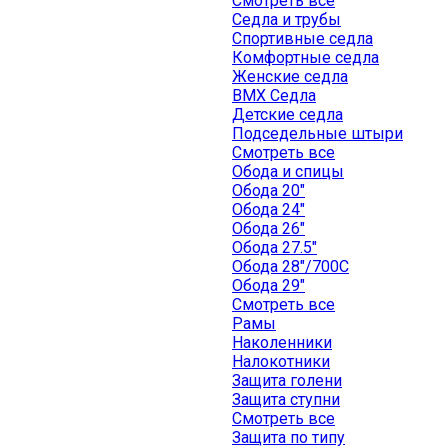
Смотреть все
Седла и трубы
Спортивные седла
Комфортные седла
Женские седла
BMX Седла
Детские седла
Подседельные штыри
Смотреть все
Обода и спицы
Обода 20"
Обода 24"
Обода 26"
Обода 27.5"
Обода 28"/700C
Обода 29"
Смотреть все
Рамы
Наколенники
Налокотники
Защита голени
Защита ступни
Смотреть все
Защита по типу