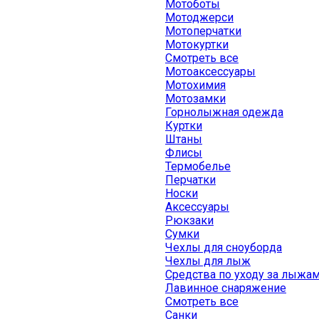
Мотоботы
Мотоджерси
Мотоперчатки
Мотокуртки
Смотреть все
Мотоаксессуары
Мотохимия
Мотозамки
Горнолыжная одежда
Куртки
Штаны
Флисы
Термобелье
Перчатки
Носки
Аксессуары
Рюкзаки
Сумки
Чехлы для сноуборда
Чехлы для лыж
Средства по уходу за лыжа
Лавинное снаряжение
Смотреть все
Санки