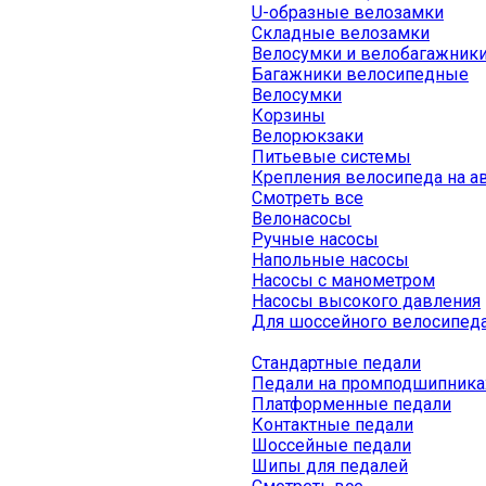
U-образные велозамки
Складные велозамки
Велосумки и велобагажник
Багажники велосипедные
Велосумки
Корзины
Велорюкзаки
Питьевые системы
Крепления велосипеда на а
Смотреть все
Велонасосы
Ручные насосы
Напольные насосы
Насосы с манометром
Насосы высокого давления
Для шоссейного велосипед
Стандартные педали
Педали на промподшипника
Платформенные педали
Контактные педали
Шоссейные педали
Шипы для педалей