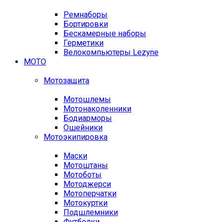
Ремнаборы
Бортировки
Бескамерные наборы
Герметики
Велокомпьютеры Lezyne
МОТО
Мотозащита
Мотошлемы
Мотонаколенники
Бодиарморы
Ошейники
Мотоэкипировка
Маски
Мотоштаны
Мотоботы
Мотоджерси
Мотоперчатки
Мотокуртки
Подшлемники
Футболки