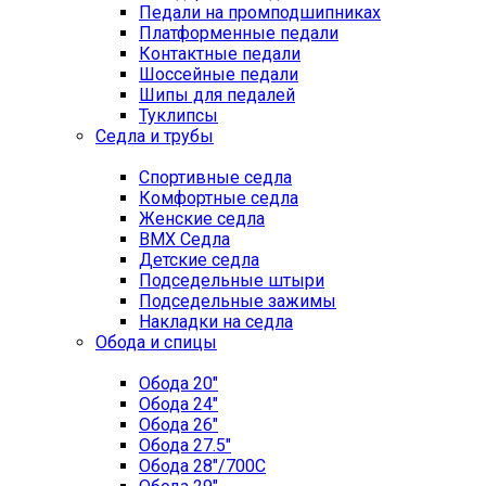
Педали на промподшипниках
Платформенные педали
Контактные педали
Шоссейные педали
Шипы для педалей
Туклипсы
Седла и трубы
Спортивные седла
Комфортные седла
Женские седла
BMX Седла
Детские седла
Подседельные штыри
Подседельные зажимы
Накладки на седла
Обода и спицы
Обода 20"
Обода 24"
Обода 26"
Обода 27.5"
Обода 28"/700C