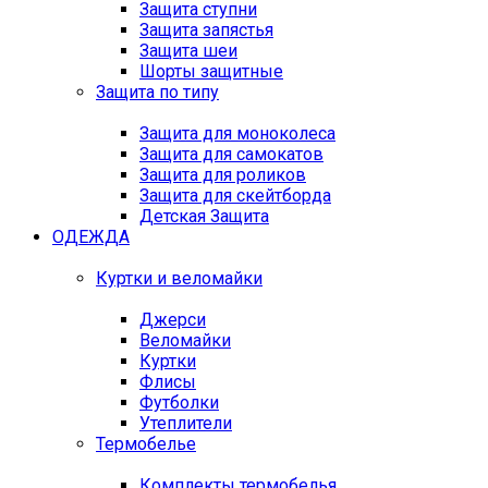
Защита ступни
Защита запястья
Защита шеи
Шорты защитные
Защита по типу
Защита для моноколеса
Защита для самокатов
Защита для роликов
Защита для скейтборда
Детская Защита
ОДЕЖДА
Куртки и веломайки
Джерси
Веломайки
Куртки
Флисы
Футболки
Утеплители
Термобелье
Комплекты термобелья