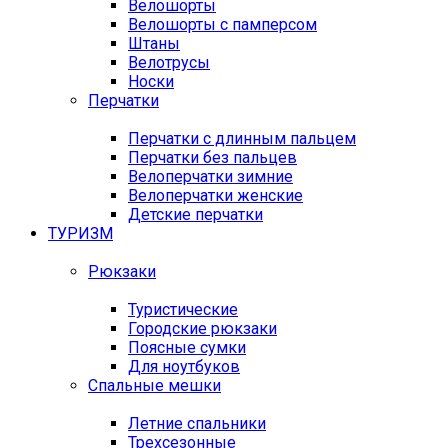
Велошорты
Велошорты с памперсом
Штаны
Велотрусы
Носки
Перчатки
Перчатки с длинным пальцем
Перчатки без пальцев
Велоперчатки зимние
Велоперчатки женские
Детские перчатки
ТУРИЗМ
Рюкзаки
Туристические
Городские рюкзаки
Поясные сумки
Для ноутбуков
Спальные мешки
Летние спальники
Трехсезонные