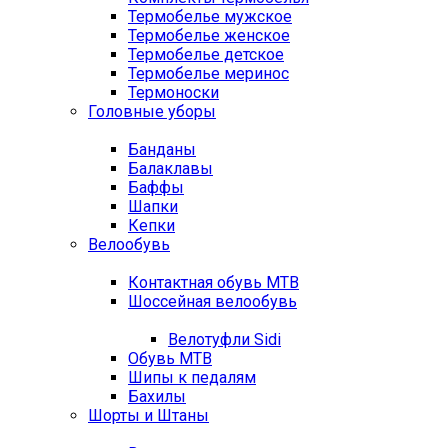
Термобелье мужское
Термобелье женское
Термобелье детское
Термобелье меринос
Термоноски
Головные уборы
Банданы
Балаклавы
Баффы
Шапки
Кепки
Велообувь
Контактная обувь MTB
Шоссейная велообувь
Велотуфли Sidi
Обувь MTB
Шипы к педалям
Бахилы
Шорты и Штаны