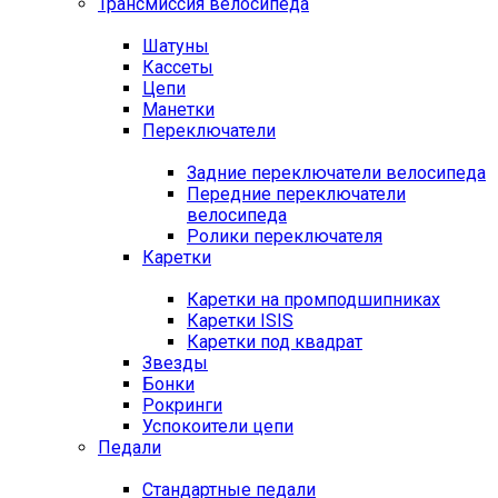
Трансмиссия велосипеда
Шатуны
Кассеты
Цепи
Манетки
Переключатели
Задние переключатели велосипеда
Передние переключатели
велосипеда
Ролики переключателя
Каретки
Каретки на промподшипниках
Каретки ISIS
Каретки под квадрат
Звезды
Бонки
Рокринги
Успокоители цепи
Педали
Стандартные педали