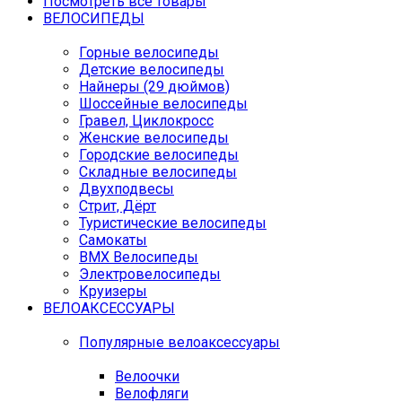
Посмотреть все товары
ВЕЛОСИПЕДЫ
Горные велосипеды
Детские велосипеды
Найнеры (29 дюймов)
Шоссейные велосипеды
Гравел, Циклокросс
Женские велосипеды
Городcкие велосипеды
Складные велосипеды
Двухподвесы
Стрит, Дёрт
Туристические велосипеды
Самокаты
BMX Велосипеды
Электровелосипеды
Круизеры
ВЕЛОАКСЕССУАРЫ
Популярные велоаксессуары
Велоочки
Велофляги