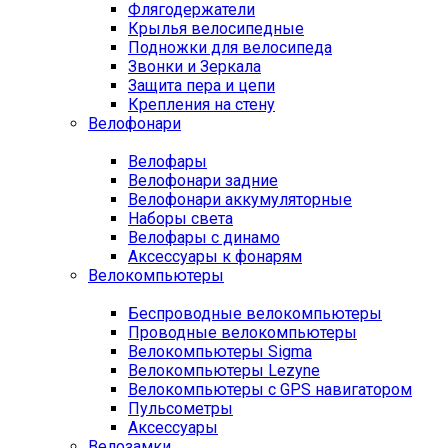
Флягодержатели
Крылья велосипедные
Подножки для велосипеда
Звонки и Зеркала
Защита пера и цепи
Крепления на стену
Велофонари
Велофары
Велофонари задние
Велофонари аккумуляторные
Наборы света
Велофары с динамо
Аксессуары к фонарям
Велокомпьютеры
Беспроводные велокомпьютеры
Проводные велокомпьютеры
Велокомпьютеры Sigma
Велокомпьютеры Lezyne
Велокомпьютеры с GPS навигатором
Пульсометры
Аксессуары
Велозамки