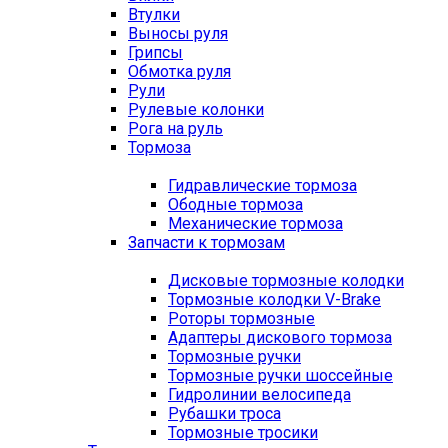
Втулки
Выносы руля
Грипсы
Обмотка руля
Рули
Рулевые колонки
Рога на руль
Тормоза
Гидравлические тормоза
Ободные тормоза
Механические тормоза
Запчасти к тормозам
Дисковые тормозные колодки
Тормозные колодки V-Brake
Роторы тормозные
Адаптеры дискового тормоза
Тормозные ручки
Тормозные ручки шоссейные
Гидролинии велосипеда
Рубашки троса
Тормозные тросики