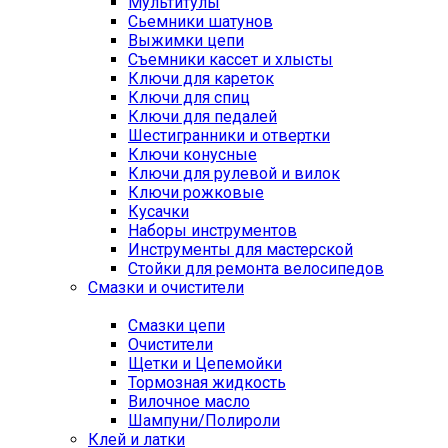
Мультитулы
Сьемники шатунов
Выжимки цепи
Съемники кассет и хлысты
Ключи для кареток
Ключи для спиц
Ключи для педалей
Шестигранники и отвертки
Ключи конусные
Ключи для рулевой и вилок
Ключи рожковые
Кусачки
Наборы инструментов
Инструменты для мастерской
Стойки для ремонта велосипедов
Смазки и очистители
Смазки цепи
Очистители
Щетки и Цепемойки
Тормозная жидкость
Вилочное масло
Шампуни/Полироли
Клей и латки