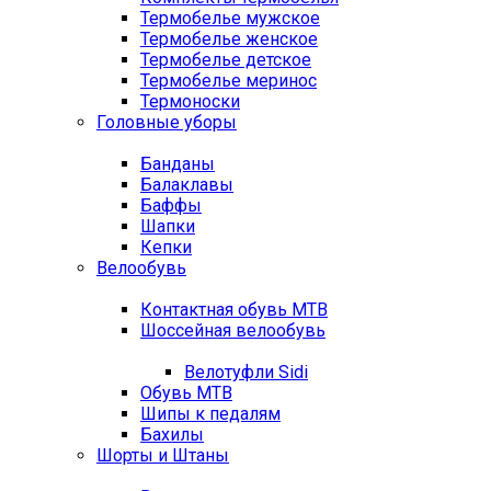
Термобелье мужское
Термобелье женское
Термобелье детское
Термобелье меринос
Термоноски
Головные уборы
Банданы
Балаклавы
Баффы
Шапки
Кепки
Велообувь
Контактная обувь MTB
Шоссейная велообувь
Велотуфли Sidi
Обувь MTB
Шипы к педалям
Бахилы
Шорты и Штаны