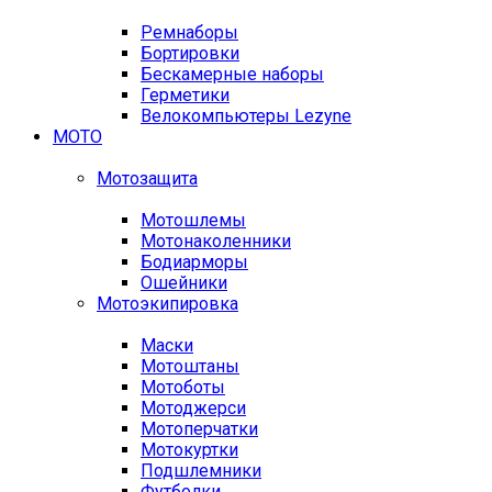
Ремнаборы
Бортировки
Бескамерные наборы
Герметики
Велокомпьютеры Lezyne
МОТО
Мотозащита
Мотошлемы
Мотонаколенники
Бодиарморы
Ошейники
Мотоэкипировка
Маски
Мотоштаны
Мотоботы
Мотоджерси
Мотоперчатки
Мотокуртки
Подшлемники
Футболки