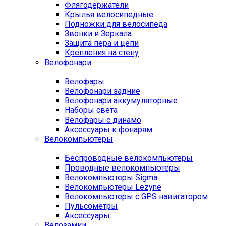
Флягодержатели
Крылья велосипедные
Подножки для велосипеда
Звонки и Зеркала
Защита пера и цепи
Крепления на стену
Велофонари
Велофары
Велофонари задние
Велофонари аккумуляторные
Наборы света
Велофары с динамо
Аксессуары к фонарям
Велокомпьютеры
Беспроводные велокомпьютеры
Проводные велокомпьютеры
Велокомпьютеры Sigma
Велокомпьютеры Lezyne
Велокомпьютеры с GPS навигатором
Пульсометры
Аксессуары
Велозамки