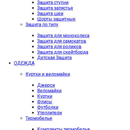
Защита ступни
Защита запястья
Защита шеи
Шорты защитные
Защита по типу
Защита для моноколеса
Защита для самокатов
Защита для роликов
Защита для скейтборда
Детская Защита
ОДЕЖДА
Куртки и веломайки
Джерси
Веломайки
Куртки
Флисы
Футболки
Утеплители
Термобелье
Комплекты термобелья