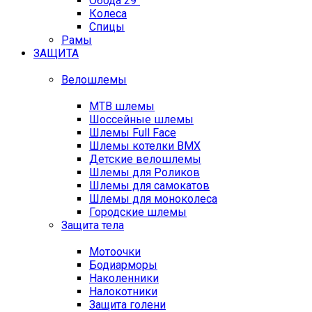
Обода 29"
Колеса
Спицы
Рамы
ЗАЩИТА
Велошлемы
MTB шлемы
Шоссейные шлемы
Шлемы Full Face
Шлемы котелки BMX
Детские велошлемы
Шлемы для Роликов
Шлемы для самокатов
Шлемы для моноколеса
Городские шлемы
Защита тела
Мотоочки
Бодиарморы
Наколенники
Налокотники
Защита голени