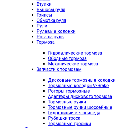
Втулки
Выносы руля
Грипсы
Обмотка руля
Рули
Рулевые колонки
Рога на руль
Тормоза
Гидравлические тормоза
Ободные тормоза
Механические тормоза
Запчасти к тормозам
Дисковые тормозные колодки
Тормозные колодки V-Brake
Роторы тормозные
Адаптеры дискового тормоза
Тормозные ручки
Тормозные ручки шоссейные
Гидролинии велосипеда
Рубашки троса
Тормозные тросики