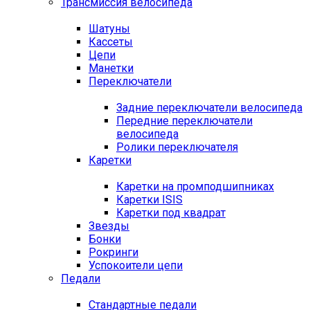
Трансмиссия велосипеда
Шатуны
Кассеты
Цепи
Манетки
Переключатели
Задние переключатели велосипеда
Передние переключатели
велосипеда
Ролики переключателя
Каретки
Каретки на промподшипниках
Каретки ISIS
Каретки под квадрат
Звезды
Бонки
Рокринги
Успокоители цепи
Педали
Стандартные педали