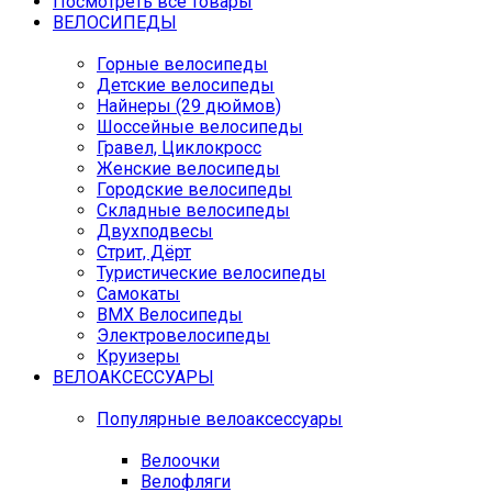
Посмотреть все товары
ВЕЛОСИПЕДЫ
Горные велосипеды
Детские велосипеды
Найнеры (29 дюймов)
Шоссейные велосипеды
Гравел, Циклокросс
Женские велосипеды
Городcкие велосипеды
Складные велосипеды
Двухподвесы
Стрит, Дёрт
Туристические велосипеды
Самокаты
BMX Велосипеды
Электровелосипеды
Круизеры
ВЕЛОАКСЕССУАРЫ
Популярные велоаксессуары
Велоочки
Велофляги