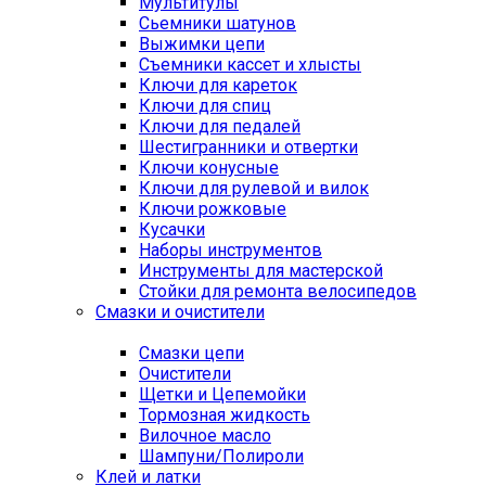
Мультитулы
Сьемники шатунов
Выжимки цепи
Съемники кассет и хлысты
Ключи для кареток
Ключи для спиц
Ключи для педалей
Шестигранники и отвертки
Ключи конусные
Ключи для рулевой и вилок
Ключи рожковые
Кусачки
Наборы инструментов
Инструменты для мастерской
Стойки для ремонта велосипедов
Смазки и очистители
Смазки цепи
Очистители
Щетки и Цепемойки
Тормозная жидкость
Вилочное масло
Шампуни/Полироли
Клей и латки