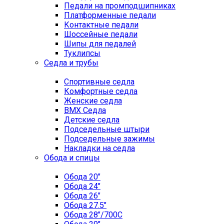
Педали на промподшипниках
Платформенные педали
Контактные педали
Шоссейные педали
Шипы для педалей
Туклипсы
Седла и трубы
Спортивные седла
Комфортные седла
Женские седла
BMX Седла
Детские седла
Подседельные штыри
Подседельные зажимы
Накладки на седла
Обода и спицы
Обода 20"
Обода 24"
Обода 26"
Обода 27.5"
Обода 28"/700C