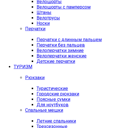
Велошорты
Велошорты с памперсом
Штаны
Велотрусы
Носки
Перчатки
Перчатки с длинным пальцем
Перчатки без пальцев
Велоперчатки зимние
Велоперчатки женские
Детские перчатки
ТУРИЗМ
Рюкзаки
Туристические
Городские рюкзаки
Поясные сумки
Для ноутбуков
Спальные мешки
Летние спальники
Трехсезонные