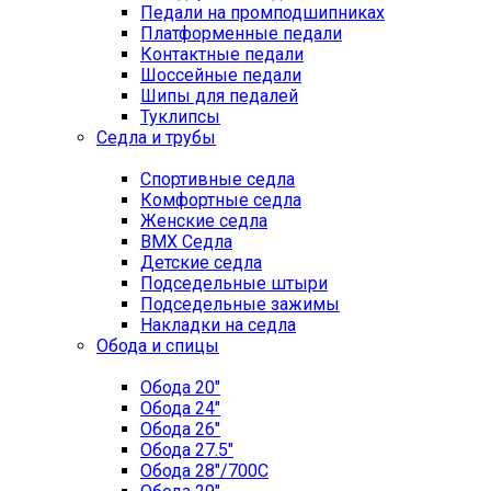
Педали на промподшипниках
Платформенные педали
Контактные педали
Шоссейные педали
Шипы для педалей
Туклипсы
Седла и трубы
Спортивные седла
Комфортные седла
Женские седла
BMX Седла
Детские седла
Подседельные штыри
Подседельные зажимы
Накладки на седла
Обода и спицы
Обода 20"
Обода 24"
Обода 26"
Обода 27.5"
Обода 28"/700C