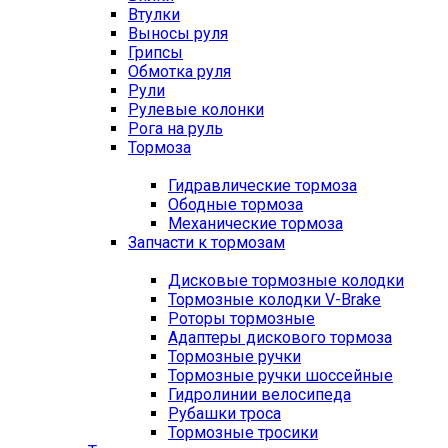
Втулки
Выносы руля
Грипсы
Обмотка руля
Рули
Рулевые колонки
Рога на руль
Тормоза
Гидравлические тормоза
Ободные тормоза
Механические тормоза
Запчасти к тормозам
Дисковые тормозные колодки
Тормозные колодки V-Brake
Роторы тормозные
Адаптеры дискового тормоза
Тормозные ручки
Тормозные ручки шоссейные
Гидролинии велосипеда
Рубашки троса
Тормозные тросики