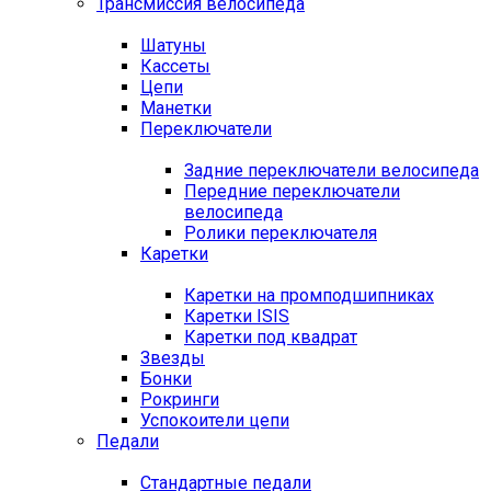
Трансмиссия велосипеда
Шатуны
Кассеты
Цепи
Манетки
Переключатели
Задние переключатели велосипеда
Передние переключатели
велосипеда
Ролики переключателя
Каретки
Каретки на промподшипниках
Каретки ISIS
Каретки под квадрат
Звезды
Бонки
Рокринги
Успокоители цепи
Педали
Стандартные педали