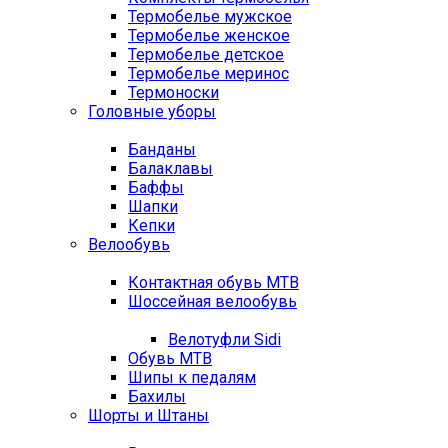
Термобелье мужское
Термобелье женское
Термобелье детское
Термобелье меринос
Термоноски
Головные уборы
Банданы
Балаклавы
Баффы
Шапки
Кепки
Велообувь
Контактная обувь MTB
Шоссейная велообувь
Велотуфли Sidi
Обувь MTB
Шипы к педалям
Бахилы
Шорты и Штаны