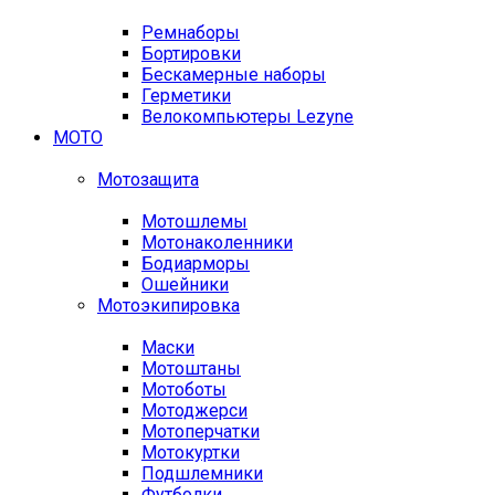
Ремнаборы
Бортировки
Бескамерные наборы
Герметики
Велокомпьютеры Lezyne
МОТО
Мотозащита
Мотошлемы
Мотонаколенники
Бодиарморы
Ошейники
Мотоэкипировка
Маски
Мотоштаны
Мотоботы
Мотоджерси
Мотоперчатки
Мотокуртки
Подшлемники
Футболки