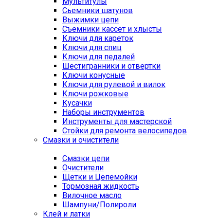
Мультитулы
Сьемники шатунов
Выжимки цепи
Съемники кассет и хлысты
Ключи для кареток
Ключи для спиц
Ключи для педалей
Шестигранники и отвертки
Ключи конусные
Ключи для рулевой и вилок
Ключи рожковые
Кусачки
Наборы инструментов
Инструменты для мастерской
Стойки для ремонта велосипедов
Смазки и очистители
Смазки цепи
Очистители
Щетки и Цепемойки
Тормозная жидкость
Вилочное масло
Шампуни/Полироли
Клей и латки