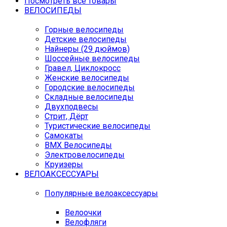
Посмотреть все товары
ВЕЛОСИПЕДЫ
Горные велосипеды
Детские велосипеды
Найнеры (29 дюймов)
Шоссейные велосипеды
Гравел, Циклокросс
Женские велосипеды
Городcкие велосипеды
Складные велосипеды
Двухподвесы
Стрит, Дёрт
Туристические велосипеды
Самокаты
BMX Велосипеды
Электровелосипеды
Круизеры
ВЕЛОАКСЕССУАРЫ
Популярные велоаксессуары
Велоочки
Велофляги