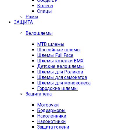
Обода 29"
Колеса
Спицы
Рамы
ЗАЩИТА
Велошлемы
MTB шлемы
Шоссейные шлемы
Шлемы Full Face
Шлемы котелки BMX
Детские велошлемы
Шлемы для Роликов
Шлемы для самокатов
Шлемы для моноколеса
Городские шлемы
Защита тела
Мотоочки
Бодиарморы
Наколенники
Налокотники
Защита голени