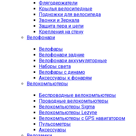
Флягодержатели
Крылья велосипедные
Подножки для велосипеда
Звонки и Зеркала
Защита пера и цепи
Крепления на стену
Велофонари
Велофары
Велофонари задние
Велофонари аккумуляторные
Наборы света
Велофары с динамо
Аксессуары к фонарям
Велокомпьютеры
Беспроводные велокомпьютеры
Проводные велокомпьютеры
Велокомпьютеры Sigma
Велокомпьютеры Lezyne
Велокомпьютеры с GPS навигатором
Пульсометры
Аксессуары
Велозамки