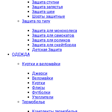
Защита ступни
Защита запястья
Защита шеи
Шорты защитные
Защита по типу
Защита для моноколеса
Защита для самокатов
Защита для роликов
Защита для скейтборда
Детская Защита
ОДЕЖДА
Куртки и веломайки
Джерси
Веломайки
Куртки
Флисы
Футболки
Утеплители
Термобелье
Комплекты термобелья