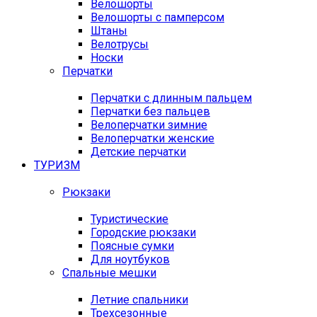
Велошорты
Велошорты с памперсом
Штаны
Велотрусы
Носки
Перчатки
Перчатки с длинным пальцем
Перчатки без пальцев
Велоперчатки зимние
Велоперчатки женские
Детские перчатки
ТУРИЗМ
Рюкзаки
Туристические
Городские рюкзаки
Поясные сумки
Для ноутбуков
Спальные мешки
Летние спальники
Трехсезонные