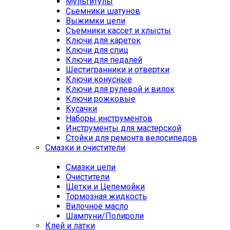
Мультитулы
Сьемники шатунов
Выжимки цепи
Съемники кассет и хлысты
Ключи для кареток
Ключи для спиц
Ключи для педалей
Шестигранники и отвертки
Ключи конусные
Ключи для рулевой и вилок
Ключи рожковые
Кусачки
Наборы инструментов
Инструменты для мастерской
Стойки для ремонта велосипедов
Смазки и очистители
Смазки цепи
Очистители
Щетки и Цепемойки
Тормозная жидкость
Вилочное масло
Шампуни/Полироли
Клей и латки