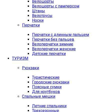
Велошорты
Велошорты с памперсом
Штаны
Велотрусы
Носки
Перчатки
Перчатки с длинным пальцем
Перчатки без пальцев
Велоперчатки зимние
Велоперчатки женские
Детские перчатки
ТУРИЗМ
Рюкзаки
Туристические
Городские рюкзаки
Поясные сумки
Для ноутбуков
Спальные мешки
Летние спальники
Трехсезонные