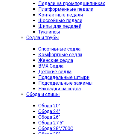
Педали на промподшипниках
Платформенные педали
Контактные педали
Шоссейные педали
Шипы для педалей
Туклипсы
Седла и трубы
Спортивные седла
Комфортные седла
Женские седла
BMX Седла
Детские седла
Подседельные штыри
Подседельные зажимы
Накладки на седла
Обода и спицы
Обода 20"
Обода 24"
Обода 26"
Обода 27.5"
Обода 28"/700C