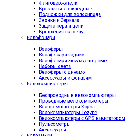
Флягодержатели
Крылья велосипедные
Подножки для велосипеда
Звонки и Зеркала
Защита пера и цепи
Крепления на стену
Велофонари
Велофары
Велофонари задние
Велофонари аккумуляторные
Наборы света
Велофары с динамо
Аксессуары к фонарям
Велокомпьютеры
Беспроводные велокомпьютеры
Проводные велокомпьютеры
Велокомпьютеры Sigma
Велокомпьютеры Lezyne
Велокомпьютеры с GPS навигатором
Пульсометры
Аксессуары
Велозамки