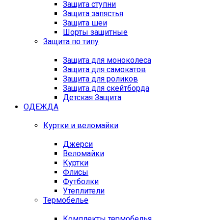
Защита ступни
Защита запястья
Защита шеи
Шорты защитные
Защита по типу
Защита для моноколеса
Защита для самокатов
Защита для роликов
Защита для скейтборда
Детская Защита
ОДЕЖДА
Куртки и веломайки
Джерси
Веломайки
Куртки
Флисы
Футболки
Утеплители
Термобелье
Комплекты термобелья