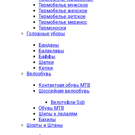
Термобелье мужское
Термобелье женское
Термобелье детское
Термобелье меринос
Термоноски
Головные уборы
Банданы
Балаклавы
Баффы
Шапки
Кепки
Велообувь
Контактная обувь MTB
Шоссейная велообувь
Велотуфли Sidi
Обувь MTB
Шипы к педалям
Бахилы
Шорты и Штаны