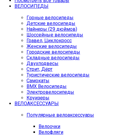
Посмотреть все товары
ВЕЛОСИПЕДЫ
Горные велосипеды
Детские велосипеды
Найнеры (29 дюймов)
Шоссейные велосипеды
Гравел, Циклокросс
Женские велосипеды
Городcкие велосипеды
Складные велосипеды
Двухподвесы
Стрит, Дёрт
Туристические велосипеды
Самокаты
BMX Велосипеды
Электровелосипеды
Круизеры
ВЕЛОАКСЕССУАРЫ
Популярные велоаксессуары
Велоочки
Велофляги