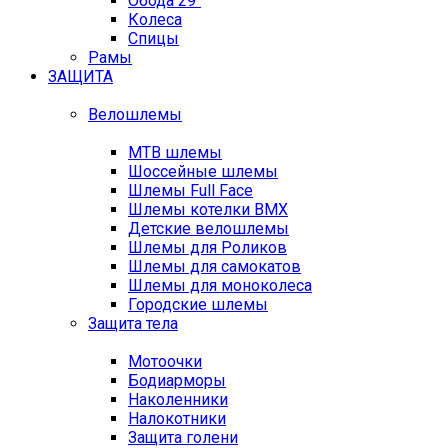
Обода 29"
Колеса
Спицы
Рамы
ЗАЩИТА
Велошлемы
MTB шлемы
Шоссейные шлемы
Шлемы Full Face
Шлемы котелки BMX
Детские велошлемы
Шлемы для Роликов
Шлемы для самокатов
Шлемы для моноколеса
Городские шлемы
Защита тела
Мотоочки
Бодиарморы
Наколенники
Налокотники
Защита голени