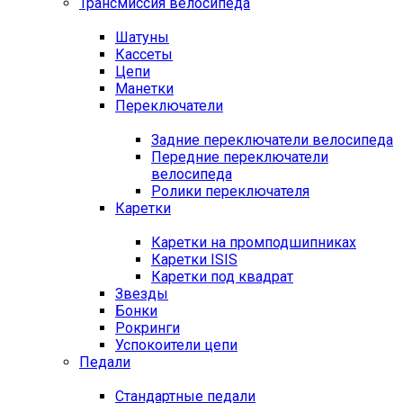
Трансмиссия велосипеда
Шатуны
Кассеты
Цепи
Манетки
Переключатели
Задние переключатели велосипеда
Передние переключатели
велосипеда
Ролики переключателя
Каретки
Каретки на промподшипниках
Каретки ISIS
Каретки под квадрат
Звезды
Бонки
Рокринги
Успокоители цепи
Педали
Стандартные педали