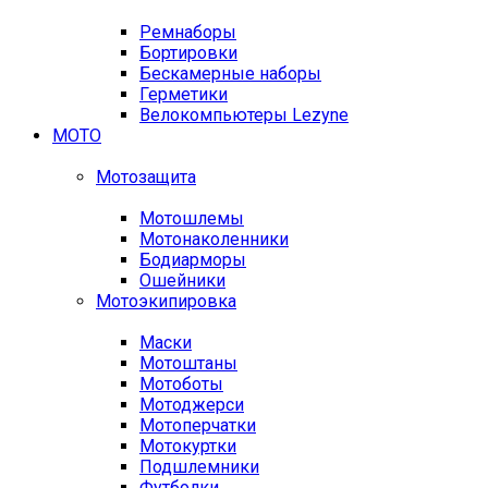
Ремнаборы
Бортировки
Бескамерные наборы
Герметики
Велокомпьютеры Lezyne
МОТО
Мотозащита
Мотошлемы
Мотонаколенники
Бодиарморы
Ошейники
Мотоэкипировка
Маски
Мотоштаны
Мотоботы
Мотоджерси
Мотоперчатки
Мотокуртки
Подшлемники
Футболки