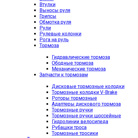
Втулки
Выносы руля
Грипсы
Обмотка руля
Рули
Рулевые колонки
Рога на руль
Тормоза
Гидравлические тормоза
Ободные тормоза
Механические тормоза
Запчасти к тормозам
Дисковые тормозные колодки
Тормозные колодки V-Brake
Роторы тормозные
Адаптеры дискового тормоза
Тормозные ручки
Тормозные ручки шоссейные
Гидролинии велосипеда
Рубашки троса
Тормозные тросики