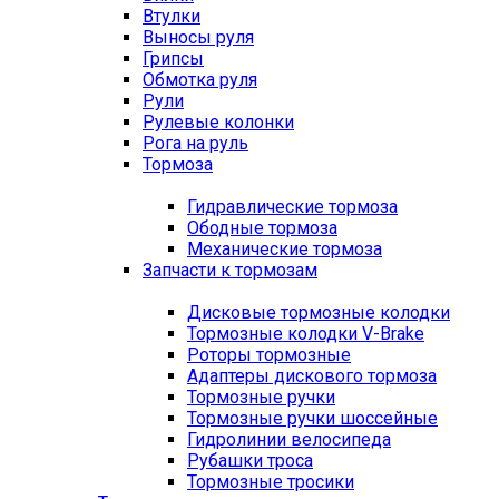
Втулки
Выносы руля
Грипсы
Обмотка руля
Рули
Рулевые колонки
Рога на руль
Тормоза
Гидравлические тормоза
Ободные тормоза
Механические тормоза
Запчасти к тормозам
Дисковые тормозные колодки
Тормозные колодки V-Brake
Роторы тормозные
Адаптеры дискового тормоза
Тормозные ручки
Тормозные ручки шоссейные
Гидролинии велосипеда
Рубашки троса
Тормозные тросики