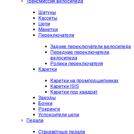
Трансмиссия велосипеда
Шатуны
Кассеты
Цепи
Манетки
Переключатели
Задние переключатели велосипеда
Передние переключатели
велосипеда
Ролики переключателя
Каретки
Каретки на промподшипниках
Каретки ISIS
Каретки под квадрат
Звезды
Бонки
Рокринги
Успокоители цепи
Педали
Стандартные педали