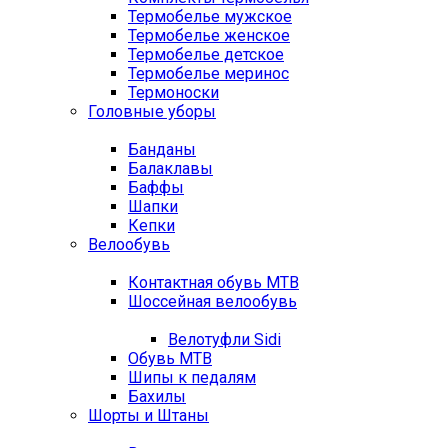
Термобелье мужское
Термобелье женское
Термобелье детское
Термобелье меринос
Термоноски
Головные уборы
Банданы
Балаклавы
Баффы
Шапки
Кепки
Велообувь
Контактная обувь MTB
Шоссейная велообувь
Велотуфли Sidi
Обувь MTB
Шипы к педалям
Бахилы
Шорты и Штаны