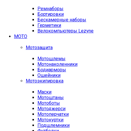
Ремнаборы
Бортировки
Бескамерные наборы
Герметики
Велокомпьютеры Lezyne
МОТО
Мотозащита
Мотошлемы
Мотонаколенники
Бодиарморы
Ошейники
Мотоэкипировка
Маски
Мотоштаны
Мотоботы
Мотоджерси
Мотоперчатки
Мотокуртки
Подшлемники
Футболки