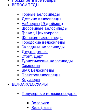
Посмотреть все товары
ВЕЛОСИПЕДЫ
Горные велосипеды
Детские велосипеды
Найнеры (29 дюймов)
Шоссейные велосипеды
Гравел, Циклокросс
Женские велосипеды
Городcкие велосипеды
Складные велосипеды
Двухподвесы
Стрит, Дёрт
Туристические велосипеды
Самокаты
BMX Велосипеды
Электровелосипеды
Круизеры
ВЕЛОАКСЕССУАРЫ
Популярные велоаксессуары
Велоочки
Велофляги