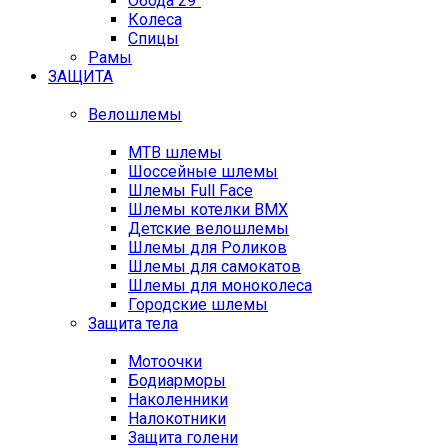
Обода 29"
Колеса
Спицы
Рамы
ЗАЩИТА
Велошлемы
MTB шлемы
Шоссейные шлемы
Шлемы Full Face
Шлемы котелки BMX
Детские велошлемы
Шлемы для Роликов
Шлемы для самокатов
Шлемы для моноколеса
Городские шлемы
Защита тела
Мотоочки
Бодиарморы
Наколенники
Налокотники
Защита голени