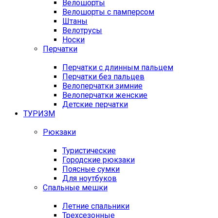
Велошорты
Велошорты с памперсом
Штаны
Велотрусы
Носки
Перчатки
Перчатки с длинным пальцем
Перчатки без пальцев
Велоперчатки зимние
Велоперчатки женские
Детские перчатки
ТУРИЗМ
Рюкзаки
Туристические
Городские рюкзаки
Поясные сумки
Для ноутбуков
Спальные мешки
Летние спальники
Трехсезонные