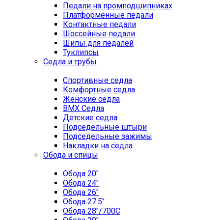
Педали на промподшипниках
Платформенные педали
Контактные педали
Шоссейные педали
Шипы для педалей
Туклипсы
Седла и трубы
Спортивные седла
Комфортные седла
Женские седла
BMX Седла
Детские седла
Подседельные штыри
Подседельные зажимы
Накладки на седла
Обода и спицы
Обода 20"
Обода 24"
Обода 26"
Обода 27.5"
Обода 28"/700C