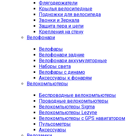
Флягодержатели
Крылья велосипедные
Подножки для велосипеда
Звонки и Зеркала
Защита пера и цепи
Крепления на стену
Велофонари
Велофары
Велофонари задние
Велофонари аккумуляторные
Наборы света
Велофары с динамо
Аксессуары к фонарям
Велокомпьютеры
Беспроводные велокомпьютеры
Проводные велокомпьютеры
Велокомпьютеры Sigma
Велокомпьютеры Lezyne
Велокомпьютеры с GPS навигатором
Пульсометры
Аксессуары
Велозамки