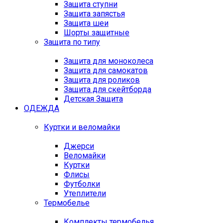
Защита ступни
Защита запястья
Защита шеи
Шорты защитные
Защита по типу
Защита для моноколеса
Защита для самокатов
Защита для роликов
Защита для скейтборда
Детская Защита
ОДЕЖДА
Куртки и веломайки
Джерси
Веломайки
Куртки
Флисы
Футболки
Утеплители
Термобелье
Комплекты термобелья