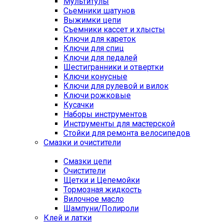
Мультитулы
Сьемники шатунов
Выжимки цепи
Съемники кассет и хлысты
Ключи для кареток
Ключи для спиц
Ключи для педалей
Шестигранники и отвертки
Ключи конусные
Ключи для рулевой и вилок
Ключи рожковые
Кусачки
Наборы инструментов
Инструменты для мастерской
Стойки для ремонта велосипедов
Смазки и очистители
Смазки цепи
Очистители
Щетки и Цепемойки
Тормозная жидкость
Вилочное масло
Шампуни/Полироли
Клей и латки