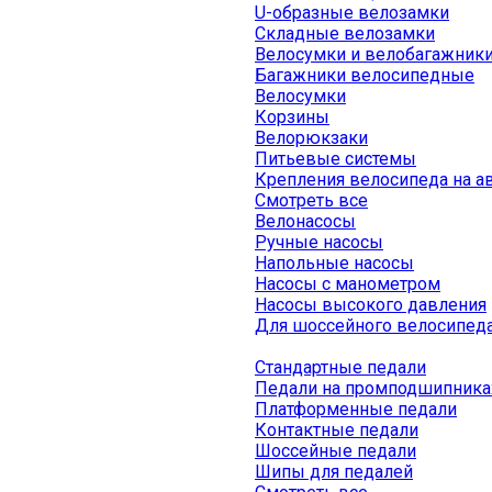
U-образные велозамки
Складные велозамки
Велосумки и велобагажник
Багажники велосипедные
Велосумки
Корзины
Велорюкзаки
Питьевые системы
Крепления велосипеда на а
Смотреть все
Велонасосы
Ручные насосы
Напольные насосы
Насосы с манометром
Насосы высокого давления
Для шоссейного велосипед
Стандартные педали
Педали на промподшипника
Платформенные педали
Контактные педали
Шоссейные педали
Шипы для педалей