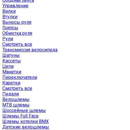
Ободная лента
Управление
Вилки
Втулки
Выносы руля
Грипсы
Обмотка руля
Рули
Смотреть все
Трансмиссия велосипеда
Шатуны
Кассеты
Цепи
Манетки
Переключатели
Каретки
Смотреть все
Педали
Велошлемы
MTB шлемы
Шоссейные шлемы
Шлемы Full Face
Шлемы котелки BMX
Детские велошлемы