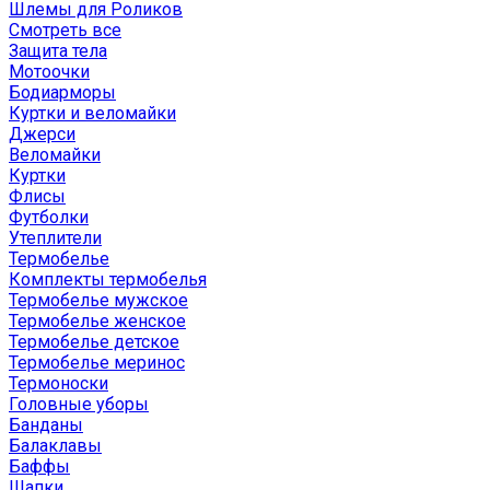
Шлемы для Роликов
Смотреть все
Защита тела
Мотоочки
Бодиарморы
Куртки и веломайки
Джерси
Веломайки
Куртки
Флисы
Футболки
Утеплители
Термобелье
Комплекты термобелья
Термобелье мужское
Термобелье женское
Термобелье детское
Термобелье меринос
Термоноски
Головные уборы
Банданы
Балаклавы
Баффы
Шапки