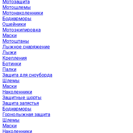
Мотозащита
Мотошлемы
Мотонаколенники
Бодиарморы
Ошейники
Мотоэкипировка
Маски
Мотоштаны
Лыжное снаряжение
Лыжи
Крепления
Ботинки
Палки
Защита для сноуборда
Шлемы
Маски
Наколенники
Защитные шорты
Защита запястья
Бодиарморы
Горнолыжная защита
Шлемы
Маски
Наколенники