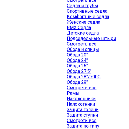
Смотреть все
Седла и трубы
Спортивные седла
Комфортные седла
Женские седла
BMX Седла
Детские седла
Подседельные штыри
Смотреть все
Обода и спицы
Обода 20"
Обода 24"
Обода 26"
Обода 27.5"
Обода 28"/700C
Обода 29"
Смотреть все
Рамы
Наколенники
Налокотники
Защита голени
Защита ступни
Смотреть все
Защита по типу