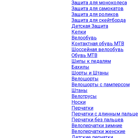
Защита для моноколеса
Защита для самокатов
Защита для роликов
Защита для скейтборда
Детская Защита
Кепки
Велообувь
Контактная обувь MTB
Шоссейная велообувь
Обувь MTB
Шипы к педалям
Бахилы
Шорты и Штаны
Велошорты
Велошорты с памперсом
Штаны
Велотрусы
Носки
Перчатки
Перчатки с длинным пальц
Перчатки без пальцев
Велоперчатки зимние
Велоперчатки женские
Детские перчатки