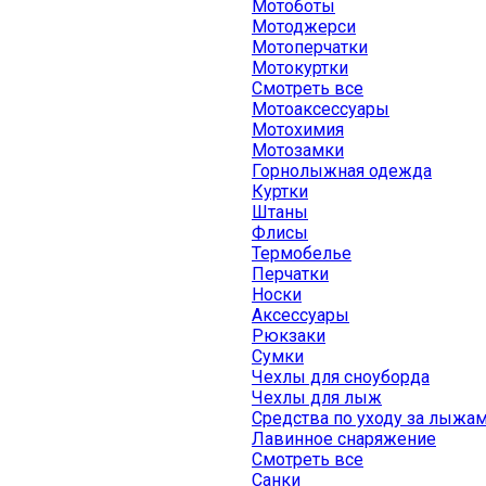
Мотоботы
Мотоджерси
Мотоперчатки
Мотокуртки
Смотреть все
Мотоаксессуары
Мотохимия
Мотозамки
Горнолыжная одежда
Куртки
Штаны
Флисы
Термобелье
Перчатки
Носки
Аксессуары
Рюкзаки
Сумки
Чехлы для сноуборда
Чехлы для лыж
Средства по уходу за лыжа
Лавинное снаряжение
Смотреть все
Санки