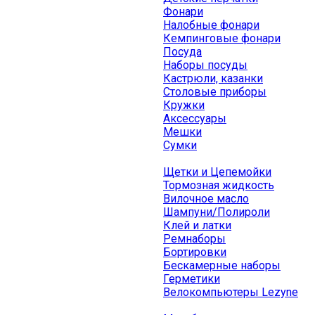
Фонари
Налобные фонари
Кемпинговые фонари
Посуда
Наборы посуды
Кастрюли, казанки
Столовые приборы
Кружки
Аксессуары
Мешки
Сумки
Щетки и Цепемойки
Тормозная жидкость
Вилочное масло
Шампуни/Полироли
Клей и латки
Ремнаборы
Бортировки
Бескамерные наборы
Герметики
Велокомпьютеры Lezyne