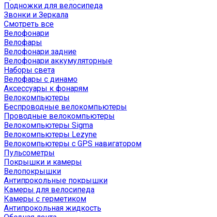
Подножки для велосипеда
Звонки и Зеркала
Смотреть все
Велофонари
Велофары
Велофонари задние
Велофонари аккумуляторные
Наборы света
Велофары с динамо
Аксессуары к фонарям
Велокомпьютеры
Беспроводные велокомпьютеры
Проводные велокомпьютеры
Велокомпьютеры Sigma
Велокомпьютеры Lezyne
Велокомпьютеры с GPS навигатором
Пульсометры
Покрышки и камеры
Велопокрышки
Антипрокольные покрышки
Камеры для велосипеда
Камеры с герметиком
Антипрокольная жидкость