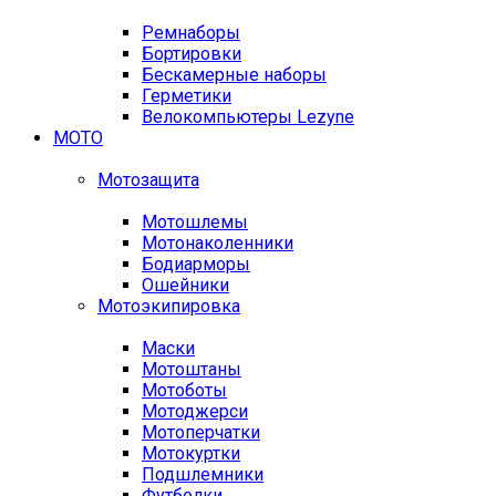
Ремнаборы
Бортировки
Бескамерные наборы
Герметики
Велокомпьютеры Lezyne
МОТО
Мотозащита
Мотошлемы
Мотонаколенники
Бодиарморы
Ошейники
Мотоэкипировка
Маски
Мотоштаны
Мотоботы
Мотоджерси
Мотоперчатки
Мотокуртки
Подшлемники
Футболки