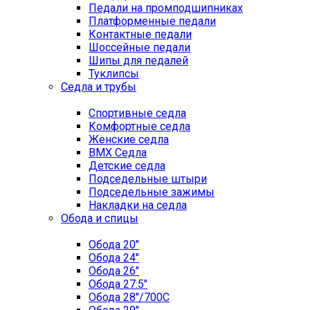
Педали на промподшипниках
Платформенные педали
Контактные педали
Шоссейные педали
Шипы для педалей
Туклипсы
Седла и трубы
Спортивные седла
Комфортные седла
Женские седла
BMX Седла
Детские седла
Подседельные штыри
Подседельные зажимы
Накладки на седла
Обода и спицы
Обода 20"
Обода 24"
Обода 26"
Обода 27.5"
Обода 28"/700C