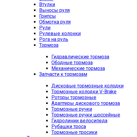
Втулки
Выносы руля
Грипсы
Обмотка руля
Рули
Рулевые колонки
Рога на руль
Тормоза
Гидравлические тормоза
Ободные тормоза
Механические тормоза
Запчасти к тормозам
Дисковые тормозные колодки
Тормозные колодки V-Brake
Роторы тормозные
Адаптеры дискового тормоза
Тормозные ручки
Тормозные ручки шоссейные
Гидролинии велосипеда
Рубашки троса
Тормозные тросики