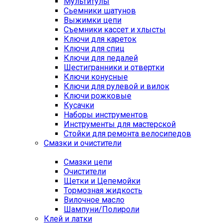
Мультитулы
Сьемники шатунов
Выжимки цепи
Съемники кассет и хлысты
Ключи для кареток
Ключи для спиц
Ключи для педалей
Шестигранники и отвертки
Ключи конусные
Ключи для рулевой и вилок
Ключи рожковые
Кусачки
Наборы инструментов
Инструменты для мастерской
Стойки для ремонта велосипедов
Смазки и очистители
Смазки цепи
Очистители
Щетки и Цепемойки
Тормозная жидкость
Вилочное масло
Шампуни/Полироли
Клей и латки