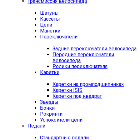
Трансмиссия велосипеда
Шатуны
Кассеты
Цепи
Манетки
Переключатели
Задние переключатели велосипеда
Передние переключатели
велосипеда
Ролики переключателя
Каретки
Каретки на промподшипниках
Каретки ISIS
Каретки под квадрат
Звезды
Бонки
Рокринги
Успокоители цепи
Педали
Стандартные педали