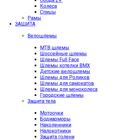
Обода 29"
Колеса
Спицы
Рамы
ЗАЩИТА
Велошлемы
MTB шлемы
Шоссейные шлемы
Шлемы Full Face
Шлемы котелки BMX
Детские велошлемы
Шлемы для Роликов
Шлемы для самокатов
Шлемы для моноколеса
Городские шлемы
Защита тела
Мотоочки
Бодиарморы
Наколенники
Налокотники
Защита голени