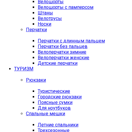
Велошорты
Велошорты с памперсом
Штаны
Велотрусы
Носки
Перчатки
Перчатки с длинным пальцем
Перчатки без пальцев
Велоперчатки зимние
Велоперчатки женские
Детские перчатки
ТУРИЗМ
Рюкзаки
Туристические
Городские рюкзаки
Поясные сумки
Для ноутбуков
Спальные мешки
Летние спальники
Трехсезонные