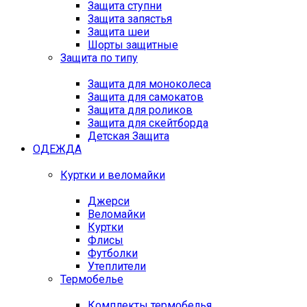
Защита ступни
Защита запястья
Защита шеи
Шорты защитные
Защита по типу
Защита для моноколеса
Защита для самокатов
Защита для роликов
Защита для скейтборда
Детская Защита
ОДЕЖДА
Куртки и веломайки
Джерси
Веломайки
Куртки
Флисы
Футболки
Утеплители
Термобелье
Комплекты термобелья