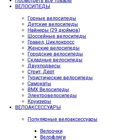
Посмотреть все товары
ВЕЛОСИПЕДЫ
Горные велосипеды
Детские велосипеды
Найнеры (29 дюймов)
Шоссейные велосипеды
Гравел, Циклокросс
Женские велосипеды
Городcкие велосипеды
Складные велосипеды
Двухподвесы
Стрит, Дёрт
Туристические велосипеды
Самокаты
BMX Велосипеды
Электровелосипеды
Круизеры
ВЕЛОАКСЕССУАРЫ
Популярные велоаксессуары
Велоочки
Велофляги