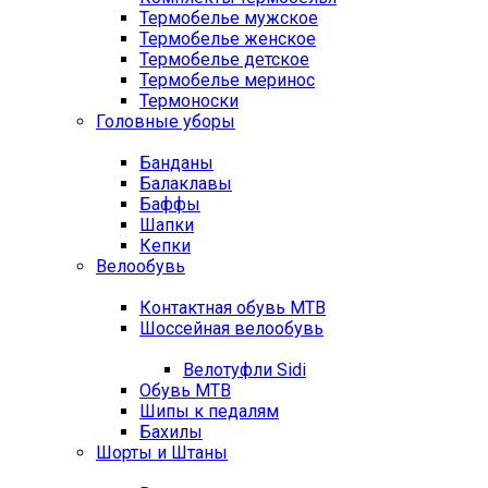
Термобелье мужское
Термобелье женское
Термобелье детское
Термобелье меринос
Термоноски
Головные уборы
Банданы
Балаклавы
Баффы
Шапки
Кепки
Велообувь
Контактная обувь MTB
Шоссейная велообувь
Велотуфли Sidi
Обувь MTB
Шипы к педалям
Бахилы
Шорты и Штаны