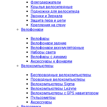
Флягодержатели
Крылья велосипедные
Подножки для велосипеда
Звонки и Зеркала
Защита пера и цепи
Крепления на стену
Велофонари
Велофары
Велофонари задние
Велофонари аккумуляторные
Наборы света
Велофары с динамо
Аксессуары к фонарям
Велокомпьютеры
Беспроводные велокомпьютеры
Проводные велокомпьютеры
Велокомпьютеры Sigma
Велокомпьютеры Lezyne
Велокомпьютеры с GPS навигатором
Пульсометры
Аксессуары
Велозамки