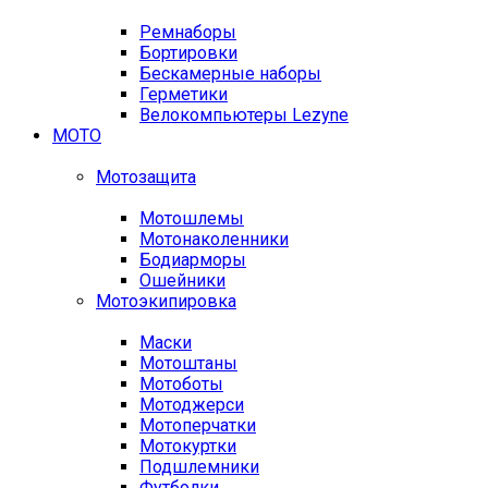
Ремнаборы
Бортировки
Бескамерные наборы
Герметики
Велокомпьютеры Lezyne
МОТО
Мотозащита
Мотошлемы
Мотонаколенники
Бодиарморы
Ошейники
Мотоэкипировка
Маски
Мотоштаны
Мотоботы
Мотоджерси
Мотоперчатки
Мотокуртки
Подшлемники
Футболки