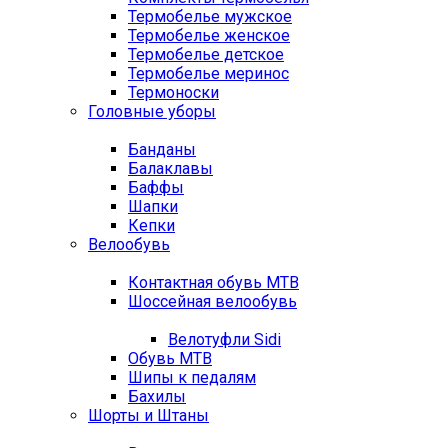
Термобелье мужское
Термобелье женское
Термобелье детское
Термобелье меринос
Термоноски
Головные уборы
Банданы
Балаклавы
Баффы
Шапки
Кепки
Велообувь
Контактная обувь MTB
Шоссейная велообувь
Велотуфли Sidi
Обувь MTB
Шипы к педалям
Бахилы
Шорты и Штаны