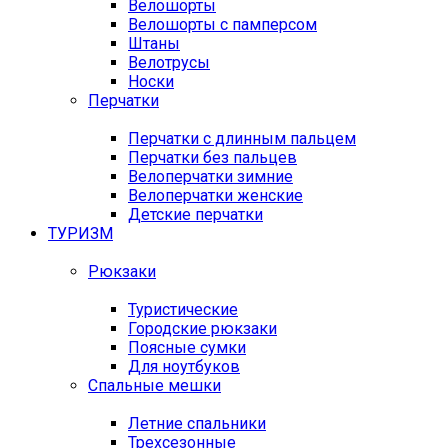
Велошорты
Велошорты с памперсом
Штаны
Велотрусы
Носки
Перчатки
Перчатки с длинным пальцем
Перчатки без пальцев
Велоперчатки зимние
Велоперчатки женские
Детские перчатки
ТУРИЗМ
Рюкзаки
Туристические
Городские рюкзаки
Поясные сумки
Для ноутбуков
Спальные мешки
Летние спальники
Трехсезонные