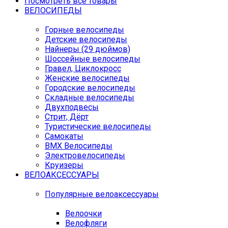
Посмотреть все товары
ВЕЛОСИПЕДЫ
Горные велосипеды
Детские велосипеды
Найнеры (29 дюймов)
Шоссейные велосипеды
Гравел, Циклокросс
Женские велосипеды
Городcкие велосипеды
Складные велосипеды
Двухподвесы
Стрит, Дёрт
Туристические велосипеды
Самокаты
BMX Велосипеды
Электровелосипеды
Круизеры
ВЕЛОАКСЕССУАРЫ
Популярные велоаксессуары
Велоочки
Велофляги