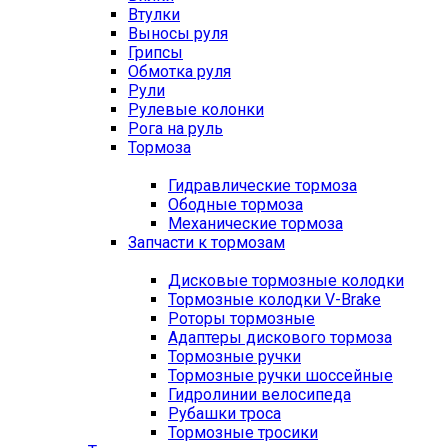
Втулки
Выносы руля
Грипсы
Обмотка руля
Рули
Рулевые колонки
Рога на руль
Тормоза
Гидравлические тормоза
Ободные тормоза
Механические тормоза
Запчасти к тормозам
Дисковые тормозные колодки
Тормозные колодки V-Brake
Роторы тормозные
Адаптеры дискового тормоза
Тормозные ручки
Тормозные ручки шоссейные
Гидролинии велосипеда
Рубашки троса
Тормозные тросики