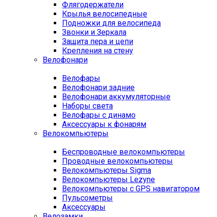
Флягодержатели
Крылья велосипедные
Подножки для велосипеда
Звонки и Зеркала
Защита пера и цепи
Крепления на стену
Велофонари
Велофары
Велофонари задние
Велофонари аккумуляторные
Наборы света
Велофары с динамо
Аксессуары к фонарям
Велокомпьютеры
Беспроводные велокомпьютеры
Проводные велокомпьютеры
Велокомпьютеры Sigma
Велокомпьютеры Lezyne
Велокомпьютеры с GPS навигатором
Пульсометры
Аксессуары
Велозамки