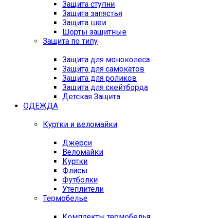
Защита ступни
Защита запястья
Защита шеи
Шорты защитные
Защита по типу
Защита для моноколеса
Защита для самокатов
Защита для роликов
Защита для скейтборда
Детская Защита
ОДЕЖДА
Куртки и веломайки
Джерси
Веломайки
Куртки
Флисы
Футболки
Утеплители
Термобелье
Комплекты термобелья