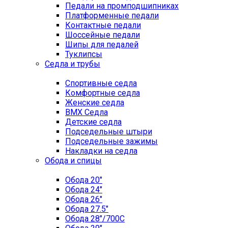
Педали на промподшипниках
Платформенные педали
Контактные педали
Шоссейные педали
Шипы для педалей
Туклипсы
Седла и трубы
Спортивные седла
Комфортные седла
Женские седла
BMX Седла
Детские седла
Подседельные штыри
Подседельные зажимы
Накладки на седла
Обода и спицы
Обода 20"
Обода 24"
Обода 26"
Обода 27.5"
Обода 28"/700C