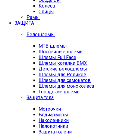
Обода 29"
Колеса
Спицы
Рамы
ЗАЩИТА
Велошлемы
MTB шлемы
Шоссейные шлемы
Шлемы Full Face
Шлемы котелки BMX
Детские велошлемы
Шлемы для Роликов
Шлемы для самокатов
Шлемы для моноколеса
Городские шлемы
Защита тела
Мотоочки
Бодиарморы
Наколенники
Налокотники
Защита голени