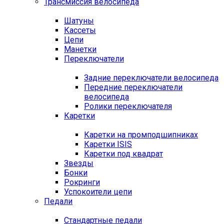
Трансмиссия велосипеда
Шатуны
Кассеты
Цепи
Манетки
Переключатели
Задние переключатели велосипеда
Передние переключатели
велосипеда
Ролики переключателя
Каретки
Каретки на промподшипниках
Каретки ISIS
Каретки под квадрат
Звезды
Бонки
Рокринги
Успокоители цепи
Педали
Стандартные педали