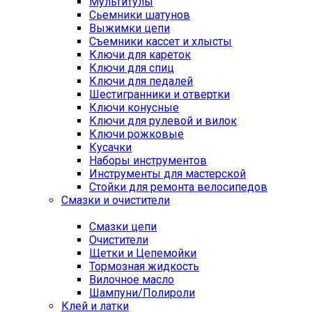
Мультитулы
Сьемники шатунов
Выжимки цепи
Съемники кассет и хлысты
Ключи для кареток
Ключи для спиц
Ключи для педалей
Шестигранники и отвертки
Ключи конусные
Ключи для рулевой и вилок
Ключи рожковые
Кусачки
Наборы инструментов
Инструменты для мастерской
Стойки для ремонта велосипедов
Смазки и очистители
Смазки цепи
Очистители
Щетки и Цепемойки
Тормозная жидкость
Вилочное масло
Шампуни/Полироли
Клей и латки