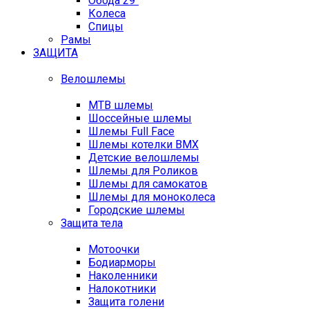
Обода 29"
Колеса
Спицы
Рамы
ЗАЩИТА
Велошлемы
MTB шлемы
Шоссейные шлемы
Шлемы Full Face
Шлемы котелки BMX
Детские велошлемы
Шлемы для Роликов
Шлемы для самокатов
Шлемы для моноколеса
Городские шлемы
Защита тела
Мотоочки
Бодиарморы
Наколенники
Налокотники
Защита голени