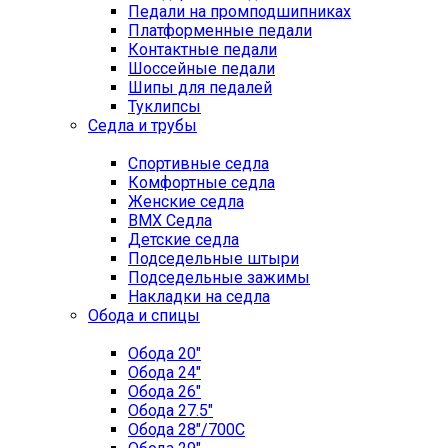
Педали на промподшипниках
Платформенные педали
Контактные педали
Шоссейные педали
Шипы для педалей
Туклипсы
Седла и трубы
Спортивные седла
Комфортные седла
Женские седла
BMX Седла
Детские седла
Подседельные штыри
Подседельные зажимы
Накладки на седла
Обода и спицы
Обода 20"
Обода 24"
Обода 26"
Обода 27.5"
Обода 28"/700C