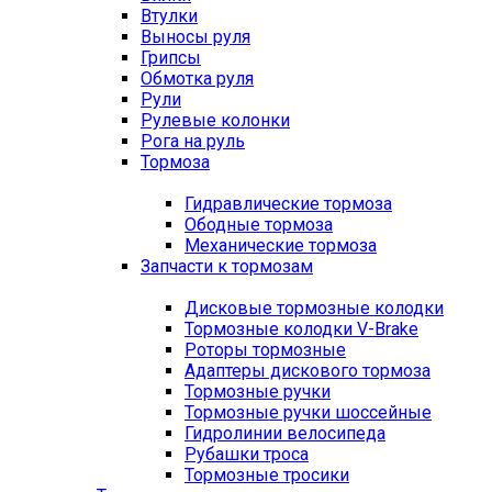
Втулки
Выносы руля
Грипсы
Обмотка руля
Рули
Рулевые колонки
Рога на руль
Тормоза
Гидравлические тормоза
Ободные тормоза
Механические тормоза
Запчасти к тормозам
Дисковые тормозные колодки
Тормозные колодки V-Brake
Роторы тормозные
Адаптеры дискового тормоза
Тормозные ручки
Тормозные ручки шоссейные
Гидролинии велосипеда
Рубашки троса
Тормозные тросики