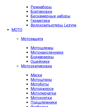
Ремнаборы
Бортировки
Бескамерные наборы
Герметики
Велокомпьютеры Lezyne
МОТО
Мотозащита
Мотошлемы
Мотонаколенники
Бодиарморы
Ошейники
Мотоэкипировка
Маски
Мотоштаны
Мотоботы
Мотоджерси
Мотоперчатки
Мотокуртки
Подшлемники
Футболки