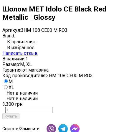
Шолом MET Idolo CE Black Red
Metallic | Glossy
Артикул:
3HM 108 CE00 M RO3
Brand:
К сравнению
В избранное
Написать отзыв
В наличии:
1
Размер:
M, XL
Гарантия:
от магазина
Код производителя:
3HM 108 CE00 M RO3
M
XL
Нет в наличии
Нет в наличии
3,300 грн.
Купить
Спитати/Замовити