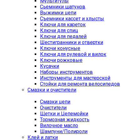
Мультитулы
Сьемники шатунов
Выжимки цепи
Съемники кассет и хлысты
Ключи для кареток
Ключи для спиц
Ключи для педалей
Шестигранники и отвертки
Ключи конусные
Ключи для рулевой и вилок
Ключи рожковые
Кусачки
Наборы инструментов
Инструменты для мастерской
Стойки для ремонта велосипедов
Смазки и очистители
Смазки цепи
Очистители
Щетки и Цепемойки
Тормозная жидкость
Вилочное масло
Шампуни/Полироли
Клей и латки