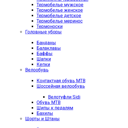
Термобелье мужское
Термобелье женское
Термобелье детское
Термобелье меринос
Термоноски
Головные уборы
Банданы
Балаклавы
Баффы
Шапки
Кепки
Велообувь
Контактная обувь MTB
Шоссейная велообувь
Велотуфли Sidi
Обувь MTB
Шипы к педалям
Бахилы
Шорты и Штаны