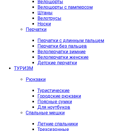
Велошорты
Велошорты с памперсом
Штаны
Велотрусы
Носки
Перчатки
Перчатки с длинным пальцем
Перчатки без пальцев
Велоперчатки зимние
Велоперчатки женские
Детские перчатки
ТУРИЗМ
Рюкзаки
Туристические
Городские рюкзаки
Поясные сумки
Для ноутбуков
Спальные мешки
Летние спальники
Трехсезонные