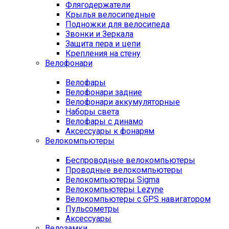
Флягодержатели
Крылья велосипедные
Подножки для велосипеда
Звонки и Зеркала
Защита пера и цепи
Крепления на стену
Велофонари
Велофары
Велофонари задние
Велофонари аккумуляторные
Наборы света
Велофары с динамо
Аксессуары к фонарям
Велокомпьютеры
Беспроводные велокомпьютеры
Проводные велокомпьютеры
Велокомпьютеры Sigma
Велокомпьютеры Lezyne
Велокомпьютеры с GPS навигатором
Пульсометры
Аксессуары
Велозамки