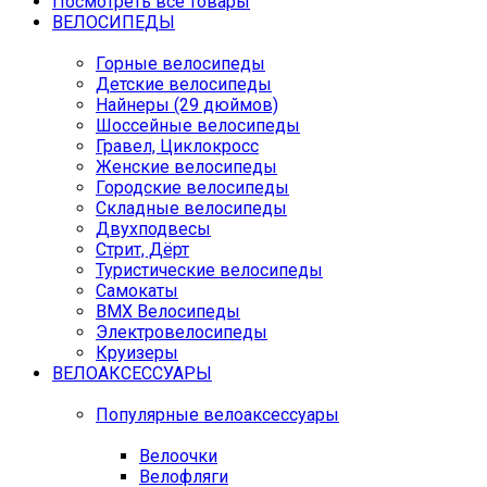
Посмотреть все товары
ВЕЛОСИПЕДЫ
Горные велосипеды
Детские велосипеды
Найнеры (29 дюймов)
Шоссейные велосипеды
Гравел, Циклокросс
Женские велосипеды
Городcкие велосипеды
Складные велосипеды
Двухподвесы
Стрит, Дёрт
Туристические велосипеды
Самокаты
BMX Велосипеды
Электровелосипеды
Круизеры
ВЕЛОАКСЕССУАРЫ
Популярные велоаксессуары
Велоочки
Велофляги