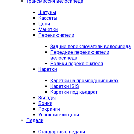
Трансмиссия велосипеда
Шатуны
Кассеты
Цепи
Манетки
Переключатели
Задние переключатели велосипеда
Передние переключатели
велосипеда
Ролики переключателя
Каретки
Каретки на промподшипниках
Каретки ISIS
Каретки под квадрат
Звезды
Бонки
Рокринги
Успокоители цепи
Педали
Стандартные педали