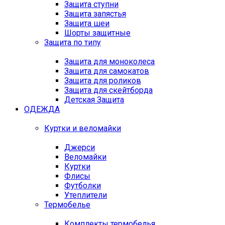
Защита ступни
Защита запястья
Защита шеи
Шорты защитные
Защита по типу
Защита для моноколеса
Защита для самокатов
Защита для роликов
Защита для скейтборда
Детская Защита
ОДЕЖДА
Куртки и веломайки
Джерси
Веломайки
Куртки
Флисы
Футболки
Утеплители
Термобелье
Комплекты термобелья