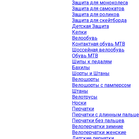
Защита для моноколеса
Защита для самокатов
Защита для роликов
Защита для скейтборда
Детская Защита
Кепки
Велообувь
Контактная обувь MTB
Шоссейная велообувь
Обувь MTB
Шипы к педалям
Бахилы
Шорты и Штаны
Велошорты
Велошорты с памперсом
Штаны
Велотрусы
Носки
Перчатки
Перчатки с длинным пальц
Перчатки без пальцев
Велоперчатки зимние
Велоперчатки женские
Детские перчатки