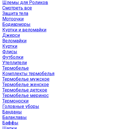
Шлемы для Роликов
Смотреть все
Защита тела
Мотоочки
Бодиарморы
Куртки и веломайки
Джерси
Веломайки
Куртки
Флисы
Футболки
Утеплители
Термобелье
Комплекты термобелья
Термобелье мужское
Термобелье женское
Термобелье детское
Термобелье меринос
Термоноски
Головные уборы
Банданы
Балаклавы
Баффы
Шапки