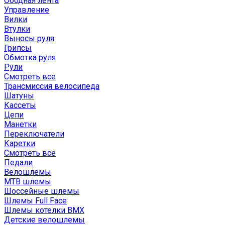
Ободная лента
Управление
Вилки
Втулки
Выносы руля
Грипсы
Обмотка руля
Рули
Смотреть все
Трансмиссия велосипеда
Шатуны
Кассеты
Цепи
Манетки
Переключатели
Каретки
Смотреть все
Педали
Велошлемы
MTB шлемы
Шоссейные шлемы
Шлемы Full Face
Шлемы котелки BMX
Детские велошлемы