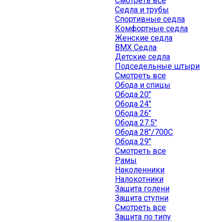
Смотреть все
Седла и трубы
Спортивные седла
Комфортные седла
Женские седла
BMX Седла
Детские седла
Подседельные штыри
Смотреть все
Обода и спицы
Обода 20"
Обода 24"
Обода 26"
Обода 27.5"
Обода 28"/700C
Обода 29"
Смотреть все
Рамы
Наколенники
Налокотники
Защита голени
Защита ступни
Смотреть все
Защита по типу