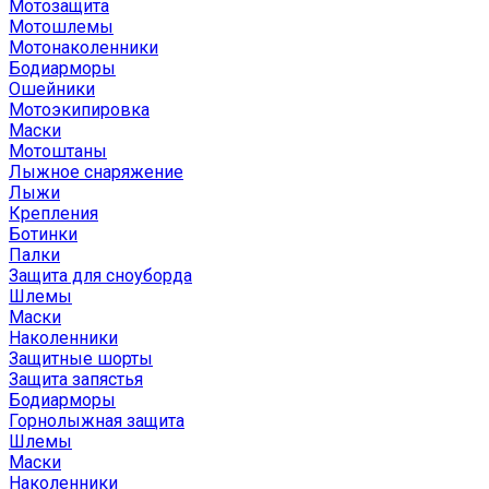
Мотозащита
Мотошлемы
Мотонаколенники
Бодиарморы
Ошейники
Мотоэкипировка
Маски
Мотоштаны
Лыжное снаряжение
Лыжи
Крепления
Ботинки
Палки
Защита для сноуборда
Шлемы
Маски
Наколенники
Защитные шорты
Защита запястья
Бодиарморы
Горнолыжная защита
Шлемы
Маски
Наколенники