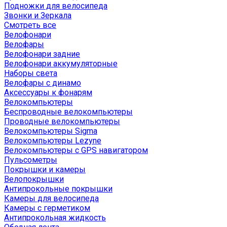
Подножки для велосипеда
Звонки и Зеркала
Смотреть все
Велофонари
Велофары
Велофонари задние
Велофонари аккумуляторные
Наборы света
Велофары с динамо
Аксессуары к фонарям
Велокомпьютеры
Беспроводные велокомпьютеры
Проводные велокомпьютеры
Велокомпьютеры Sigma
Велокомпьютеры Lezyne
Велокомпьютеры с GPS навигатором
Пульсометры
Покрышки и камеры
Велопокрышки
Антипрокольные покрышки
Камеры для велосипеда
Камеры с герметиком
Антипрокольная жидкость