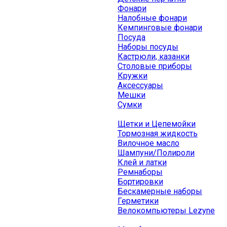
Фонари
Налобные фонари
Кемпинговые фонари
Посуда
Наборы посуды
Кастрюли, казанки
Столовые приборы
Кружки
Аксессуары
Мешки
Сумки
Щетки и Цепемойки
Тормозная жидкость
Вилочное масло
Шампуни/Полироли
Клей и латки
Ремнаборы
Бортировки
Бескамерные наборы
Герметики
Велокомпьютеры Lezyne