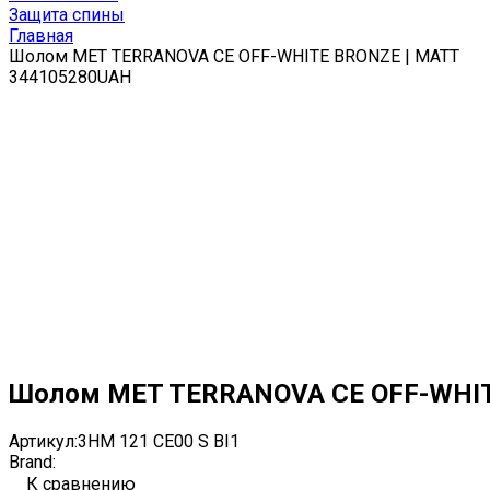
Защита спины
Главная
Шолом MET TERRANOVA CE OFF-WHITE BRONZE | MATT
3
4410
5280
UAH
Шолом MET TERRANOVA CE OFF-WHIT
Артикул:
3HM 121 CE00 S BI1
Brand:
К сравнению