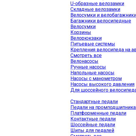
U-образные велозамки
Складные велозамки
Велосумки и велобагажник
Багажники велосипедные
Велосумки
Корзины
Велорюкзаки
Питьевые системы
Крепления велосипеда на а
Смотреть все
Велонасосы
Ручные насосы
Напольные насосы
Насосы с манометром
Насосы высокого давления
Для шоссейного велосипед
Стандартные педали
Педали на промподшипника
Платформенные педали
Контактные педали
Шоссейные педали
Шипы для педалей