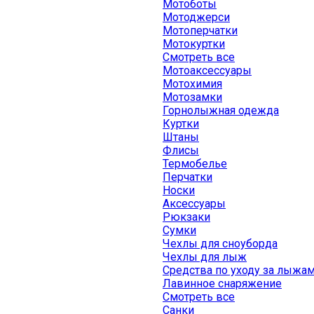
Мотоботы
Мотоджерси
Мотоперчатки
Мотокуртки
Смотреть все
Мотоаксессуары
Мотохимия
Мотозамки
Горнолыжная одежда
Куртки
Штаны
Флисы
Термобелье
Перчатки
Носки
Аксессуары
Рюкзаки
Сумки
Чехлы для сноуборда
Чехлы для лыж
Средства по уходу за лыжа
Лавинное снаряжение
Смотреть все
Санки