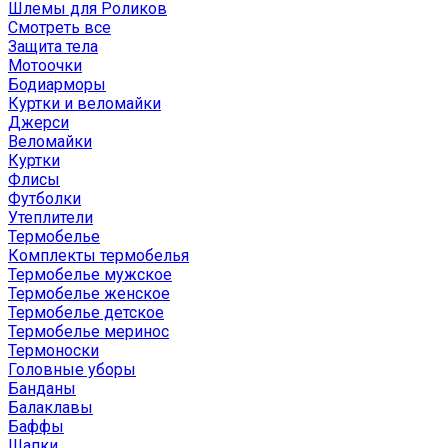
Шлемы для Роликов
Смотреть все
Защита тела
Мотоочки
Бодиарморы
Куртки и веломайки
Джерси
Веломайки
Куртки
Флисы
Футболки
Утеплители
Термобелье
Комплекты термобелья
Термобелье мужское
Термобелье женское
Термобелье детское
Термобелье меринос
Термоноски
Головные уборы
Банданы
Балаклавы
Баффы
Шапки