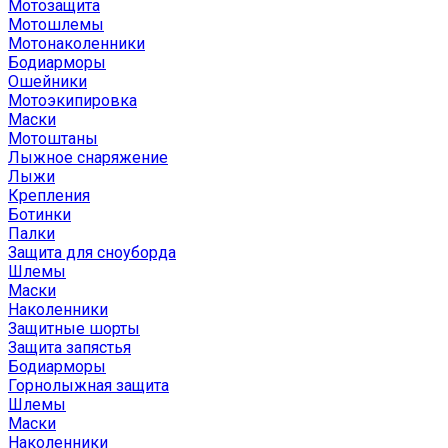
Мотозащита
Мотошлемы
Мотонаколенники
Бодиарморы
Ошейники
Мотоэкипировка
Маски
Мотоштаны
Лыжное снаряжение
Лыжи
Крепления
Ботинки
Палки
Защита для сноуборда
Шлемы
Маски
Наколенники
Защитные шорты
Защита запястья
Бодиарморы
Горнолыжная защита
Шлемы
Маски
Наколенники