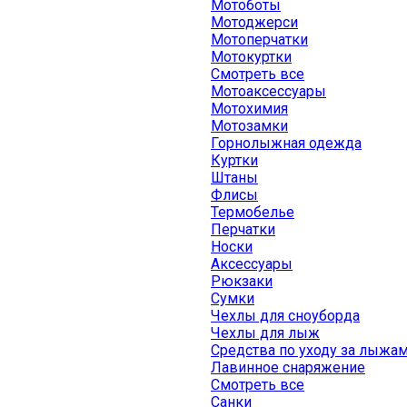
Мотоботы
Мотоджерси
Мотоперчатки
Мотокуртки
Смотреть все
Мотоаксессуары
Мотохимия
Мотозамки
Горнолыжная одежда
Куртки
Штаны
Флисы
Термобелье
Перчатки
Носки
Аксессуары
Рюкзаки
Сумки
Чехлы для сноуборда
Чехлы для лыж
Средства по уходу за лыжа
Лавинное снаряжение
Смотреть все
Санки