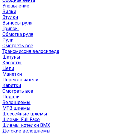
Ободная лента
Управление
Вилки
Втулки
Выносы руля
Грипсы
Обмотка руля
Рули
Смотреть все
Трансмиссия велосипеда
Шатуны
Кассеты
Цепи
Манетки
Переключатели
Каретки
Смотреть все
Педали
Велошлемы
MTB шлемы
Шоссейные шлемы
Шлемы Full Face
Шлемы котелки BMX
Детские велошлемы