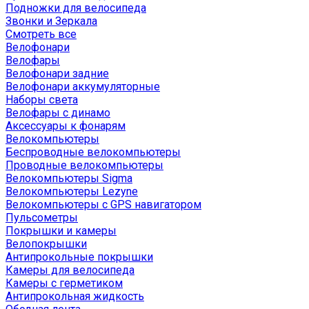
Подножки для велосипеда
Звонки и Зеркала
Смотреть все
Велофонари
Велофары
Велофонари задние
Велофонари аккумуляторные
Наборы света
Велофары с динамо
Аксессуары к фонарям
Велокомпьютеры
Беспроводные велокомпьютеры
Проводные велокомпьютеры
Велокомпьютеры Sigma
Велокомпьютеры Lezyne
Велокомпьютеры с GPS навигатором
Пульсометры
Покрышки и камеры
Велопокрышки
Антипрокольные покрышки
Камеры для велосипеда
Камеры с герметиком
Антипрокольная жидкость