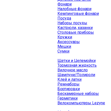
Фонари
Налобные фонари
Кемпинговые фонари
Посуда
Наборы посуды
Кастрюли, казанки
Столовые приборы
Кружки
Аксессуары
Мешки
Сумки
Щетки и Цепемойки
Тормозная жидкость
Вилочное масло
Шампуни/Полироли
Клей и латки
Ремнаборы
Бортировки
Бескамерные наборы
Герметики
Велокомпьютеры Lezyne