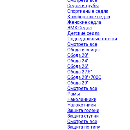
Смотреть все
Седла и трубы
Спортивные седла
Комфортные седла
Женские седла
BMX Седла
Детские седла
Подседельные штыри
Смотреть все
Обода и спицы
Обода 20"
Обода 24"
Обода 26"
Обода 27.5"
Обода 28"/700C
Обода 29"
Смотреть все
Рамы
Наколенники
Налокотники
Защита голени
Защита ступни
Смотреть все
Защита по типу