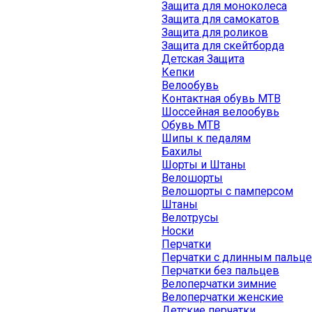
Защита для моноколеса
Защита для самокатов
Защита для роликов
Защита для скейтборда
Детская Защита
Кепки
Велообувь
Контактная обувь MTB
Шоссейная велообувь
Обувь MTB
Шипы к педалям
Бахилы
Шорты и Штаны
Велошорты
Велошорты с памперсом
Штаны
Велотрусы
Носки
Перчатки
Перчатки с длинным пальц
Перчатки без пальцев
Велоперчатки зимние
Велоперчатки женские
Детские перчатки