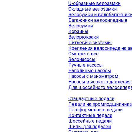
U-образные велозамки
Складные велозамки
Велосумки и велобагажник
Багажники велосипедные
Велосумки
Корзины
Велорюкзаки
Питьевые системы
Крепления велосипеда на а
Смотреть все
Велонасосы
Ручные насосы
Напольные насосы
Насосы с манометром
Насосы высокого давления
Для шоссейного велосипед
Стандартные педали
Педали на промподшипника
Платформенные педали
Контактные педали
Шоссейные педали
Шипы для педалей