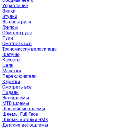
Ободная лента
Управление
Вилки
Втулки
Выносы руля
Грипсы
Обмотка руля
Рули
Смотреть все
Трансмиссия велосипеда
Шатуны
Кассеты
Цепи
Манетки
Переключатели
Каретки
Смотреть все
Педали
Велошлемы
MTB шлемы
Шоссейные шлемы
Шлемы Full Face
Шлемы котелки BMX
Детские велошлемы