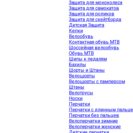
Защита для моноколеса
Защита для самокатов
Защита для роликов
Защита для скейтборда
Детская Защита
Кепки
Велообувь
Контактная обувь MTB
Шоссейная велообувь
Обувь MTB
Шипы к педалям
Бахилы
Шорты и Штаны
Велошорты
Велошорты с памперсом
Штаны
Велотрусы
Носки
Перчатки
Перчатки с длинным пальц
Перчатки без пальцев
Велоперчатки зимние
Велоперчатки женские
Детские перчатки