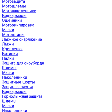
Мотозащита
Мотошлемы
Мотонаколенники
Бодиарморы
Ошейники
Мотоэкипировка
Маски
Мотоштаны
Лыжное снаряжение
Лыжи
Крепления
Ботинки
Палки
Защита для сноуборда
Шлемы
Маски
Наколенники
Защитные шорты
Защита запястья
Бодиарморы
Горнолыжная защита
Шлемы
Маски
Наколенники