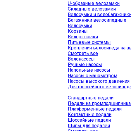
U-образные велозамки
Складные велозамки
Велосумки и велобагажник
Багажники велосипедные
Велосумки
Корзины
Велорюкзаки
Питьевые системы
Крепления велосипеда на а
Смотреть все
Велонасосы
Ручные насосы
Напольные насосы
Насосы с манометром
Насосы высокого давления
Для шоссейного велосипед
Стандартные педали
Педали на промподшипника
Платформенные педали
Контактные педали
Шоссейные педали
Шипы для педалей