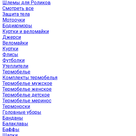
Шлемы для Роликов
Смотреть все
Защита тела
Мотоочки
Бодиарморы
Куртки и веломайки
Джерси
Веломайки
Куртки
Флисы
Футболки
Утеплители
Термобелье
Комплекты термобелья
Термобелье мужское
Термобелье женское
Термобелье детское
Термобелье меринос
Термоноски
Головные уборы
Банданы
Балаклавы
Баффы
Шапки