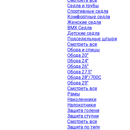
Смотреть все
Седла и трубы
Спортивные седла
Комфортные седла
Женские седла
BMX Седла
Детские седла
Подседельные штыри
Смотреть все
Обода и спицы
Обода 20"
Обода 24"
Обода 26"
Обода 27.5"
Обода 28"/700C
Обода 29"
Смотреть все
Рамы
Наколенники
Налокотники
Защита голени
Защита ступни
Смотреть все
Защита по типу