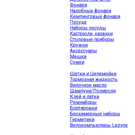
Фонари
Налобные фонари
Кемпинговые фонари
Посуда
Наборы посуды
Кастрюли, казанки
Столовые приборы
Кружки
Аксессуары
Мешки
Сумки
Щетки и Цепемойки
Тормозная жидкость
Вилочное масло
Шампуни/Полироли
Клей и латки
Ремнаборы
Бортировки
Бескамерные наборы
Герметики
Велокомпьютеры Lezyne