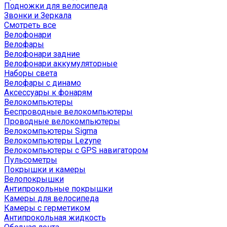
Подножки для велосипеда
Звонки и Зеркала
Смотреть все
Велофонари
Велофары
Велофонари задние
Велофонари аккумуляторные
Наборы света
Велофары с динамо
Аксессуары к фонарям
Велокомпьютеры
Беспроводные велокомпьютеры
Проводные велокомпьютеры
Велокомпьютеры Sigma
Велокомпьютеры Lezyne
Велокомпьютеры с GPS навигатором
Пульсометры
Покрышки и камеры
Велопокрышки
Антипрокольные покрышки
Камеры для велосипеда
Камеры с герметиком
Антипрокольная жидкость