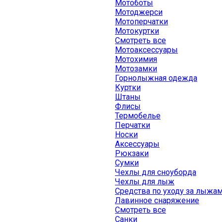
Мотоботы
Мотоджерси
Мотоперчатки
Мотокуртки
Смотреть все
Мотоаксессуары
Мотохимия
Мотозамки
Горнолыжная одежда
Куртки
Штаны
Флисы
Термобелье
Перчатки
Носки
Аксессуары
Рюкзаки
Сумки
Чехлы для сноуборда
Чехлы для лыж
Средства по уходу за лыжа
Лавинное снаряжение
Смотреть все
Санки