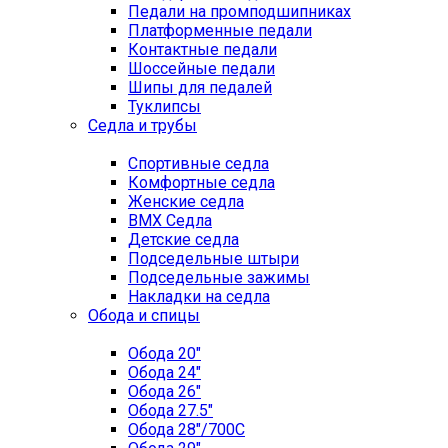
Педали на промподшипниках
Платформенные педали
Контактные педали
Шоссейные педали
Шипы для педалей
Туклипсы
Седла и трубы
Спортивные седла
Комфортные седла
Женские седла
BMX Седла
Детские седла
Подседельные штыри
Подседельные зажимы
Накладки на седла
Обода и спицы
Обода 20"
Обода 24"
Обода 26"
Обода 27.5"
Обода 28"/700C