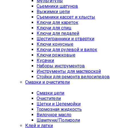
Мультитулы
Сьемники шатунов
Выжимки цепи
Съемники кассет и хлысты
Ключи для кареток
Ключи для спиц
Ключи для педалей
Шестигранники и отвертки
Ключи конусные
Ключи для рулевой и вилок
Ключи рожковые
Кусачки
Наборы инструментов
Инструменты для мастерской
Стойки для ремонта велосипедов
Смазки и очистители
Смазки цепи
Очистители
Щетки и Цепемойки
Тормозная жидкость
Вилочное масло
Шампуни/Полироли
Клей и латки