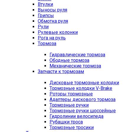
Втулки
Выносы руля
Грипсы
Обмотка руля
Рули
Рулевые колонки
Рога на руль
Тормоза
Гидравлические тормоза
Ободные тормоза
Механические тормоза
Запчасти к тормозам
Дисковые тормозные колодки
Тормозные колодки V-Brake
Роторы тормозные
Адаптеры дискового тормоза
Тормозные ручки
Тормозные ручки шоссейные
Гидролинии велосипеда
Рубашки троса
Тормозные тросики