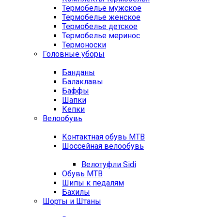
Термобелье мужское
Термобелье женское
Термобелье детское
Термобелье меринос
Термоноски
Головные уборы
Банданы
Балаклавы
Баффы
Шапки
Кепки
Велообувь
Контактная обувь MTB
Шоссейная велообувь
Велотуфли Sidi
Обувь MTB
Шипы к педалям
Бахилы
Шорты и Штаны