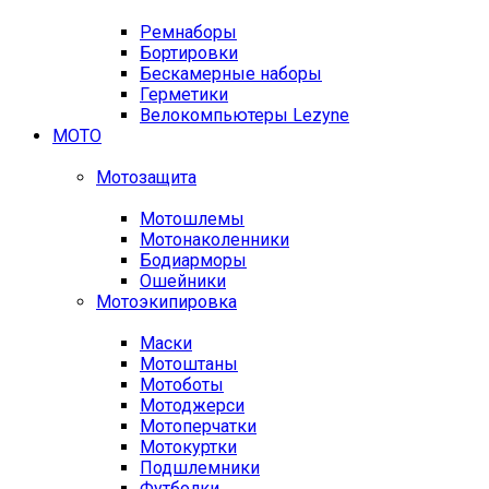
Ремнаборы
Бортировки
Бескамерные наборы
Герметики
Велокомпьютеры Lezyne
МОТО
Мотозащита
Мотошлемы
Мотонаколенники
Бодиарморы
Ошейники
Мотоэкипировка
Маски
Мотоштаны
Мотоботы
Мотоджерси
Мотоперчатки
Мотокуртки
Подшлемники
Футболки