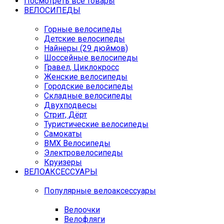
Посмотреть все товары
ВЕЛОСИПЕДЫ
Горные велосипеды
Детские велосипеды
Найнеры (29 дюймов)
Шоссейные велосипеды
Гравел, Циклокросс
Женские велосипеды
Городcкие велосипеды
Складные велосипеды
Двухподвесы
Стрит, Дёрт
Туристические велосипеды
Самокаты
BMX Велосипеды
Электровелосипеды
Круизеры
ВЕЛОАКСЕССУАРЫ
Популярные велоаксессуары
Велоочки
Велофляги