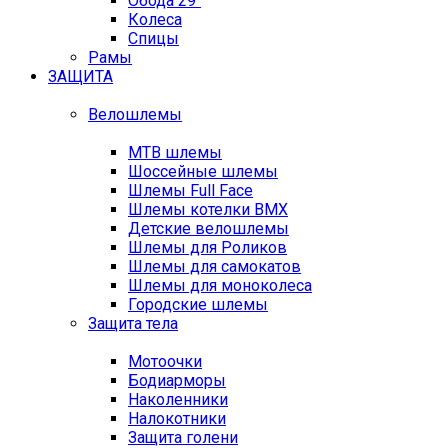
Обода 29"
Колеса
Спицы
Рамы
ЗАЩИТА
Велошлемы
MTB шлемы
Шоссейные шлемы
Шлемы Full Face
Шлемы котелки BMX
Детские велошлемы
Шлемы для Роликов
Шлемы для самокатов
Шлемы для моноколеса
Городские шлемы
Защита тела
Мотоочки
Бодиарморы
Наколенники
Налокотники
Защита голени