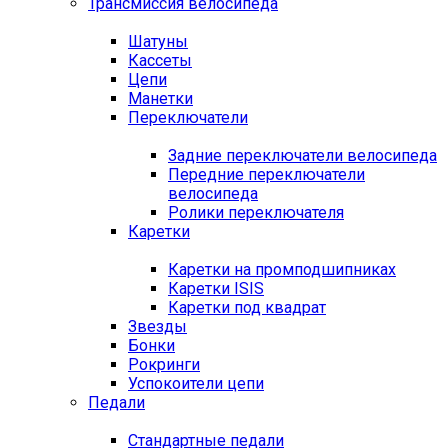
Трансмиссия велосипеда
Шатуны
Кассеты
Цепи
Манетки
Переключатели
Задние переключатели велосипеда
Передние переключатели
велосипеда
Ролики переключателя
Каретки
Каретки на промподшипниках
Каретки ISIS
Каретки под квадрат
Звезды
Бонки
Рокринги
Успокоители цепи
Педали
Стандартные педали