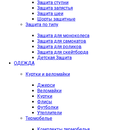
Защита ступни
Защита запястья
Защита шеи
Шорты защитные
Защита по типу
Защита для моноколеса
Защита для самокатов
Защита для роликов
Защита для скейтборда
Детская Защита
ОДЕЖДА
Куртки и веломайки
Джерси
Веломайки
Куртки
Флисы
Футболки
Утеплители
Термобелье
Комплекты термобелья