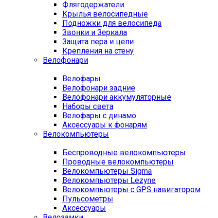
Флягодержатели
Крылья велосипедные
Подножки для велосипеда
Звонки и Зеркала
Защита пера и цепи
Крепления на стену
Велофонари
Велофары
Велофонари задние
Велофонари аккумуляторные
Наборы света
Велофары с динамо
Аксессуары к фонарям
Велокомпьютеры
Беспроводные велокомпьютеры
Проводные велокомпьютеры
Велокомпьютеры Sigma
Велокомпьютеры Lezyne
Велокомпьютеры с GPS навигатором
Пульсометры
Аксессуары
Велозамки