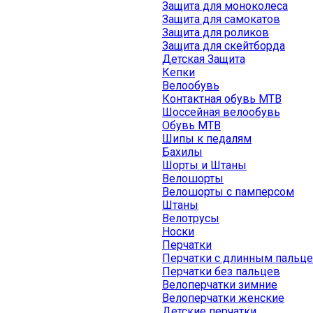
Защита для моноколеса
Защита для самокатов
Защита для роликов
Защита для скейтборда
Детская Защита
Кепки
Велообувь
Контактная обувь MTB
Шоссейная велообувь
Обувь MTB
Шипы к педалям
Бахилы
Шорты и Штаны
Велошорты
Велошорты с памперсом
Штаны
Велотрусы
Носки
Перчатки
Перчатки с длинным пальц
Перчатки без пальцев
Велоперчатки зимние
Велоперчатки женские
Детские перчатки