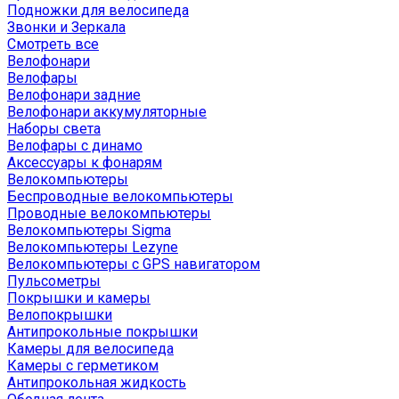
Подножки для велосипеда
Звонки и Зеркала
Смотреть все
Велофонари
Велофары
Велофонари задние
Велофонари аккумуляторные
Наборы света
Велофары с динамо
Аксессуары к фонарям
Велокомпьютеры
Беспроводные велокомпьютеры
Проводные велокомпьютеры
Велокомпьютеры Sigma
Велокомпьютеры Lezyne
Велокомпьютеры с GPS навигатором
Пульсометры
Покрышки и камеры
Велопокрышки
Антипрокольные покрышки
Камеры для велосипеда
Камеры с герметиком
Антипрокольная жидкость