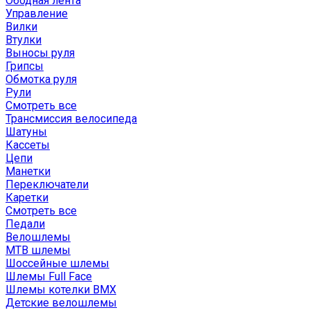
Ободная лента
Управление
Вилки
Втулки
Выносы руля
Грипсы
Обмотка руля
Рули
Смотреть все
Трансмиссия велосипеда
Шатуны
Кассеты
Цепи
Манетки
Переключатели
Каретки
Смотреть все
Педали
Велошлемы
MTB шлемы
Шоссейные шлемы
Шлемы Full Face
Шлемы котелки BMX
Детские велошлемы