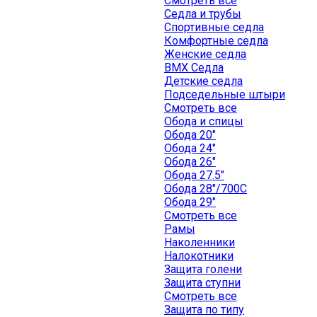
Смотреть все
Седла и трубы
Спортивные седла
Комфортные седла
Женские седла
BMX Седла
Детские седла
Подседельные штыри
Смотреть все
Обода и спицы
Обода 20"
Обода 24"
Обода 26"
Обода 27.5"
Обода 28"/700C
Обода 29"
Смотреть все
Рамы
Наколенники
Налокотники
Защита голени
Защита ступни
Смотреть все
Защита по типу