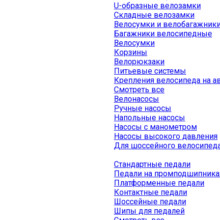
U-образные велозамки
Складные велозамки
Велосумки и велобагажник
Багажники велосипедные
Велосумки
Корзины
Велорюкзаки
Питьевые системы
Крепления велосипеда на а
Смотреть все
Велонасосы
Ручные насосы
Напольные насосы
Насосы с манометром
Насосы высокого давления
Для шоссейного велосипед
Стандартные педали
Педали на промподшипника
Платформенные педали
Контактные педали
Шоссейные педали
Шипы для педалей