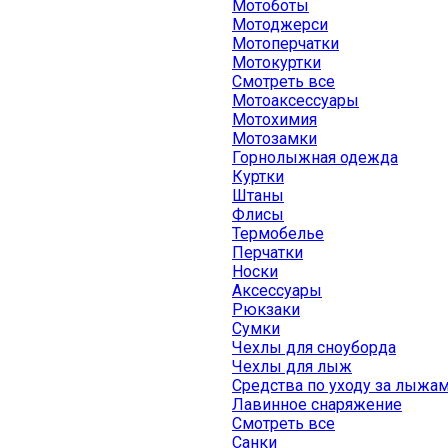
Мотоботы
Мотоджерси
Мотоперчатки
Мотокуртки
Смотреть все
Мотоаксессуары
Мотохимия
Мотозамки
Горнолыжная одежда
Куртки
Штаны
Флисы
Термобелье
Перчатки
Носки
Аксессуары
Рюкзаки
Сумки
Чехлы для сноуборда
Чехлы для лыж
Средства по уходу за лыжа
Лавинное снаряжение
Смотреть все
Санки