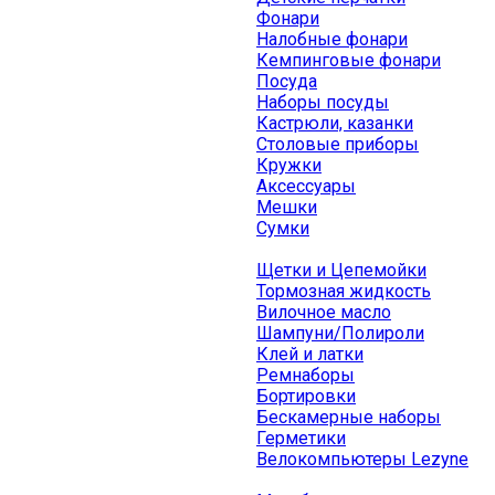
Фонари
Налобные фонари
Кемпинговые фонари
Посуда
Наборы посуды
Кастрюли, казанки
Столовые приборы
Кружки
Аксессуары
Мешки
Сумки
Щетки и Цепемойки
Тормозная жидкость
Вилочное масло
Шампуни/Полироли
Клей и латки
Ремнаборы
Бортировки
Бескамерные наборы
Герметики
Велокомпьютеры Lezyne