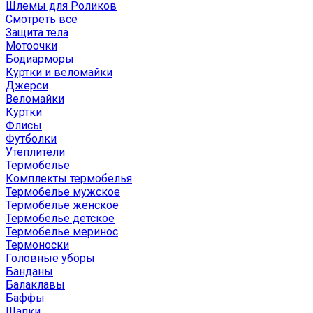
Шлемы для Роликов
Смотреть все
Защита тела
Мотоочки
Бодиарморы
Куртки и веломайки
Джерси
Веломайки
Куртки
Флисы
Футболки
Утеплители
Термобелье
Комплекты термобелья
Термобелье мужское
Термобелье женское
Термобелье детское
Термобелье меринос
Термоноски
Головные уборы
Банданы
Балаклавы
Баффы
Шапки