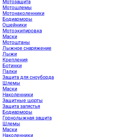
Мотозащита
Мотошлемы
Мотонаколенники
Бодиарморы
Ошейники
Мотоэкипировка
Маски
Мотоштаны
Лыжное снаряжение
Лыжи
Крепления
Ботинки
Палки
Защита для сноуборда
Шлемы
Маски
Наколенники
Защитные шорты
Защита запястья
Бодиарморы
Горнолыжная защита
Шлемы
Маски
Наколенники