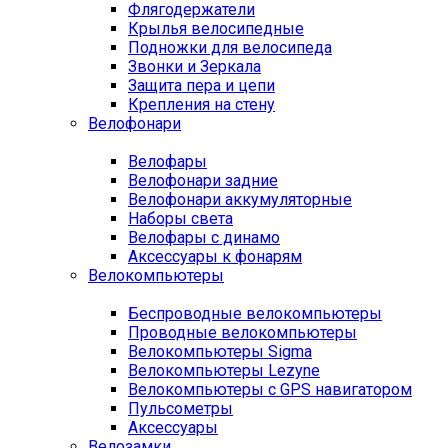
Флягодержатели
Крылья велосипедные
Подножки для велосипеда
Звонки и Зеркала
Защита пера и цепи
Крепления на стену
Велофонари
Велофары
Велофонари задние
Велофонари аккумуляторные
Наборы света
Велофары с динамо
Аксессуары к фонарям
Велокомпьютеры
Беспроводные велокомпьютеры
Проводные велокомпьютеры
Велокомпьютеры Sigma
Велокомпьютеры Lezyne
Велокомпьютеры с GPS навигатором
Пульсометры
Аксессуары
Велозамки