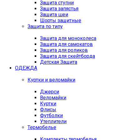
Защита ступни
Защита запястья
Защита шеи
Шорты защитные
Защита по типу
Защита для моноколеса
Защита для самокатов
Защита для роликов
Защита для скейтборда
Детская Защита
ОДЕЖДА
Куртки и веломайки
Джерси
Веломайки
Куртки
Флисы
Футболки
Утеплители
Термобелье
Комплекты термобелья