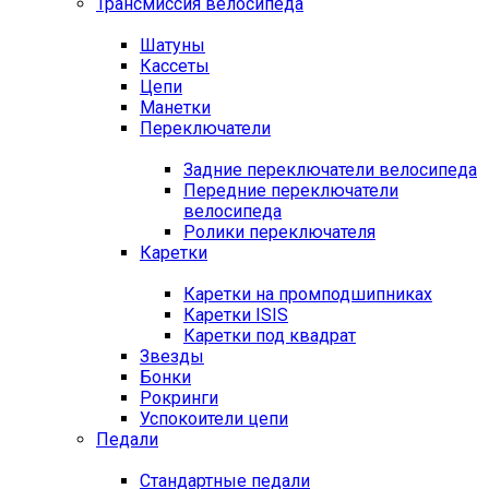
Трансмиссия велосипеда
Шатуны
Кассеты
Цепи
Манетки
Переключатели
Задние переключатели велосипеда
Передние переключатели
велосипеда
Ролики переключателя
Каретки
Каретки на промподшипниках
Каретки ISIS
Каретки под квадрат
Звезды
Бонки
Рокринги
Успокоители цепи
Педали
Стандартные педали