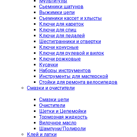
Мультитулы
Сьемники шатунов
Выжимки цепи
Съемники кассет и хлысты
Ключи для кареток
Ключи для спиц
Ключи для педалей
Шестигранники и отвертки
Ключи конусные
Ключи для рулевой и вилок
Ключи рожковые
Кусачки
Наборы инструментов
Инструменты для мастерской
Стойки для ремонта велосипедов
Смазки и очистители
Смазки цепи
Очистители
Щетки и Цепемойки
Тормозная жидкость
Вилочное масло
Шампуни/Полироли
Клей и латки