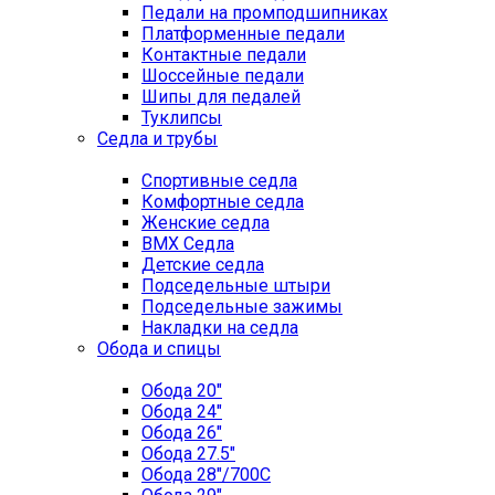
Педали на промподшипниках
Платформенные педали
Контактные педали
Шоссейные педали
Шипы для педалей
Туклипсы
Седла и трубы
Спортивные седла
Комфортные седла
Женские седла
BMX Седла
Детские седла
Подседельные штыри
Подседельные зажимы
Накладки на седла
Обода и спицы
Обода 20"
Обода 24"
Обода 26"
Обода 27.5"
Обода 28"/700C