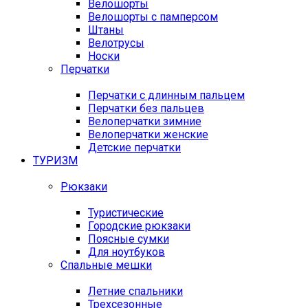
Велошорты
Велошорты с памперсом
Штаны
Велотрусы
Носки
Перчатки
Перчатки с длинным пальцем
Перчатки без пальцев
Велоперчатки зимние
Велоперчатки женские
Детские перчатки
ТУРИЗМ
Рюкзаки
Туристические
Городские рюкзаки
Поясные сумки
Для ноутбуков
Спальные мешки
Летние спальники
Трехсезонные