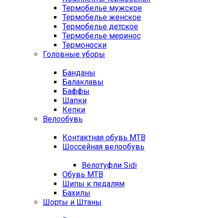
Термобелье мужское
Термобелье женское
Термобелье детское
Термобелье меринос
Термоноски
Головные уборы
Банданы
Балаклавы
Баффы
Шапки
Кепки
Велообувь
Контактная обувь MTB
Шоссейная велообувь
Велотуфли Sidi
Обувь MTB
Шипы к педалям
Бахилы
Шорты и Штаны