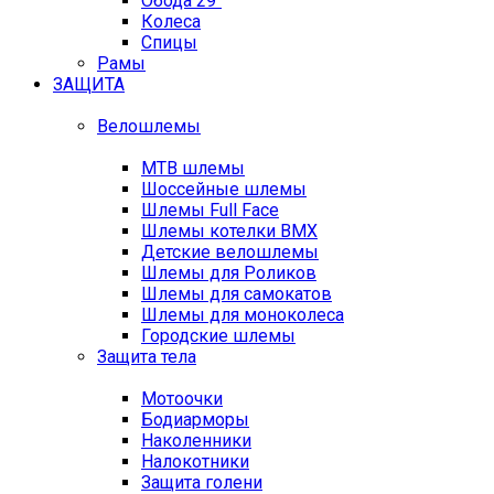
Обода 29"
Колеса
Спицы
Рамы
ЗАЩИТА
Велошлемы
MTB шлемы
Шоссейные шлемы
Шлемы Full Face
Шлемы котелки BMX
Детские велошлемы
Шлемы для Роликов
Шлемы для самокатов
Шлемы для моноколеса
Городские шлемы
Защита тела
Мотоочки
Бодиарморы
Наколенники
Налокотники
Защита голени