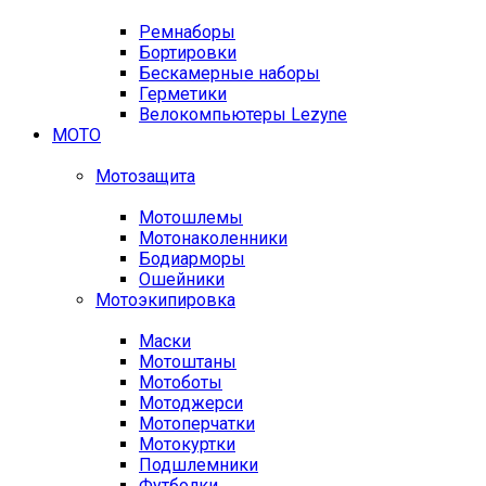
Ремнаборы
Бортировки
Бескамерные наборы
Герметики
Велокомпьютеры Lezyne
МОТО
Мотозащита
Мотошлемы
Мотонаколенники
Бодиарморы
Ошейники
Мотоэкипировка
Маски
Мотоштаны
Мотоботы
Мотоджерси
Мотоперчатки
Мотокуртки
Подшлемники
Футболки