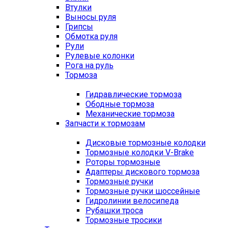
Втулки
Выносы руля
Грипсы
Обмотка руля
Рули
Рулевые колонки
Рога на руль
Тормоза
Гидравлические тормоза
Ободные тормоза
Механические тормоза
Запчасти к тормозам
Дисковые тормозные колодки
Тормозные колодки V-Brake
Роторы тормозные
Адаптеры дискового тормоза
Тормозные ручки
Тормозные ручки шоссейные
Гидролинии велосипеда
Рубашки троса
Тормозные тросики