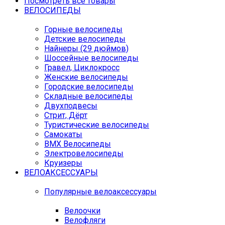
Посмотреть все товары
ВЕЛОСИПЕДЫ
Горные велосипеды
Детские велосипеды
Найнеры (29 дюймов)
Шоссейные велосипеды
Гравел, Циклокросс
Женские велосипеды
Городcкие велосипеды
Складные велосипеды
Двухподвесы
Стрит, Дёрт
Туристические велосипеды
Самокаты
BMX Велосипеды
Электровелосипеды
Круизеры
ВЕЛОАКСЕССУАРЫ
Популярные велоаксессуары
Велоочки
Велофляги