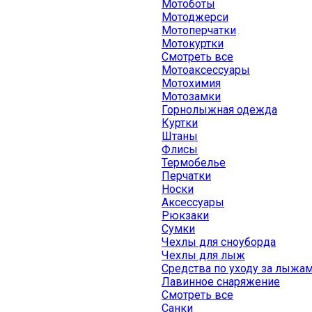
Мотоботы
Мотоджерси
Мотоперчатки
Мотокуртки
Смотреть все
Мотоаксессуары
Мотохимия
Мотозамки
Горнолыжная одежда
Куртки
Штаны
Флисы
Термобелье
Перчатки
Носки
Аксессуары
Рюкзаки
Сумки
Чехлы для сноуборда
Чехлы для лыж
Средства по уходу за лыжа
Лавинное снаряжение
Смотреть все
Санки