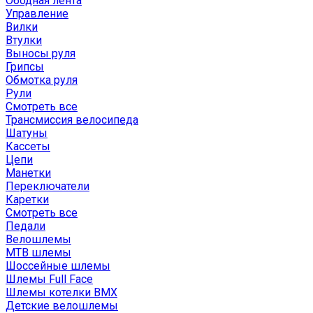
Ободная лента
Управление
Вилки
Втулки
Выносы руля
Грипсы
Обмотка руля
Рули
Смотреть все
Трансмиссия велосипеда
Шатуны
Кассеты
Цепи
Манетки
Переключатели
Каретки
Смотреть все
Педали
Велошлемы
MTB шлемы
Шоссейные шлемы
Шлемы Full Face
Шлемы котелки BMX
Детские велошлемы