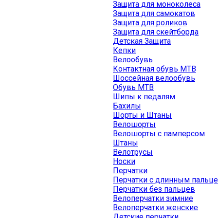
Защита для моноколеса
Защита для самокатов
Защита для роликов
Защита для скейтборда
Детская Защита
Кепки
Велообувь
Контактная обувь MTB
Шоссейная велообувь
Обувь MTB
Шипы к педалям
Бахилы
Шорты и Штаны
Велошорты
Велошорты с памперсом
Штаны
Велотрусы
Носки
Перчатки
Перчатки с длинным пальц
Перчатки без пальцев
Велоперчатки зимние
Велоперчатки женские
Детские перчатки