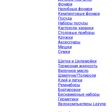
Фонари
Налобные фонари
Кемпинговые фонари
Посуда
Наборы посуды
Кастрюли, казанки
Столовые приборы
Кружки
Аксессуары
Мешки
Сумки
Щетки и Цепемойки
Тормозная жидкость
Вилочное масло
Шампуни/Полироли
Клей и латки
Ремнаборы
Бортировки
Бескамерные наборы
Герметики
Велокомпьютеры Lezyne