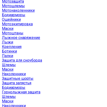
Мотозащита
Мотошлемы
Мотонаколенники
Бодиарморы
Ошейники
Мотоэкипировка
Маски
Мотоштаны
Лыжное снаряжение
Лыжи
Крепления
Ботинки
Палки
Защита для сноуборда
Шлемы
Маски
Наколенники
Защитные шорты
Защита запястья
Бодиарморы
Горнолыжная защита
Шлемы
Маски
Наколенники