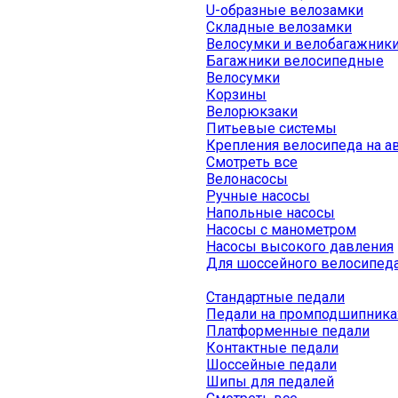
U-образные велозамки
Складные велозамки
Велосумки и велобагажник
Багажники велосипедные
Велосумки
Корзины
Велорюкзаки
Питьевые системы
Крепления велосипеда на а
Смотреть все
Велонасосы
Ручные насосы
Напольные насосы
Насосы с манометром
Насосы высокого давления
Для шоссейного велосипед
Стандартные педали
Педали на промподшипника
Платформенные педали
Контактные педали
Шоссейные педали
Шипы для педалей