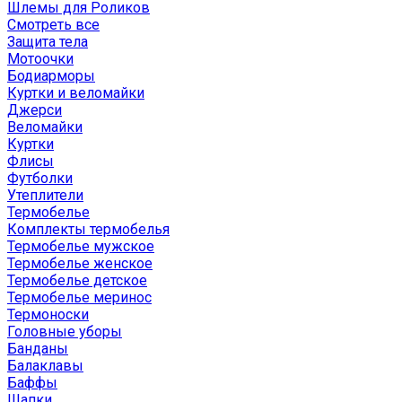
Шлемы для Роликов
Смотреть все
Защита тела
Мотоочки
Бодиарморы
Куртки и веломайки
Джерси
Веломайки
Куртки
Флисы
Футболки
Утеплители
Термобелье
Комплекты термобелья
Термобелье мужское
Термобелье женское
Термобелье детское
Термобелье меринос
Термоноски
Головные уборы
Банданы
Балаклавы
Баффы
Шапки