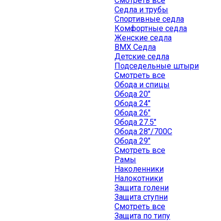
Смотреть все
Седла и трубы
Спортивные седла
Комфортные седла
Женские седла
BMX Седла
Детские седла
Подседельные штыри
Смотреть все
Обода и спицы
Обода 20"
Обода 24"
Обода 26"
Обода 27.5"
Обода 28"/700C
Обода 29"
Смотреть все
Рамы
Наколенники
Налокотники
Защита голени
Защита ступни
Смотреть все
Защита по типу