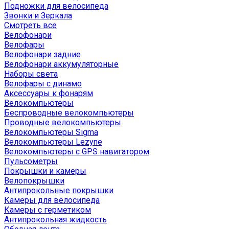
Подножки для велосипеда
Звонки и Зеркала
Смотреть все
Велофонари
Велофары
Велофонари задние
Велофонари аккумуляторные
Наборы света
Велофары с динамо
Аксессуары к фонарям
Велокомпьютеры
Беспроводные велокомпьютеры
Проводные велокомпьютеры
Велокомпьютеры Sigma
Велокомпьютеры Lezyne
Велокомпьютеры с GPS навигатором
Пульсометры
Покрышки и камеры
Велопокрышки
Антипрокольные покрышки
Камеры для велосипеда
Камеры с герметиком
Антипрокольная жидкость