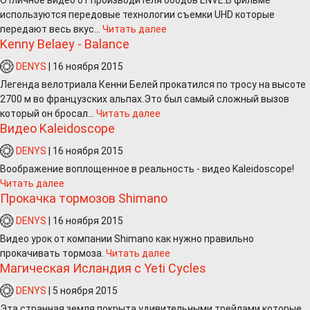
Отличное видео от производителя ободов ENVE.В фильме
используются передовые технологии съемки UHD которые
передают весь вкус...
Читать далее
Kenny Belaey - Balance
DENYS
|
16 ноября 2015
Легенда велотриала Кенни Белей прокатился по тросу на высоте
2700 м во французских альпах.Это был самый сложный вызов
который он бросал...
Читать далее
Видео Kaleidoscope
DENYS
|
16 ноября 2015
Воображение воплощенное в реальность - видео Kaleidoscope!
Читать далее
Прокачка тормозов Shimano
DENYS
|
16 ноября 2015
Видео урок от компании Shimano как нужно правильно
прокачивать тормоза.
Читать далее
Магическая Исландия с Yeti Cycles
DENYS
|
5 ноября 2015
Эта странная земля покрыта удивительными трейлами которые